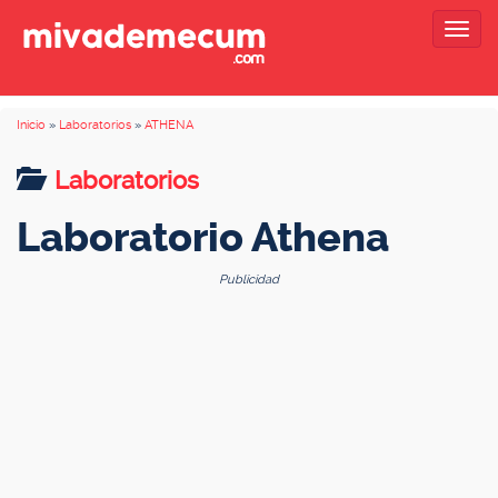
Togg
navig
Inicio
»
Laboratorios
»
ATHENA
Laboratorios
Laboratorio Athena
Publicidad