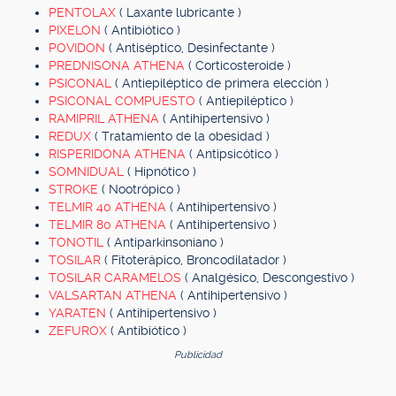
PENTOLAX
( Laxante lubricante )
PIXELON
( Antibiótico )
POVIDON
( Antiséptico, Desinfectante )
PREDNISONA ATHENA
( Corticosteroide )
PSICONAL
( Antiepiléptico de primera elección )
PSICONAL COMPUESTO
( Antiepiléptico )
RAMIPRIL ATHENA
( Antihipertensivo )
REDUX
( Tratamiento de la obesidad )
RISPERIDONA ATHENA
( Antipsicótico )
SOMNIDUAL
( Hipnótico )
STROKE
( Nootrópico )
TELMIR 40 ATHENA
( Antihipertensivo )
TELMIR 80 ATHENA
( Antihipertensivo )
TONOTIL
( Antiparkinsoniano )
TOSILAR
( Fitoterápico, Broncodilatador )
TOSILAR CARAMELOS
( Analgésico, Descongestivo )
VALSARTAN ATHENA
( Antihipertensivo )
YARATEN
( Antihipertensivo )
ZEFUROX
( Antibiótico )
Publicidad