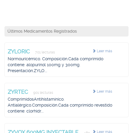
Últimos Medicamentos Registrados
ZYLORIC
Leer más
701 lecturas
Normouricémico. Composición.Cada comprimido
contiene: alopurinol 100mg y 300mg.
Presentación.ZYLO...
ZYRTEC
Leer más
901 lecturas
ComprimidosAntihistamínico.
Antialérgico.Composición.Cada comprimido revestido
contiene: clorhidr...
ZYVOX 600MG INYECTABLE
Leer más