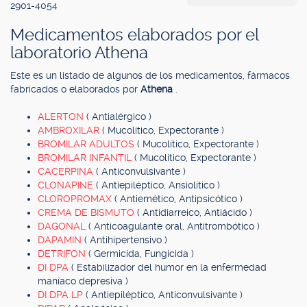
2901-4054
Medicamentos elaborados por el
laboratorio Athena
Este es un listado de algunos de los medicamentos, fármacos
fabricados o elaborados por
Athena
.
ALERTON
( Antialérgico )
AMBROXILAR
( Mucolítico, Expectorante )
BROMILAR ADULTOS
( Mucolítico, Expectorante )
BROMILAR INFANTIL
( Mucolítico, Expectorante )
CACERPINA
( Anticonvulsivante )
CLONAPINE
( Antiepiléptico, Ansiolítico )
CLOROPROMAX
( Antiemético, Antipsicótico )
CREMA DE BISMUTO
( Antidiarreico, Antiácido )
DAGONAL
( Anticoagulante oral, Antitrombótico )
DAPAMIN
( Antihipertensivo )
DETRIFON
( Germicida, Fungicida )
DI DPA
( Estabilizador del humor en la enfermedad
maníaco depresiva )
DI DPA LP
( Antiepiléptico, Anticonvulsivante )