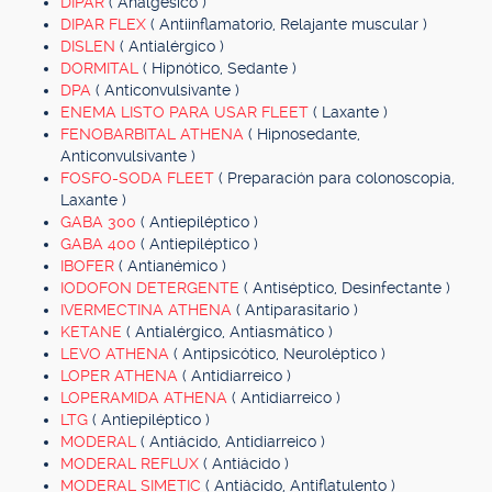
DIPAR
( Analgésico )
DIPAR FLEX
( Antiinflamatorio, Relajante muscular )
DISLEN
( Antialérgico )
DORMITAL
( Hipnótico, Sedante )
DPA
( Anticonvulsivante )
ENEMA LISTO PARA USAR FLEET
( Laxante )
FENOBARBITAL ATHENA
( Hipnosedante,
Anticonvulsivante )
FOSFO-SODA FLEET
( Preparación para colonoscopia,
Laxante )
GABA 300
( Antiepiléptico )
GABA 400
( Antiepiléptico )
IBOFER
( Antianémico )
IODOFON DETERGENTE
( Antiséptico, Desinfectante )
IVERMECTINA ATHENA
( Antiparasitario )
KETANE
( Antialérgico, Antiasmático )
LEVO ATHENA
( Antipsicótico, Neuroléptico )
LOPER ATHENA
( Antidiarreico )
LOPERAMIDA ATHENA
( Antidiarreico )
LTG
( Antiepiléptico )
MODERAL
( Antiácido, Antidiarreico )
MODERAL REFLUX
( Antiácido )
MODERAL SIMETIC
( Antiácido, Antiflatulento )