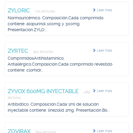
ZYLORIC
Leer más
701 lecturas
Normouricémico. Composición.Cada comprimido
contiene: alopurinol 100mg y 300mg.
Presentación.ZYLO...
ZYRTEC
Leer más
901 lecturas
ComprimidosAntihistamínico.
Antialérgico.Composición.Cada comprimido revestido
contiene: clorhidr...
ZYVOX 600MG INYECTABLE
Leer más
489
lecturas
Antibiótico. Composición.Cada 1ml de solución
inyectable contiene: linezolid 2mg. Presentación.Bo...
ZOVIRAX
Leer más
894 lecturas