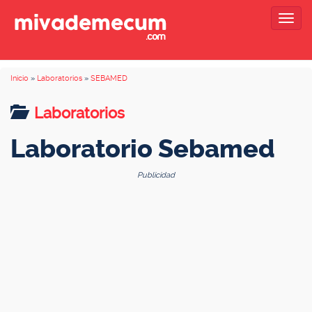
Togg
navig
Inicio
»
Laboratorios
»
SEBAMED
Laboratorios
Laboratorio Sebamed
Publicidad