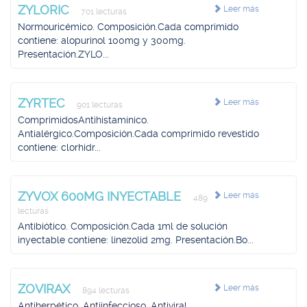
ZYLORIC
Leer más
701 lecturas
Normouricémico. Composición.Cada comprimido
contiene: alopurinol 100mg y 300mg.
Presentación.ZYLO...
ZYRTEC
Leer más
901 lecturas
ComprimidosAntihistamínico.
Antialérgico.Composición.Cada comprimido revestido
contiene: clorhidr...
ZYVOX 600MG INYECTABLE
Leer más
489
lecturas
Antibiótico. Composición.Cada 1ml de solución
inyectable contiene: linezolid 2mg. Presentación.Bo...
ZOVIRAX
Leer más
894 lecturas
Antiherpético. Antiinfeccioso. Antiviral.