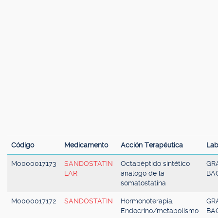
Código
Medicamento
Acción Terapéutica
Lab
M0000017173
SANDOSTATIN
Octapéptido sintético
GR
LAR
análogo de la
BA
somatostatina
M0000017172
SANDOSTATIN
Hormonoterapia,
GR
Endocrino/metabolismo
BA