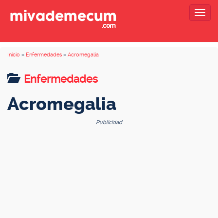
Togg
navig
Inicio
»
Enfermedades
»
Acromegalia
Enfermedades
Acromegalia
Publicidad