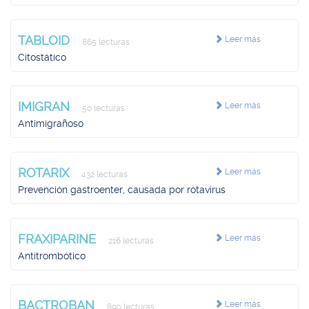
TABLOID
Leer más
865 lecturas
Citostático
IMIGRAN
Leer más
50 lecturas
Antimigrañoso
ROTARIX
Leer más
432 lecturas
Prevención gastroenter, causada por rotavirus
FRAXIPARINE
Leer más
216 lecturas
Antitrombótico
BACTROBAN
Leer más
890 lecturas