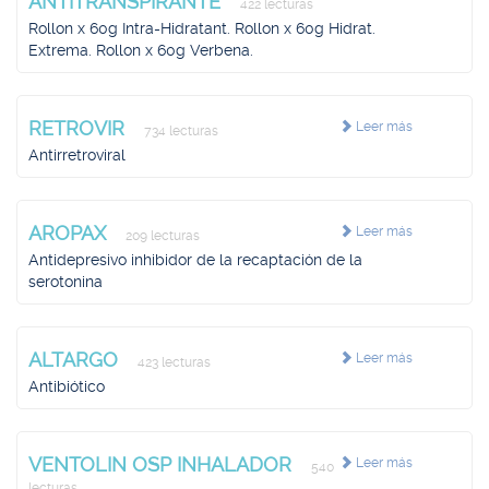
ANTITRANSPIRANTE
422 lecturas
Rollon x 60g Intra-Hidratant. Rollon x 60g Hidrat.
Extrema. Rollon x 60g Verbena.
RETROVIR
Leer más
734 lecturas
Antirretroviral
AROPAX
Leer más
209 lecturas
Antidepresivo inhibidor de la recaptación de la
serotonina
ALTARGO
Leer más
423 lecturas
Antibiótico
VENTOLIN OSP INHALADOR
Leer más
540
lecturas