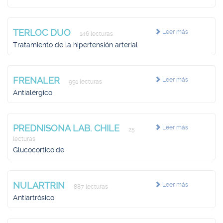
TERLOC DUO
Leer más
146 lecturas
Tratamiento de la hipertensión arterial
FRENALER
Leer más
991 lecturas
Antialérgico
PREDNISONA LAB. CHILE
Leer más
25
lecturas
Glucocorticoide
NULARTRIN
Leer más
887 lecturas
Antiartrósico