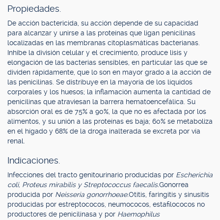
Propiedades.
De acción bactericida, su acción depende de su capacidad
para alcanzar y unirse a las proteínas que ligan penicilinas
localizadas en las membranas citoplasmáticas bacterianas.
Inhibe la división celular y el crecimiento, produce lisis y
elongación de las bacterias sensibles, en particular las que se
dividen rápidamente, que lo son en mayor grado a la acción de
las penicilinas. Se distribuye en la mayoría de los líquidos
corporales y los huesos; la inflamación aumenta la cantidad de
penicilinas que atraviesan la barrera hematoencefálica. Su
absorción oral es de 75% a 90%, la que no es afectada por los
alimentos, y su unión a las proteínas es baja; 60% se metaboliza
en el hígado y 68% de la droga inalterada se excreta por vía
renal.
Indicaciones.
Infecciones del tracto genitourinario producidas por
Escherichia
coli, Proteus mirabilis y Streptococcus faecalis.
Gonorrea
producida por
Neisseria gonorrhoeae.
Otitis, faringitis y sinusitis
producidas por estreptococos, neumococos, estafilococos no
productores de penicilinasa y por
Haemophilus