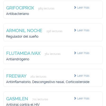
GRIFOCIPROX
Leer más
989 lecturas
Antibacteriano
ARMONIL NOCHE
Leer más
296 lecturas
Regulador del sueño
FLUTAMIDA IVAX
Leer más
364 lecturas
Antiandrógeno
FREEWAY
Leer más
264 lecturas
Antiinflamatorio, Descongestivo nasal, Corticosteroide
GASMILEN
Leer más
701 lecturas
Antiviral contra el HIV