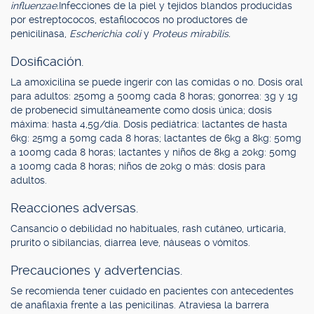
influenzae.
Infecciones de la piel y tejidos blandos producidas
por estreptococos, estafilococos no productores de
penicilinasa,
Escherichia coli
y
Proteus mirabilis.
Dosificación.
La amoxicilina se puede ingerir con las comidas o no. Dosis oral
para adultos: 250mg a 500mg cada 8 horas; gonorrea: 3g y 1g
de probenecid simultáneamente como dosis única; dosis
máxima: hasta 4,5g/día. Dosis pediátrica: lactantes de hasta
6kg: 25mg a 50mg cada 8 horas; lactantes de 6kg a 8kg: 50mg
a 100mg cada 8 horas; lactantes y niños de 8kg a 20kg: 50mg
a 100mg cada 8 horas; niños de 20kg o más: dosis para
adultos.
Reacciones adversas.
Cansancio o debilidad no habituales, rash cutáneo, urticaria,
prurito o sibilancias, diarrea leve, náuseas o vómitos.
Precauciones y advertencias.
Se recomienda tener cuidado en pacientes con antecedentes
de anafilaxia frente a las penicilinas. Atraviesa la barrera