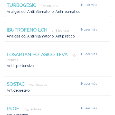
TURBOGESIC
Leer más
278 lecturas
Analgésico, Antiinflamatorio, Antirreumático
IBUPROFENO LCH
Leer más
798 lecturas
Analgésico, Antiinflamatorio, Antipirético
LOSARTAN POTASICO TEVA
Leer más
696
lecturas
Antihipertensivo
SOSTAC
Leer más
957 lecturas
Antidepresivo
PROF
Leer más
999 lecturas