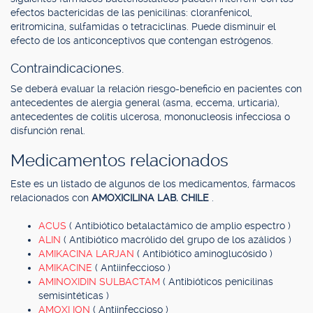
efectos bactericidas de las penicilinas: cloranfenicol,
eritromicina, sulfamidas o tetraciclinas. Puede disminuir el
efecto de los anticonceptivos que contengan estrógenos.
Contraindicaciones.
Se deberá evaluar la relación riesgo-beneficio en pacientes con
antecedentes de alergia general (asma, eccema, urticaria),
antecedentes de colitis ulcerosa, mononucleosis infecciosa o
disfunción renal.
Medicamentos relacionados
Este es un listado de algunos de los medicamentos, fármacos
relacionados con
AMOXICILINA LAB. CHILE
.
ACUS
( Antibiótico betalactámico de amplio espectro )
ALIN
( Antibiótico macrólido del grupo de los azálidos )
AMIKACINA LARJAN
( Antibiótico aminoglucósido )
AMIKACINE
( Antiinfeccioso )
AMINOXIDIN SULBACTAM
( Antibióticos penicilinas
semisintéticas )
AMOXI ION
( Antiinfeccioso )