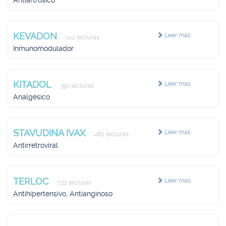
Antiartrósico
KEVADON
Leer más
142 lecturas
Inmunomodulador
KITADOL
Leer más
391 lecturas
Analgésico
STAVUDINA IVAX
Leer más
462 lecturas
Antirretroviral
TERLOC
Leer más
722 lecturas
Antihipertensivo, Antianginoso