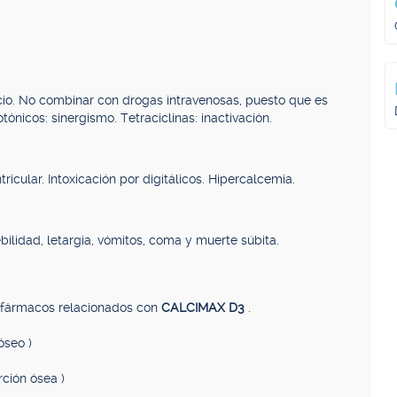
cio. No combinar con drogas intravenosas, puesto que es
ónicos: sinergismo. Tetraciclinas: inactivación.
icular. Intoxicación por digitálicos. Hipercalcemia.
ilidad, letargia, vómitos, coma y muerte súbita.
, fármacos relacionados con
CALCIMAX D3
.
óseo )
rción ósea )