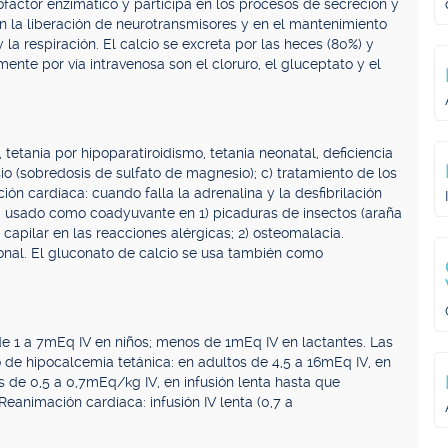
factor enzimático y participa en los procesos de secreción y
en la liberación de neurotransmisores y en el mantenimiento
la respiración. El calcio se excreta por las heces (80%) y
mente por vía intravenosa son el cloruro, el gluceptato y el
tetania por hipoparatiroidismo, tetania neonatal, deficiencia
io (sobredosis de sulfato de magnesio); c) tratamiento de los
ón cardíaca: cuando falla la adrenalina y la desfibrilación
a usado como coadyuvante en 1) picaduras de insectos (araña
 capilar en las reacciones alérgicas; 2) osteomalacia.
onal. El gluconato de calcio se usa también como
.
e 1 a 7mEq IV en niños; menos de 1mEq IV en lactantes. Las
 de hipocalcemia tetánica: en adultos de 4,5 a 16mEq IV, en
s de 0,5 a 0,7mEq/kg IV, en infusión lenta hasta que
eanimación cardíaca: infusión IV lenta (0,7 a