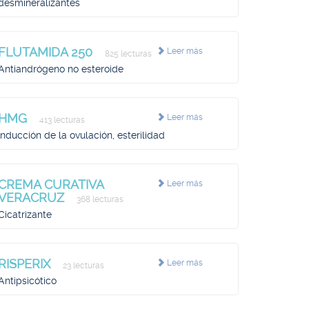
desmineralizantes
FLUTAMIDA 250
Leer más
825 lecturas
Antiandrógeno no esteroide
HMG
Leer más
413 lecturas
Inducción de la ovulación, esterilidad
CREMA CURATIVA
Leer más
VERACRUZ
368 lecturas
Cicatrizante
RISPERIX
Leer más
23 lecturas
Antipsicótico