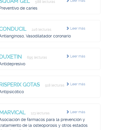
SQUAM GEL
Leer más
588 lecturas
Preventivo de caries
CONDUCIL
Leer más
246 lecturas
Antianginoso, Vasodilatador coronario
DUXETIN
Leer más
695 lecturas
Antidepresivo
RISPERIX GOTAS
Leer más
918 lecturas
Antipsicótico
MARVICAL
Leer más
123 lecturas
Asociación de fármacos para la prevención y
tratamiento de la osteoporosis y otros estados