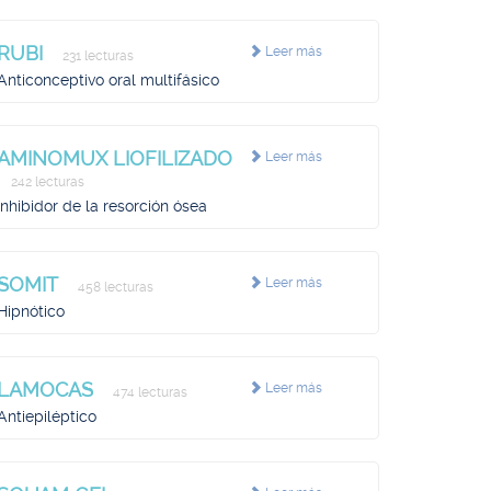
RUBI
Leer más
231 lecturas
Anticonceptivo oral multifásico
AMINOMUX LIOFILIZADO
Leer más
242 lecturas
Inhibidor de la resorción ósea
SOMIT
Leer más
458 lecturas
Hipnótico
LAMOCAS
Leer más
474 lecturas
Antiepiléptico