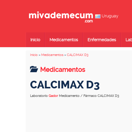
Uruguay
Inicio
Medicamentos
Enfermedades
Lab
Inicio
»
Medicamentos
»
CALCIMAX D3
Medicamentos
CALCIMAX D3
Laboratorio
Gador
Medicamento / Fármaco CALCIMAX D3