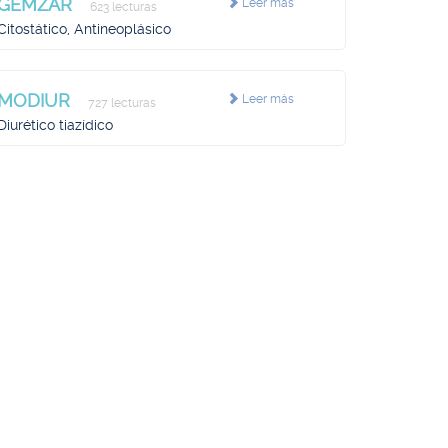
GEMZAR
Leer más
623 lecturas
Citostático, Antineoplásico
MODIUR
Leer más
727 lecturas
Diurético tiazídico