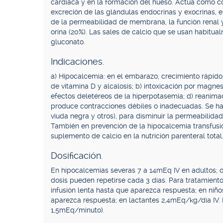
cardíaca y en la formación del hueso. Actúa como co
excreción de las glándulas endocrinas y exocrinas, 
de la permeabilidad de membrana, la función renal y 
orina (20%). Las sales de calcio que se usan habitual
gluconato.
Indicaciones.
a) Hipocalcemia: en el embarazo, crecimiento rápido, 
de vitamina D y alcalosis; b) intoxicación por magnes
efectos deletéreos de la hiperpotasemia; d) reanimaci
produce contracciones débiles o inadecuadas. Se h
viuda negra y otros), para disminuir la permeabilidad
También en prevención de la hipocalcemia transfusi
suplemento de calcio en la nutrición parenteral total
Dosificación.
En hipocalcemias severas 7 a 14mEq IV en adultos; d
dosis pueden repetirse cada 3 días. Para tratamiento
infusión lenta hasta que aparezca respuesta; en niño
aparezca respuesta; en lactantes 2,4mEq/kg/día IV. R
1,5mEq/minuto).