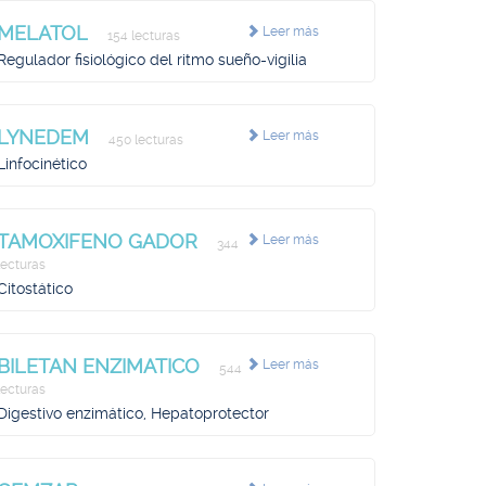
MELATOL
Leer más
154 lecturas
Regulador fisiológico del ritmo sueño-vigilia
LYNEDEM
Leer más
450 lecturas
Linfocinético
TAMOXIFENO GADOR
Leer más
344
lecturas
Citostático
BILETAN ENZIMATICO
Leer más
544
lecturas
Digestivo enzimático, Hepatoprotector