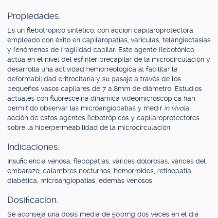
Propiedades.
Es un flebotrópico sintético, con acción capilaroprotectora,
empleado con éxito en capilaropatías, varículas, telangiectasias
y fenómenos de fragilidad capilar. Este agente flebotónico
actúa en el nivel del esfínter precapilar de la microcirculación y
desarrolla una actividad hemorreológica al facilitar la
deformabilidad eritrocitaria y su pasaje a través de los
pequeños vasos capilares de 7 a 8mm de diámetro. Estudios
actuales con fluoresceína dinámica videomicroscópica han
permitido observar las microangiopatías y medir
in vivo
la
acción de estos agentes flebotrópicos y capilaroprotectores
sobre la hiperpermeabilidad de la microcirculación.
Indicaciones.
Insuficiencia venosa, flebopatías, várices dolorosas, várices del
embarazo, calambres nocturnos, hemorroides, retinopatía
diabética, microangiopatías, edemas venosos.
Dosificación.
Se aconseja una dosis media de 500mg dos veces en el día