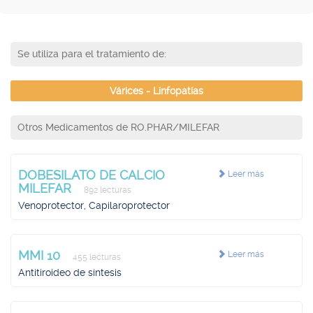
Se utiliza para el tratamiento de:
Várices - Linfopatías
Otros Medicamentos de RO.PHAR/MILEFAR
DOBESILATO DE CALCIO
Leer más
MILEFAR
892 lecturas
Venoprotector, Capilaroprotector
MMI 10
Leer más
455 lecturas
Antitiroideo de síntesis