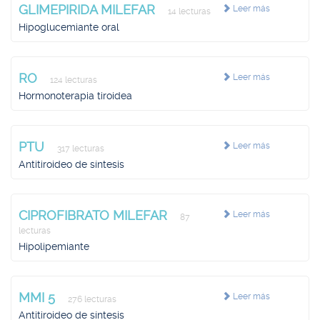
GLIMEPIRIDA MILEFAR
Leer más
14 lecturas
Hipoglucemiante oral
RO
Leer más
124 lecturas
Hormonoterapia tiroidea
PTU
Leer más
317 lecturas
Antitiroideo de síntesis
CIPROFIBRATO MILEFAR
Leer más
87
lecturas
Hipolipemiante
MMI 5
Leer más
276 lecturas
Antitiroideo de síntesis