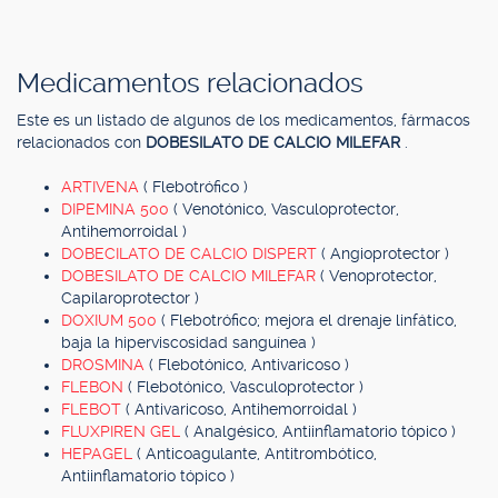
Medicamentos relacionados
Este es un listado de algunos de los medicamentos, fármacos
relacionados con
DOBESILATO DE CALCIO MILEFAR
.
ARTIVENA
( Flebotrófico )
DIPEMINA 500
( Venotónico, Vasculoprotector,
Antihemorroidal )
DOBECILATO DE CALCIO DISPERT
( Angioprotector )
DOBESILATO DE CALCIO MILEFAR
( Venoprotector,
Capilaroprotector )
DOXIUM 500
( Flebotrófico; mejora el drenaje linfático,
baja la hiperviscosidad sanguínea )
DROSMINA
( Flebotónico, Antivaricoso )
FLEBON
( Flebotónico, Vasculoprotector )
FLEBOT
( Antivaricoso, Antihemorroidal )
FLUXPIREN GEL
( Analgésico, Antiinflamatorio tópico )
HEPAGEL
( Anticoagulante, Antitrombótico,
Antiinflamatorio tópico )