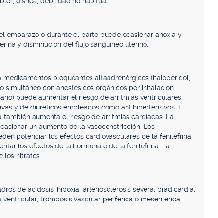
or, disnea, debilidad no habitual.
l del embarazo o durante el parto puede ocasionar anoxia y
erina y disminución del flujo sanguíneo uterino.
na medicamentos bloqueantes alfaadrenérgicos (haloperidol,
 uso simultáneo con anestésicos orgánicos por inhalación
urano) puede aumentar el riesgo de arritmias ventriculares
ivas y de diuréticos empleados como antihipertensivos. El
a también aumenta el riesgo de arritmias cardíacas. La
casionar un aumento de la vasoconstricción. Los
eden potenciar los efectos cardiovasculares de la fenilefrina.
tar los efectos de la hormona o de la fenilefrina. La
 los nitratos.
ros de acidosis, hipoxia, arteriosclerosis severa, bradicardia,
a ventricular, trombosis vascular periférica o mesentérica.