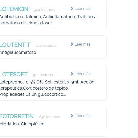
LOTEMICIN
Leer más
504 lecturas
Antibiótico oftálmico, Antiinflamatorio, Trat, pos-
operatorio de cirugia laser
LOUTENT T
Leer más
416 lecturas
Antiglaucomatoso
LOTESOFT
Leer más
514 lecturas
Loteprednol. 0.5% Oft. Sol. estéril x 5ml. Acción
terapéutica.Corticosteroide tópico.
Propiedades.Es un glucocortico...
FOTORRETIN
Leer más
638 lecturas
Midriático, Ciclopléjico