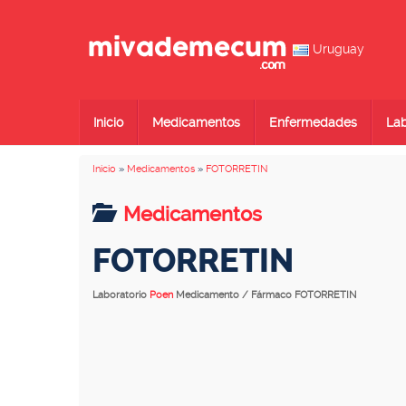
Uruguay
Inicio
Medicamentos
Enfermedades
Lab
Inicio
»
Medicamentos
»
FOTORRETIN
Medicamentos
FOTORRETIN
Laboratorio
Poen
Medicamento / Fármaco FOTORRETIN