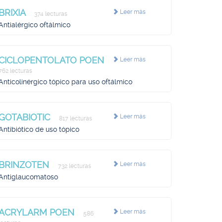
BRIXIA
Leer más
374 lecturas
Antialérgico oftálmico
CICLOPENTOLATO POEN
Leer más
762 lecturas
Anticolinérgico tópico para uso oftálmico
GOTABIOTIC
Leer más
817 lecturas
Antibiótico de uso tópico
BRINZOTEN
Leer más
732 lecturas
Antiglaucomatoso
ACRYLARM POEN
Leer más
586