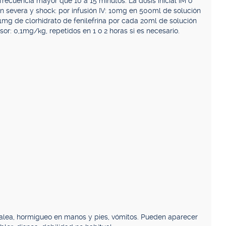
 frecuencia mayor que 10 a 15 minutos. La dosis inicial IM o
 severa y shock: por infusión IV: 10mg en 500ml de solución
1mg de clorhidrato de fenilefrina por cada 20ml de solución
or: 0,1mg/kg, repetidos en 1 o 2 horas si es necesario.
efalea, hormigueo en manos y pies, vómitos. Pueden aparecer