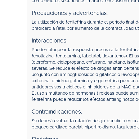
como efectos secundarios: mareos, nerviosismo, tembl
Precauciones y advertencias.
La utilización de fenilefrina durante el período fina
bradicardia fetal por aumento de la contractilidad ut
Interacciones.
Pueden bloquear la respuesta presora a la fenilefri
fenotiazina, fentolamina, labetalol, tioxantenos). El
(cloroformo, ciclopropano, enflurano, halotano, isofl
severas. Se reduce el efecto de drogas antihipertens
uso junto con aminoglucósidos digitálicos o levodop
oxitocina, dihidroergotamina y ergometrina pueden o
antidepresivos tricíclicos e inhibidores de la MAO pu
El uso simultáneo de hormonas tiroideas puede aumen
fenilefrina puede reducir los efectos antianginosos de
Contraindicaciones.
Se deberá evaluar la relación riesgo-beneficio en cuad
bloqueo cardíaco parcial, hipertiroidismo, taquicardi