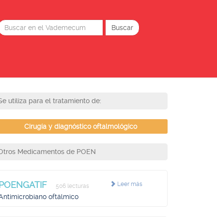
Se utiliza para el tratamiento de:
Cirugía y diagnóstico oftalmológico
Otros Medicamentos de POEN
POENGATIF
Leer más
506 lecturas
Antimicrobiano oftálmico