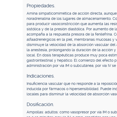
Propiedades.
Amina simpaticomimética de acción directa, aunque 
noradrenalina de los lugares de almacenamiento. Co
para producir vasoconstricción que aumenta las resi
sistólica y de la presión diastólica. Por aumento de 
acompaña a la respuesta presora de la fenilefrina. 
alfaadrenérgicos en la piel, membranas mucosas y ví
disminuye la velocidad de la absorción vascular del an
la anestesia, prolongando la duración de la acción y
local. En dosis terapéuticas produce muy poca esti
gastrointestinal y hepático. El comienzo del efecto 
administración por vía IM o subcutánea; por vía IV s
Indicaciones.
Insuficiencia vascular que no responde a la reposic
inducida por fármacos o hipersensibilidad. Puede in
locales para disminuir la velocidad de absorción vasc
Dosificación.
Ampollas: adultos: como vasopresor por vía IM o s