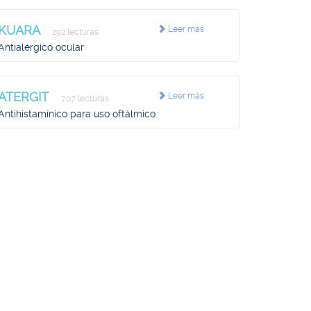
KUARA
Leer más
292 lecturas
Antialérgico ocular
ATERGIT
Leer más
707 lecturas
Antihistamínico para uso oftálmico