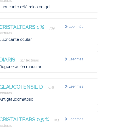
lecturas
Lubricante oftálmico en gel
CRISTALTEARS 1 %
Leer más
739
lecturas
Lubricante ocular
DIARIS
Leer más
323 lecturas
Degeneración macular
GLAUCOTENSIL D
Leer más
576
lecturas
Antiglaucomatoso
CRISTALTEARS 0,5 %
Leer más
823
lecturas