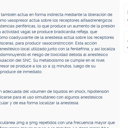
también actúa en forma indirecta mediante la liberación de
mo vasopresor actúa sobre los receptores alfaadrenérgicos
stencias periféricas, lo que produce un aumento de la presión
la actividad vagal se produce bradicardia refleja, que
Como coadyuvante de la anestesia actúa sobre los receptores
sceras, para producir vasoconstricción. Esta acción
estésico local utilizado junto con la fenilefrina, y así localiza
 disminuyendo el riesgo de toxicidad debida al anestésico
mulación del SNC. Su metabolismo se cumple en el nivel
presor se produce a los 10 a 15 minutos, luego de su
e produce de inmediato.
ión adecuada del volumen de líquidos en shock, hipotensión
dicarse para el uso simultáneo con algunos anestésicos
ular y de esa forma localizar la anestesia.
ubcutánea 2mg a 5mg repetidos con una frecuencia mayor que