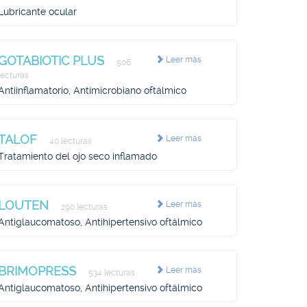
Lubricante ocular
GOTABIOTIC PLUS
Leer más
506
lecturas
Antiinflamatorio, Antimicrobiano oftálmico
TALOF
Leer más
40 lecturas
Tratamiento del ojo seco inflamado
LOUTEN
Leer más
290 lecturas
Antiglaucomatoso, Antihipertensivo oftálmico
BRIMOPRESS
Leer más
534 lecturas
Antiglaucomatoso, Antihipertensivo oftálmico