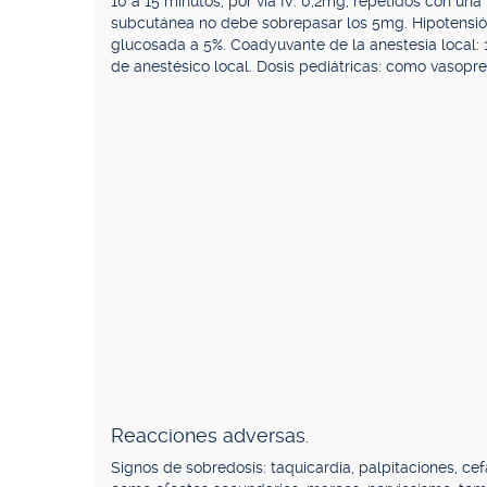
10 a 15 minutos; por vía IV: 0,2mg, repetidos con una
subcutánea no debe sobrepasar los 5mg. Hipotensión
glucosada a 5%. Coadyuvante de la anestesia local: 
de anestésico local. Dosis pediátricas: como vasopres
Reacciones adversas.
Signos de sobredosis: taquicardia, palpitaciones, c