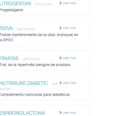
UTROGESTAN
Leer más
812 lecturas
Progestágeno
TIOVA
Leer más
936 lecturas
Tratde mantenimiento de la obst, bronquial en
la EPOC
FINATAS
Leer más
386 lecturas
Trat, de la hipertrofia benigna de próstata
NUTRISURE DIABETIC
Leer más
828
lecturas
Complemento nutricional para diabéticos
ESPIRONOLACTONA
Leer más