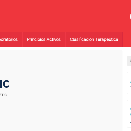
oratorios
Principios Activos
Clasificación Terapéutica
IC
ETIC