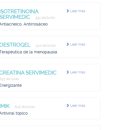
ISOTRETINOINA
Leer más
SERVIMEDIC
394 lecturas
Antiacneico, Antirrosáceo
OESTROGEL
Leer más
540 lecturas
Terapéutica de la menopausia
CREATINA SERVIMEDIC
Leer más
855 lecturas
Energizante
IMIK
Leer más
645 lecturas
Antiviral tópico