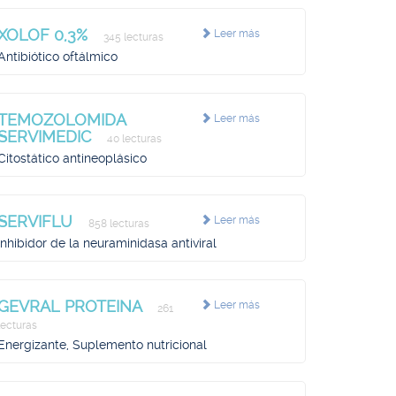
XOLOF 0,3%
Leer más
345 lecturas
Antibiótico oftálmico
TEMOZOLOMIDA
Leer más
SERVIMEDIC
40 lecturas
Citostático antineoplásico
SERVIFLU
Leer más
858 lecturas
Inhibidor de la neuraminidasa antiviral
GEVRAL PROTEINA
Leer más
261
lecturas
Energizante, Suplemento nutricional