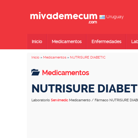
Uruguay
Inicio
Medicamentos
Enfermedades
Lab
Inicio
»
Medicamentos
»
NUTRISURE DIABETIC
Medicamentos
NUTRISURE DIABET
Laboratorio
Servimedic
Medicamento / Fármaco NUTRISURE DIAB