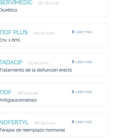
SERVIMEDIC
287 lecturas
Diurético
TIOF PLUS
Leer más
709 lecturas
Env. x 6ml.
TADACIP
Leer más
263 lecturas
Tratamiento de la disfunción eréctil
TIOF
Leer más
288 lecturas
Antiglaucomatoso
NOFERTYL
Leer más
861 lecturas
Terapia de reemplazo hormonal