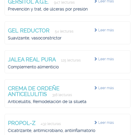
GERSITOL A.G.E.
Leer más
947 lecturas
Prevención y trat, de úlceras por presión
GEL REDUCTOR
Leer más
54 lecturas
Suavizante, vasoconstrictor
JALEA REAL PURA
Leer más
125 lecturas
Complemento alimenticio
CREMA DE ORDEÑE
Leer más
ANTICELULITIS
316 lecturas
Anticelulitis, Remodelación de la silueta
PROPOL-Z
Leer más
432 lecturas
Cicatrizante, antimicrobiano, antiinflamatorio