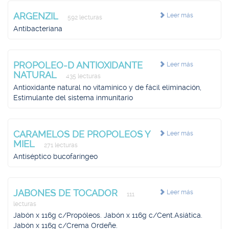
ARGENZIL
Leer más
592 lecturas
Antibacteriana
PROPOLEO-D ANTIOXIDANTE
Leer más
NATURAL
435 lecturas
Antioxidante natural no vitamínico y de fácil eliminación,
Estimulante del sistema inmunitario
CARAMELOS DE PROPOLEOS Y
Leer más
MIEL
271 lecturas
Antiséptico bucofaríngeo
JABONES DE TOCADOR
Leer más
111
lecturas
Jabón x 116g c/Propóleos. Jabón x 116g c/Cent.Asiática.
Jabón x 116g c/Crema Ordeñe.