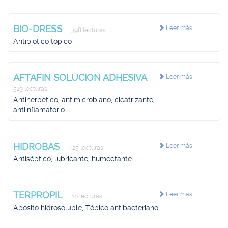
BIO-DRESS
Leer más
398 lecturas
Antibiótico tópico
AFTAFIN SOLUCION ADHESIVA
Leer más
519 lecturas
Antiherpético, antimicrobiano, cicatrizante,
antiinflamatorio
HIDROBAS
Leer más
425 lecturas
Antiséptico, lubricante, humectante
TERPROPIL
Leer más
10 lecturas
Apósito hidrosoluble, Tópico antibacteriano