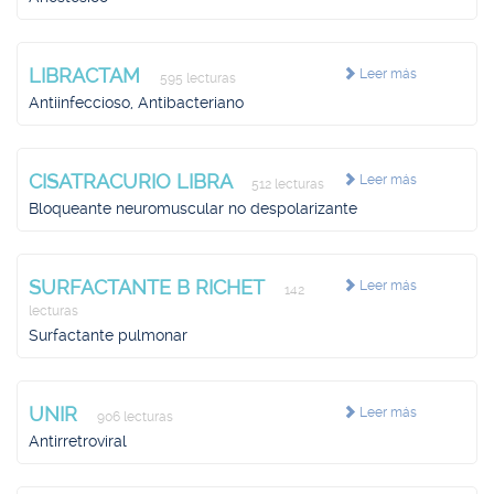
LIBRACTAM
Leer más
595 lecturas
Antiinfeccioso, Antibacteriano
CISATRACURIO LIBRA
Leer más
512 lecturas
Bloqueante neuromuscular no despolarizante
SURFACTANTE B RICHET
Leer más
142
lecturas
Surfactante pulmonar
UNIR
Leer más
906 lecturas
Antirretroviral