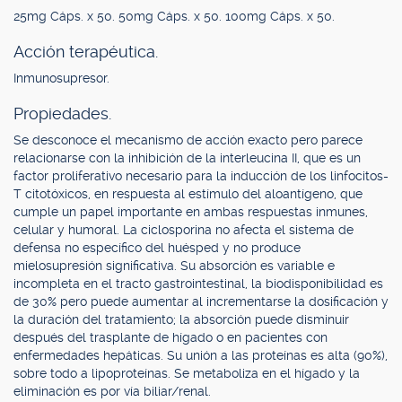
25mg Cáps. x 50. 50mg Cáps. x 50. 100mg Cáps. x 50.
Acción terapéutica.
Inmunosupresor.
Propiedades.
Se desconoce el mecanismo de acción exacto pero parece
relacionarse con la inhibición de la interleucina II, que es un
factor proliferativo necesario para la inducción de los linfocitos-
T citotóxicos, en respuesta al estímulo del aloantígeno, que
cumple un papel importante en ambas respuestas inmunes,
celular y humoral. La ciclosporina no afecta el sistema de
defensa no específico del huésped y no produce
mielosupresión significativa. Su absorción es variable e
incompleta en el tracto gastrointestinal, la biodisponibilidad es
de 30% pero puede aumentar al incrementarse la dosificación y
la duración del tratamiento; la absorción puede disminuir
después del trasplante de hígado o en pacientes con
enfermedades hepáticas. Su unión a las proteínas es alta (90%),
sobre todo a lipoproteínas. Se metaboliza en el hígado y la
eliminación es por vía biliar/renal.