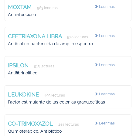
MOXTAM
Leer más
983 lecturas
Antiinfeccioso
CEFTRIAXONA LIBRA
Leer más
570 lecturas
Antibiótico bactericida de amplio espectro
IPSILON
Leer más
915 lecturas
Antifibrinolítico
LEUKOKINE
Leer más
493 lecturas
Factor estimulante de las colonias granulocíticas
CO-TRIMOXAZOL
Leer más
244 lecturas
Quimioterápico, Antibiótico