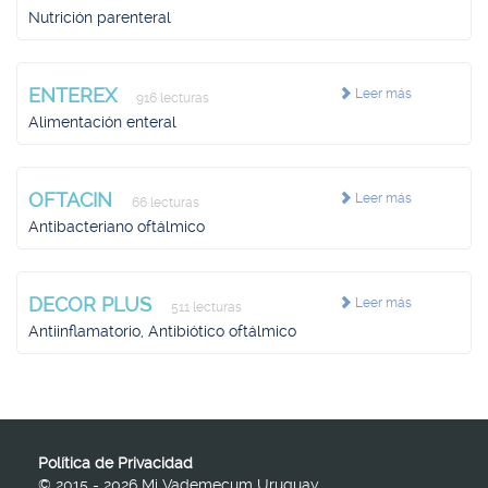
Nutrición parenteral
ENTEREX
Leer más
916 lecturas
Alimentación enteral
OFTACIN
Leer más
66 lecturas
Antibacteriano oftálmico
DECOR PLUS
Leer más
511 lecturas
Antiinflamatorio, Antibiótico oftálmico
Política de Privacidad
© 2015 - 2026 Mi Vademecum Uruguay