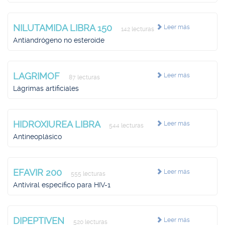
NILUTAMIDA LIBRA 150
Leer más
142 lecturas
Antiandrógeno no esteroide
LAGRIMOF
Leer más
87 lecturas
Lágrimas artificiales
HIDROXIUREA LIBRA
Leer más
544 lecturas
Antineoplásico
EFAVIR 200
Leer más
555 lecturas
Antiviral específico para HIV-1
DIPEPTIVEN
Leer más
520 lecturas