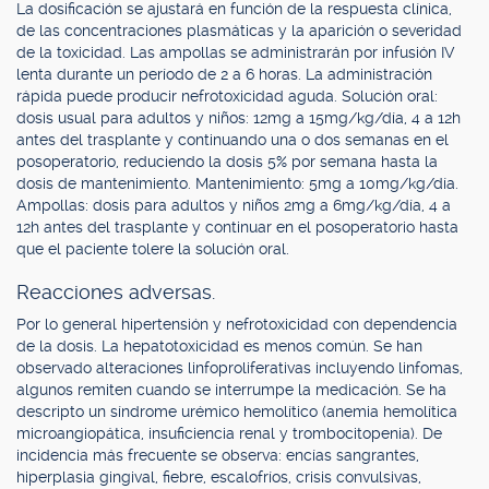
La dosificación se ajustará en función de la respuesta clínica,
de las concentraciones plasmáticas y la aparición o severidad
de la toxicidad. Las ampollas se administrarán por infusión IV
lenta durante un período de 2 a 6 horas. La administración
rápida puede producir nefrotoxicidad aguda. Solución oral:
dosis usual para adultos y niños: 12mg a 15mg/kg/día, 4 a 12h
antes del trasplante y continuando una o dos semanas en el
posoperatorio, reduciendo la dosis 5% por semana hasta la
dosis de mantenimiento. Mantenimiento: 5mg a 10mg/kg/día.
Ampollas: dosis para adultos y niños 2mg a 6mg/kg/día, 4 a
12h antes del trasplante y continuar en el posoperatorio hasta
que el paciente tolere la solución oral.
Reacciones adversas.
Por lo general hipertensión y nefrotoxicidad con dependencia
de la dosis. La hepatotoxicidad es menos común. Se han
observado alteraciones linfoproliferativas incluyendo linfomas,
algunos remiten cuando se interrumpe la medicación. Se ha
descripto un síndrome urémico hemolítico (anemia hemolítica
microangiopática, insuficiencia renal y trombocitopenia). De
incidencia más frecuente se observa: encías sangrantes,
hiperplasia gingival, fiebre, escalofríos, crisis convulsivas,