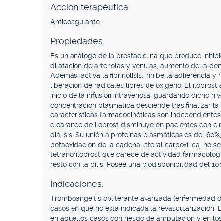
Acción terapéutica.
Anticoagulante.
Propiedades.
Es un análogo de la prostaciclina que produce inhibi
dilatación de arteriolas y vénulas, aumento de la de
Además, activa la fibrinólisis, inhibe la adherencia y
liberación de radicales libres de oxígeno. El ilopros
inicio de la infusión intravenosa, guardando dicho niv
concentración plasmática desciende tras finalizar l
características farmacocinéticas son independientes 
clearance de iloprost disminuye en pacientes con cirr
diálisis. Su unión a proteínas plasmáticas es del 60
betaoxidación de la cadena lateral carboxílica; no se
tetranoriloprost que carece de actividad farmacológi
resto con la bilis. Posee una biodisponibilidad del 1
Indicaciones.
Tromboangeítis obliterante avanzada (enfermedad de
casos en que no está indicada la revascularización. 
en aquellos casos con riesgo de amputación y en los