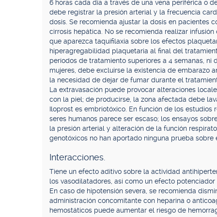
6 horas cada día a través de una vena periférica o 
debe registrar la presión arterial y la frecuencia ca
dosis. Se recomienda ajustar la dosis en pacientes co
cirrosis hepática. No se recomienda realizar infusión 
que aparezca taquifilaxia sobre los efectos plaquet
hiperagregabilidad plaquetaria al final del tratamien
períodos de tratamiento superiores a 4 semanas, ni d
mujeres, debe excluirse la existencia de embarazo ant
la necesidad de dejar de fumar durante el tratamien
La extravasación puede provocar alteraciones locales 
con la piel; de producirse, la zona afectada debe l
Iloprost es embriotóxico. En función de los estudios 
seres humanos parece ser escaso; los ensayos sobr
la presión arterial y alteración de la función respirat
genotóxicos no han aportado ninguna prueba sobre e
Interacciones.
Tiene un efecto aditivo sobre la actividad antihipert
los vasodilatadores, así como un efecto potenciador d
En caso de hipotensión severa, se recomienda disminui
administración concomitante con heparina o antico
hemostáticos puede aumentar el riesgo de hemorragia.