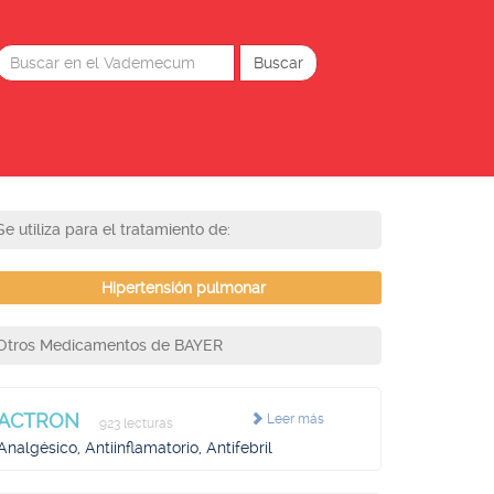
Se utiliza para el tratamiento de:
Hipertensión pulmonar
Otros Medicamentos de BAYER
ACTRON
Leer más
923 lecturas
Analgésico, Antiinflamatorio, Antifebril