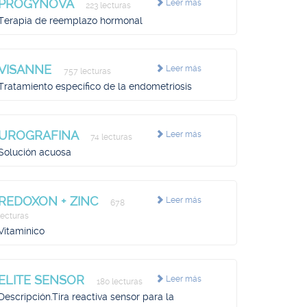
PROGYNOVA
Leer más
223 lecturas
Terapia de reemplazo hormonal
VISANNE
Leer más
757 lecturas
Tratamiento específico de la endometriosis
UROGRAFINA
Leer más
74 lecturas
Solución acuosa
REDOXON + ZINC
Leer más
678
lecturas
Vitamínico
ELITE SENSOR
Leer más
180 lecturas
Descripción.Tira reactiva sensor para la