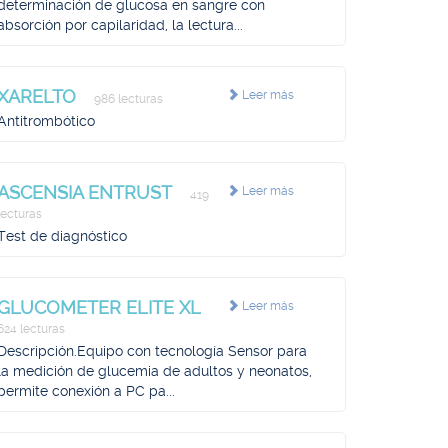
determinación de glucosa en sangre con
absorción por capilaridad, la lectura...
XARELTO
Leer más
986 lecturas
Antitrombótico
ASCENSIA ENTRUST
Leer más
419
lecturas
Test de diagnóstico
GLUCOMETER ELITE XL
Leer más
624 lecturas
Descripción.Equipo con tecnología Sensor para
la medición de glucemia de adultos y neonatos,
permite conexión a PC pa...