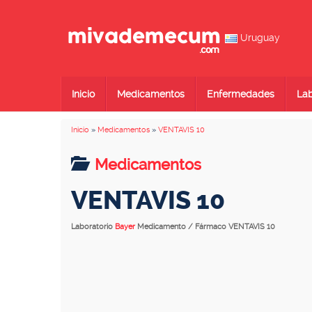
Uruguay
Inicio
Medicamentos
Enfermedades
Lab
Inicio
»
Medicamentos
»
VENTAVIS 10
Medicamentos
VENTAVIS 10
Laboratorio
Bayer
Medicamento / Fármaco VENTAVIS 10