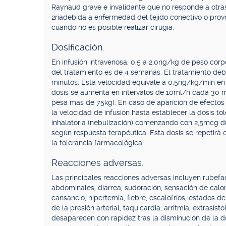
Raynaud grave e invalidante que no responde a otra
2riadebida a enfermedad del tejido conectivo o pr
cuando no es posible realizar cirugía.
Dosificación.
En infusión intravenosa, 0,5 a 2,0ng/kg de peso cor
del tratamiento es de 4 semanas. El tratamiento deb
minutos. Esta velocidad equivale a 0,5ng/kg/min en 
dosis se aumenta en intervalos de 10ml/h cada 30 mi
pesa más de 75kg). En caso de aparición de efectos 
la velocidad de infusión hasta establecer la dosis to
inhalatoria (nebulización) comenzando con 2,5mcg d
según respuesta terapéutica. Esta dosis se repetirá 
la tolerancia farmacológica.
Reacciones adversas.
Las principales reacciones adversas incluyen rubefa
abdominales, diarrea, sudoración, sensación de calor
cansancio, hipertemia, fiebre, escalofríos, estados d
de la presión arterial, taquicardia, arritmia, extrasís
desaparecen con rapidez tras la disminución de la d