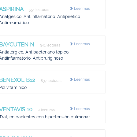
ASPIRINA
Leer más
551 lecturas
Analgésico, Antiinflamatorio, Antipirético,
Antirreumático
BAYCUTEN N
Leer más
941 lecturas
Antialérgico, Antibacteriano tópico,
Antiinflamatorio, Antipruriginoso
BENEXOL B12
Leer más
837 lecturas
Polivitamínico
VENTAVIS 10
Leer más
4 lecturas
Trat, en pacientes con hipertensión pulmonar