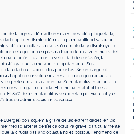
ción de la agregación, adherencia y liberación plaquetaria,
nsidad capilar y disminución de la permeabilidad vascular.
 migración leucocitaria en la lesión endotelial y disminuye la
t alcanza el equilibrio en plasma luego de 10 a 20 minutos del
el una relación lineal con la velocidad de perfusión; la
a infusión ya que se metaboliza rápidamente. Sus
de la edad o el sexo de los pacientes. Sin embargo, el
osis hepática e insuficiencia renal crónica que requieren
%, y de preferencia a la albúmina. Se metaboliza mediante la
 recupera droga inalterada. El principal metabolito es el
ca. El 80% de los metabolitos se excretan por vía renal y el
00% tras su administración intravenosa.
 Buerger) con isquemia grave de las extremidades, en los
Enfermedad arterial periférica oclusiva grave, particularmente
 que la cirugía o la angioplastia no es posible. Fenómeno de