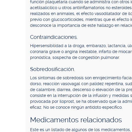
función plaquetaria cuando se administra con otros 
acetilsalicílico u otros antiinflamatorios no esteroid
realizados en animales, el efecto vasodilatador de i
previo con glucocorticoides, mientras que el efecto 
desconoce la importancia de este hallazgo en relaci
Contraindicaciones.
Hipersensibilidad a la droga, embarazo, lactancia, úl
coronaria grave o angina inestable, infarto de miocard
pronóstica, sospecha de congestión pulmonar.
Sobredosificación.
Los síntomas de sobredosis son enrojecimiento facia
dorso, reacción vasovagal con palidez repentina, su
de calambre, diarrea, descenso o elevación de la pres
consiste en la interrupción de la infusión y medidas
provocada por iloprost, se ha observado que la admi
eficaz. No se conoce ningún antídoto específico.
Medicamentos relacionados
Este es un listado de algunos de los medicamentos