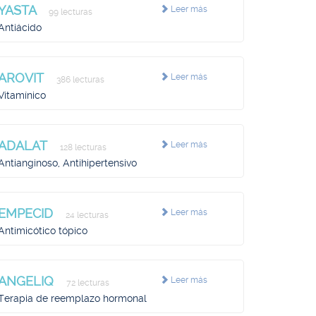
YASTA
Leer más
99 lecturas
Antiácido
AROVIT
Leer más
386 lecturas
Vitamínico
ADALAT
Leer más
128 lecturas
Antianginoso, Antihipertensivo
EMPECID
Leer más
24 lecturas
Antimicótico tópico
ANGELIQ
Leer más
72 lecturas
Terapia de reemplazo hormonal