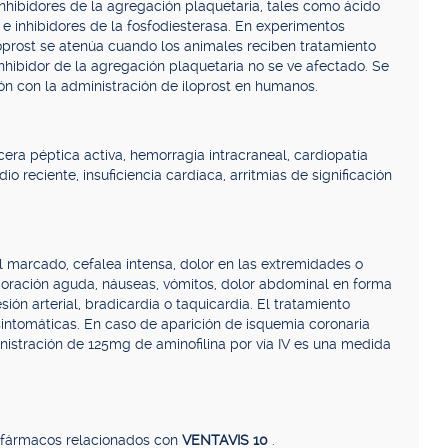
inhibidores de la agregación plaquetaria, tales como ácido
es e inhibidores de la fosfodiesterasa. En experimentos
loprost se atenúa cuando los animales reciben tratamiento
inhibidor de la agregación plaquetaria no se ve afectado. Se
ón con la administración de iloprost en humanos.
cera péptica activa, hemorragia intracraneal, cardiopatía
io reciente, insuficiencia cardíaca, arritmias de significación
l marcado, cefalea intensa, dolor en las extremidades o
doración aguda, náuseas, vómitos, dolor abdominal en forma
ión arterial, bradicardia o taquicardia. El tratamiento
 sintomáticas. En caso de aparición de isquemia coronaria
nistración de 125mg de aminofilina por vía IV es una medida
, fármacos relacionados con
VENTAVIS 10
.