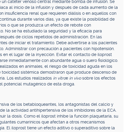
de un catéter venoso central mediante bomba de infusión. Se
rdíaca al inicio de la infusión y después de cada aumento de la
n insuficiencia renal que requieren diálisis o en aquellos con
continua durante varios días, ya que existe la posibilidad de
arios o que se produzca un efecto de rebote con
to. No se ha estudiado la seguridad y la eficacia para
espués de ciclos repetidos de administración. En las
es de iniciar el tratamiento. Debe advertirse a los pacientes
to. Administrar con precaución a pacientes con hipotensión.
en el lugar de la inyección. Evitar el contacto de iloprost
avarse inmediatamente con abundante agua o suero fisiológico.
realizados en animales, el riesgo de toxicidad aguda en los
e toxicidad sistémica demostraron que produce descenso de
oria. Los estudios realizados
in vitro
e
in vivo
sobre los efectos
l potencial mutagénico de esta droga.
ensiva de los betabloqueantes, los antagonistas del calcio y
e la actividad antihipertensiva de los inhibidores de la ECA.
r la dosis. Como el iloprost inhibe la función plaquetaria, su
agulantes cumarínicos que afectan a otros mecanismos
 El iloprost tiene un efecto aditivo o superaditivo sobre la