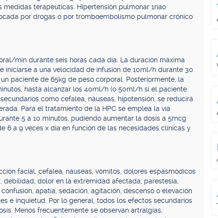
s medidas terapéuticas. Hipertensión pulmonar 1riao
ovocada por drogas o por tromboembolismo pulmonar crónico
poral/min durante seis horas cada día. La duración máxima
e iniciarse a una velocidad de infusión de 10ml/h durante 30
un paciente de 65kg de peso corporal. Posteriormente, la
nutos, hasta alcanzar los 40ml/h (o 50ml/h si el paciente
secundarios como cefalea, náuseas, hipotensión, se reducirá
lerada. Para el tratamiento de la HPC se emplea la vía
urante 5 a 10 minutos, pudiendo aumentar la dosis a 5mcg
de 6 a 9 veces x día en función de las necesidades clínicas y
cción facial, cefalea, náuseas, vómitos, dolores espasmódicos
, debilidad, dolor en la extremidad afectada, parestesia,
e confusión, apatía, sedación, agitación, descenso o elevación
toles e inquietud. Por lo general, todos los efectos secundarios
osis. Menos frecuentemente se observan artralgias,