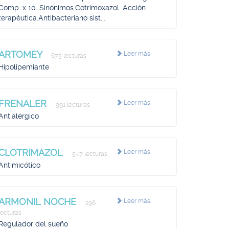
Comp. x 10. Sinónimos.Cotrimoxazol. Acción
terapéutica.Antibacteriano sist...
ARTOMEY
Leer más
675 lecturas
Hipolipemiante
FRENALER
Leer más
991 lecturas
Antialérgico
CLOTRIMAZOL
Leer más
547 lecturas
Antimicótico
ARMONIL NOCHE
Leer más
296
lecturas
Regulador del sueño