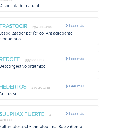
Vasodilatador natural
TRASTOCIR
Leer más
294 lecturas
Vasodilatador periférico, Antiagregante
plaquetario
REDOFF
Leer más
993 lecturas
Descongestivo oftálmico
HEDERTOS
Leer más
195 lecturas
Antitusivo
SULPHAX FUERTE
Leer más
4
lecturas
Sulfametoxazol + trimetoprima. 800 /160mg