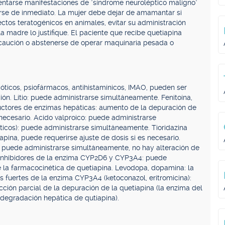
entarse manifestaciones de "síndrome neuroléptico maligno"
erse de inmediato. La mujer debe dejar de amamantar si
ectos teratogénicos en animales, evitar su administración
 madre lo justifique. El paciente que recibe quetiapina
ecaución o abstenerse de operar maquinaria pesada o
ticos, psiofármacos, antihistamínicos, IMAO, pueden ser
ón. Litio: puede administrarse simultáneamente. Fenitoína,
ductores de enzimas hepáticas: aumento de la depuración de
 necesario. Acido valproico: puede administrarse
óticos): puede administrarse simultáneamente. Tioridazina
apina, puede requerirse ajuste de dosis si es necesario.
: puede administrarse simultáneamente, no hay alteración de
s inhibidores de la enzima CYP2D6 y CYP3A4: puede
 la farmacocinética de quetiapina. Levodopa, dopamina: la
s fuertes de la enzima CYP3A4 (ketoconazol, eritromicina):
ción parcial de la depuración de la quetiapina (la enzima del
degradación hepática de qutiapina).