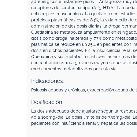
adrenérgicos e histaminérgicos 1. Antagoniza muy dé
receptores de serotonina tipo 1A (5-HT1A). La quetia
colinérgicos muscarínicos. La quetiapina en estudios 
proteínas plasmáticas es del 83%, la vida media de el
administración de dos dosis diarias, la droga perman
Quetiapina se metaboliza ampliamente en el hígado, 
dosis como droga inalterada y 73% como metabolitos
plasmática se reduce en un 25% en pacientes con insu
dosis en dichos pacientes. En la insuficiencia renal 
Quetiapina y sus metabolitos inhiben las enzimas d
concentraciones 10 a 50 veces mayores que las dosis
medicamentos metabolizados por esta vía.
Indicaciones.
Psicosis agudas y crónicas, exacerbación aguda de l
Dosificación.
La dosis adecuada debe ajustarse según la respuest
50 a 100mg/día. La dosis límite es de 750mg/día. La
pacientes con insuficiencia renal y hepática las dos