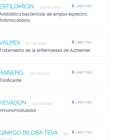
ESTILOMICIN
Leer más
190 lecturas
Antibiótico bactericida de amplio espectro,
Antimicrobiano
VALPEX
Leer más
871 lecturas
Tratamiento de la enfermedad de Alzheimer
RAISENG
Leer más
206 lecturas
Tonificante
KEVADON
Leer más
142 lecturas
Inmunomodulador
GINKGO BILOBA TEVA
Leer más
353
lecturas