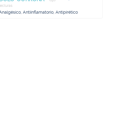
656
lecturas
Analgésico, Antiinflamatorio, Antipirético