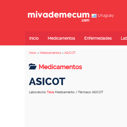
Uruguay
Inicio
Medicamentos
Enfermedades
Lab
Inicio
»
Medicamentos
»
ASICOT
Medicamentos
ASICOT
Laboratorio
Teva
Medicamento / Fármaco ASICOT