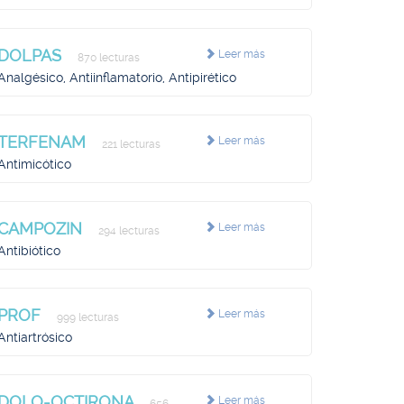
DOLPAS
Leer más
870 lecturas
Analgésico, Antiinflamatorio, Antipirético
TERFENAM
Leer más
221 lecturas
Antimicótico
CAMPOZIN
Leer más
294 lecturas
Antibiótico
PROF
Leer más
999 lecturas
Antiartrósico
DOLO-OCTIRONA
Leer más