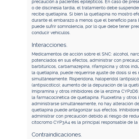
precaución a pacientes epilépticos. En caso de pres
o de discinesia tardía, el tratamiento debe suspend
recibe quetiapina. Si bien la quetiapina no mostró ef
durante el embarazo a menos que el beneficio para la
puede sufrir somnolencia, por lo que debe tener pr
conducir vehículos.
Interacciones.
Medicamentos de acción sobre el SNC: alcohol, narcó
potenciados en sus efectos, administrar con precauci
barbitúricos, carbamazepina, rifampicina y otros in
la quetiapina, puede requerirse ajuste de dosis si es
simultáneamente. Risperidona, haloperidol (antipsic
(antipsicótico); aumento de la depuración de la queti
Imipramina y otros inhibidores de la enzima CYP2D6
la farmacocinética de quetiapina. Fluoxetina y otro
administrarse simultáneamente, no hay alteración de
quetiapina puede antagonizar sus efectos. Inhibidore
administrar con precaución debido al riesgo de reduc
citocromo CYP3A4 es la principal responsable de la 
Contraindicaciones.