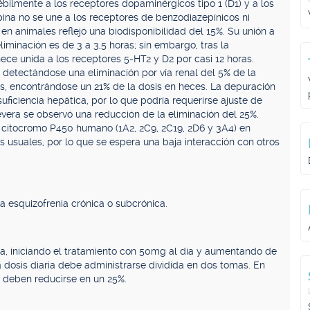
bilmente a los receptores dopaminérgicos tipo 1 (D1) y a los
pina no se une a los receptores de benzodiazepínicos ni
en animales reflejó una biodisponibilidad del 15%. Su unión a
iminación es de 3 a 3,5 horas; sin embargo, tras la
ece unida a los receptores 5-HT2 y D2 por casi 12 horas.
detectándose una eliminación por vía renal del 5% de la
, encontrándose un 21% de la dosis en heces. La depuración
ficiencia hepática, por lo que podría requerirse ajuste de
severa se observó una reducción de la eliminación del 25%.
e citocromo P450 humano (1A2, 2C9, 2C19, 2D6 y 3A4) en
 usuales, por lo que se espera una baja interacción con otros
a esquizofrenia crónica o subcrónica.
a, iniciando el tratamiento con 50mg al día y aumentando de
 dosis diaria debe administrarse dividida en dos tomas. En
is deben reducirse en un 25%.