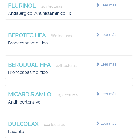
FLURINOL
Leer más
207 lecturas
Antialérgico, Antihistamínico H1
BEROTEC HFA
Leer más
680 lecturas
Broncospasmolítico
BERODUAL HFA
Leer más
926 lecturas
Broncospasmolítico
MICARDIS AMLO
Leer más
436 lecturas
Antihipertensivo
DULCOLAX
Leer más
444 lecturas
Laxante