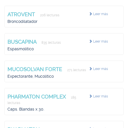
ATROVENT
Leer más
206 lecturas
Broncodilatador
BUSCAPINA
Leer más
835 lecturas
Espasmolítico
MUCOSOLVAN FORTE
Leer más
271 lecturas
Expectorante, Mucolítico
PHARMATON COMPLEX
Leer más
185
lecturas
Caps. Blandas x 30.