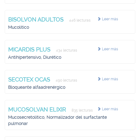
BISOLVON ADULTOS
Leer más
446 lecturas
Mucolítico
MICARDIS PLUS
Leer más
434 lecturas
Antihipertensivo, Diurético
SECOTEX OCAS
Leer más
490 lecturas
Bloqueante alfaadrenérgico
MUCOSOLVAN ELIXIR
Leer más
835 lecturas
Mucosecretolítico, Normalizador del surfactante
pulmonar