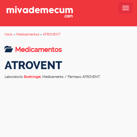
Togg
navig
Inicio
»
Medicamentos
»
ATROVENT
Medicamentos
ATROVENT
Laboratorio
Boehr.ingel.
Medicamento / Fármaco ATROVENT