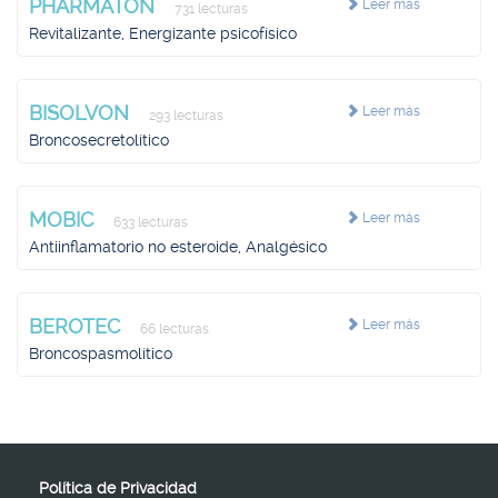
PHARMATON
Leer más
731 lecturas
Revitalizante, Energizante psicofísico
BISOLVON
Leer más
293 lecturas
Broncosecretolítico
MOBIC
Leer más
633 lecturas
Antiinflamatorio no esteroide, Analgésico
BEROTEC
Leer más
66 lecturas
Broncospasmolítico
Política de Privacidad