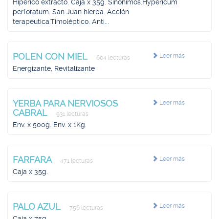
Hipérico extracto. Caja x 35g. Sinónimos.Hypericum
perforatum. San Juan hierba. Acción
terapéutica.Timoléptico. Anti...
POLEN CON MIEL
Leer más
604 lecturas
Energizante, Revitalizante
YERBA PARA NERVIOSOS
Leer más
CABRAL
931 lecturas
Env. x 500g. Env. x 1Kg.
FARFARA
Leer más
471 lecturas
Caja x 35g.
PALO AZUL
Leer más
756 lecturas
Caja x 75g.