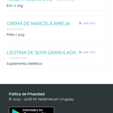
590 lecturas
Env. x 1Kg.
CREMA DE MARCELA AMELIA
Leer más
423 lecturas
Pote x 50g.
LECITINA DE SOYA GRANULADA
Leer más
222 lecturas
Suplemento dietético
Política de Privacidad
© 2015 - 2026 Mi Vademecum Uruguay