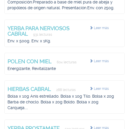
Composición.Preparado a base de miel pura de abeja y
propóleos de origen natural. Presentación.Env. con 250g.
YERBA PARA NERVIOSOS
Leer más
CABRAL
931 lecturas
Env. x 500g. Env. x 1Kg.
POLEN CON MIEL
Leer más
604 lecturas
Energizante, Revitalizante
HIERBAS CABRAL
Leer más
288 lecturas
Bolsa x 10g Anís estrellado. Bolsa x 10g Tilo. Bolsa x 20g
Barba de choclo. Bolsa x 20g Boldo. Bolsa x 20g
Carqueja....
YERBA PROSTAMATE
Leer más