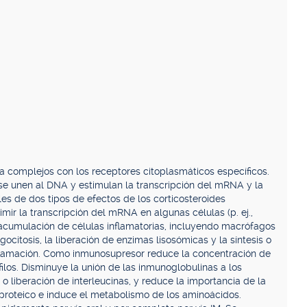
 complejos con los receptores citoplasmáticos específicos.
 se unen al DNA y estimulan la transcripción del mRNA y la
les de dos tipos de efectos de los corticosteroides
ir la transcripción del mRNA en algunas células (p. ej.,
la acumulación de células inflamatorias, incluyendo macrófagos
gocitosis, la liberación de enzimas lisosómicas y la síntesis o
nflamación. Como inmunosupresor reduce la concentración de
filos. Disminuye la unión de las inmunoglobulinas a los
s o liberación de interleucinas, y reduce la importancia de la
proteico e induce el metabolismo de los aminoácidos.