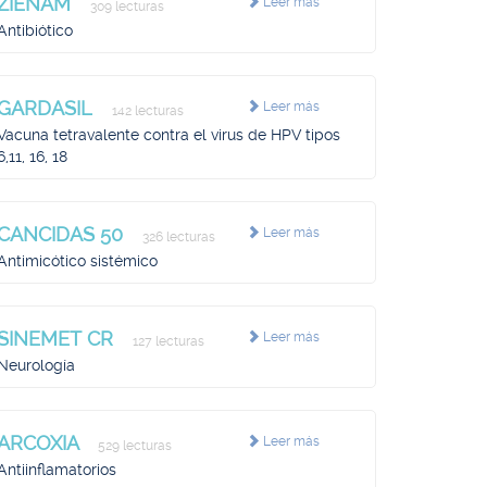
ZIENAM
Leer más
309 lecturas
Antibiótico
GARDASIL
Leer más
142 lecturas
Vacuna tetravalente contra el virus de HPV tipos
6,11, 16, 18
CANCIDAS 50
Leer más
326 lecturas
Antimicótico sistémico
SINEMET CR
Leer más
127 lecturas
Neurología
ARCOXIA
Leer más
529 lecturas
Antiinflamatorios