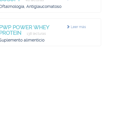
48 lecturas
Oftalmología, Antiglaucomatoso
PWP POWER WHEY
Leer más
PROTEIN
138 lecturas
Suplemento alimenticio