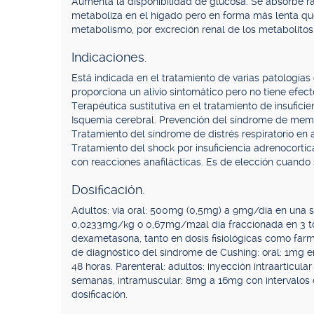
Aumenta la disponibilidad de glucosa. Se absorbe rá
metaboliza en el hígado pero en forma más lenta que
metabolismo, por excreción renal de los metabolitos 
Indicaciones.
Está indicada en el tratamiento de varias patologías
proporciona un alivio sintomático pero no tiene efec
Terapéutica sustitutiva en el tratamiento de insufici
Isquemia cerebral. Prevención del síndrome de memb
Tratamiento del síndrome de distrés respiratorio en 
Tratamiento del shock por insuficiencia adrenocorti
con reacciones anafilácticas. Es de elección cuando 
Dosificación.
Adultos: vía oral: 500mg (0,5mg) a 9mg/día en una so
0,0233mg/kg o 0,67mg/m2al día fraccionada en 3 to
dexametasona, tanto en dosis fisiológicas como farm
de diagnóstico del síndrome de Cushing: oral: 1mg e
48 horas. Parenteral: adultos: inyección intraarticul
semanas, intramuscular: 8mg a 16mg con intervalos d
dosificación.