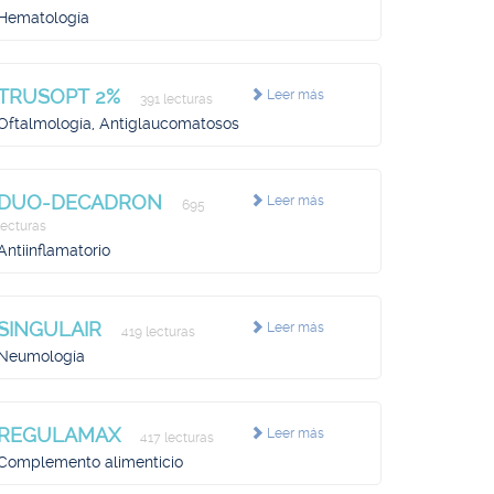
Hematología
TRUSOPT 2%
Leer más
391 lecturas
Oftalmología, Antiglaucomatosos
DUO-DECADRON
Leer más
695
lecturas
Antiinflamatorio
SINGULAIR
Leer más
419 lecturas
Neumología
REGULAMAX
Leer más
417 lecturas
Complemento alimenticio