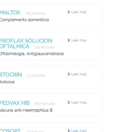
MALTOX
Leer más
765 lecturas
Complemento alimenticio
PROFLAX SOLUCION
Leer más
OFTALMICA
729 lecturas
Oftalmología, Antiglaucomatosos
STOCRIN
Leer más
73 lecturas
Antiviral
PEDVAX HIB
Leer más
857 lecturas
Vacuna anti-Haemophilus B
COSOPT
Leer más