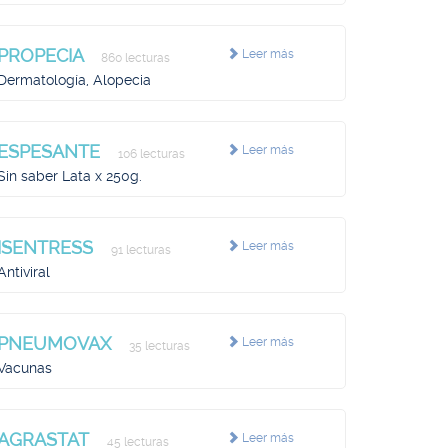
PROPECIA
Leer más
860 lecturas
Dermatología, Alopecia
ESPESANTE
Leer más
106 lecturas
Sin saber Lata x 250g.
ISENTRESS
Leer más
91 lecturas
Antiviral
PNEUMOVAX
Leer más
35 lecturas
Vacunas
AGRASTAT
Leer más
45 lecturas