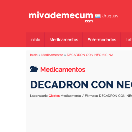
Uruguay
Inicio
Medicamentos
Enfermedades
Lab
Inicio
»
Medicamentos
»
DECADRON CON NEOMICINA
Medicamentos
DECADRON CON NE
Laboratorio
Cibeles
Medicamento / Fármaco DECADRON CON NE