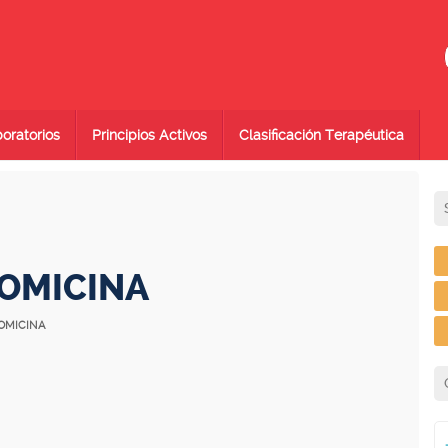
oratorios
Principios Activos
Clasificación Terapéutica
OMICINA
OMICINA