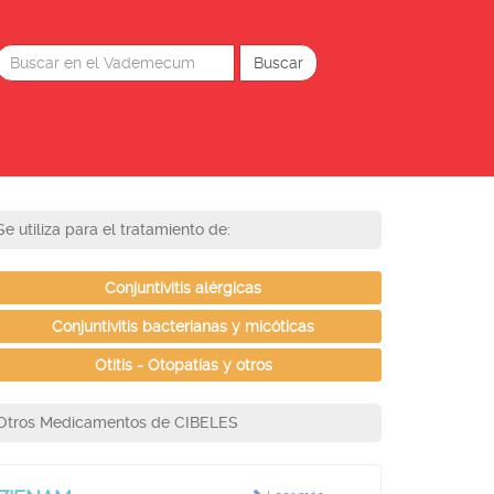
Se utiliza para el tratamiento de:
Conjuntivitis alérgicas
Conjuntivitis bacterianas y micóticas
Otitis - Otopatías y otros
Otros Medicamentos de CIBELES