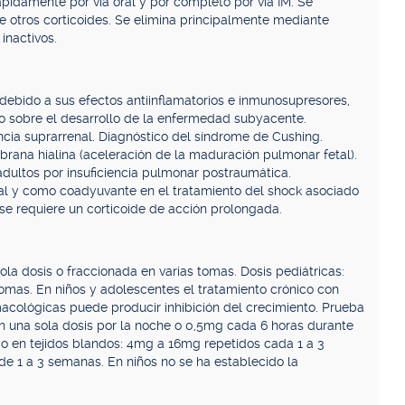
pidamente por vía oral y por completo por vía IM. Se
 otros corticoides. Se elimina principalmente mediante
inactivos.
 debido a sus efectos antiinflamatorios e inmunosupresores,
to sobre el desarrollo de la enfermedad subyacente.
encia suprarrenal. Diagnóstico del síndrome de Cushing.
rana hialina (aceleración de la maduración pulmonar fetal).
adultos por insuficiencia pulmonar postraumática.
cal y como coadyuvante en el tratamiento del shock asociado
se requiere un corticoide de acción prolongada.
la dosis o fraccionada en varias tomas. Dosis pediátricas:
mas. En niños y adolescentes el tratamiento crónico con
acológicas puede producir inhibición del crecimiento. Prueba
n una sola dosis por la noche o 0,5mg cada 6 horas durante
ar o en tejidos blandos: 4mg a 16mg repetidos cada 1 a 3
e 1 a 3 semanas. En niños no se ha establecido la