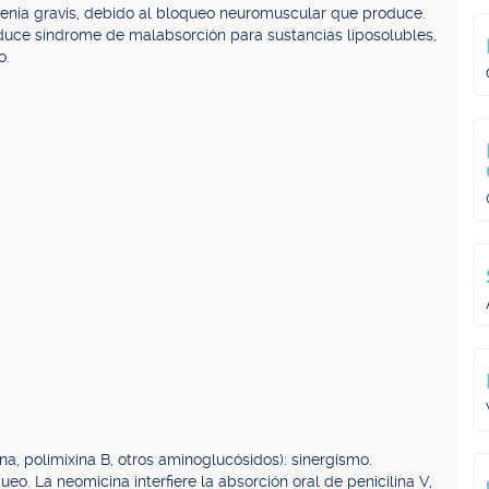
enia gravis, debido al bloqueo neuromuscular que produce.
oduce síndrome de malabsorción para sustancias liposolubles,
o.
na, polimixina B, otros aminoglucósidos): sinergismo.
o. La neomicina interfiere la absorción oral de penicilina V,