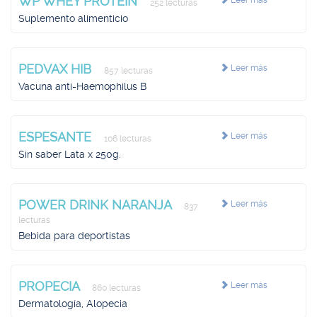
WP WHEY PROTEIN
Leer más
252 lecturas
Suplemento alimenticio
PEDVAX HIB
Leer más
857 lecturas
Vacuna anti-Haemophilus B
ESPESANTE
Leer más
106 lecturas
Sin saber Lata x 250g.
POWER DRINK NARANJA
Leer más
837
lecturas
Bebida para deportistas
PROPECIA
Leer más
860 lecturas
Dermatología, Alopecia