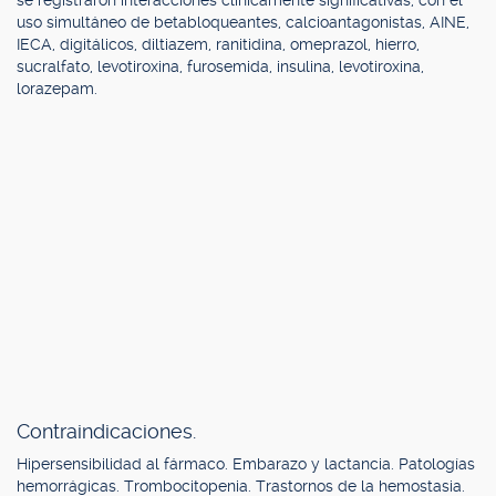
se registraron interacciones clínicamente significativas, con el
uso simultáneo de betabloqueantes, calcioantagonistas, AINE,
IECA, digitálicos, diltiazem, ranitidina, omeprazol, hierro,
sucralfato, levotiroxina, furosemida, insulina, levotiroxina,
lorazepam.
Contraindicaciones.
Hipersensibilidad al fármaco. Embarazo y lactancia. Patologías
hemorrágicas. Trombocitopenia. Trastornos de la hemostasia.