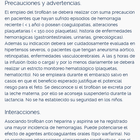
Precauciones y advertencias.
El empleo del tirofibán se deberá realizar con suma precaución
en pacientes que hayan sufrido episodios de hemorragia
reciente ( < 1 año) o posean coagulopatías, alteraciones
plaquetarias ( < 150.000 plaquetas), historia de enfermedades
hemorrágicas (gastrointestinales, urinarias, ginecológicas).
Además su indicación deberá ser cuidadosamente evaluada en
hipertensos severos, o pacientes que tengan aneurisma aórtico,
retinopatías, enfermedades vasculocerebrales. A las 5 horas de
la infusión (bolo o carga) y por lo menos diariamente se deberá
realizar un estricto monitoreo hematológico (plaquetas,
hematócrito). No se empleará durante el embarazo salvo en
casos en que el beneficio esperado justifique el potencial
riesgo para el feto. Se desconoce si el tirofibán se excreta por
la leche materna, por ello se aconseja suspenderlo durante la
lactancia. No se ha establecido su seguridad en los niños.
Interacciones.
Asociando tirofibán con heparina y aspirina se ha registrado
una mayor incidencia de hemorragias. Puede potenciarse el
efecto de agentes anticoagulantes orales (tipo warfarina). No