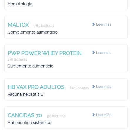
Hematología
MALTOX
Leer más
765 lecturas
Complemento alimenticio
PWP POWER WHEY PROTEIN
Leer más
138 lecturas
Suplemento alimenticio
HB VAX PRO ADULTOS
Leer más
612 lecturas
Vacuna hepatitis B
CANCIDAS 70
Leer más
56 lecturas
Antimicótico sistémico