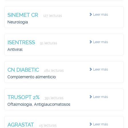
SINEMET CR
Leer más
127 lecturas
Neurología
ISENTRESS
Leer más
91 lecturas
Antiviral
CN DIABETIC
Leer más
484 lecturas
Complemento alimenticio
TRUSOPT 2%
Leer más
391 lecturas
Oftalmología, Antiglaucomatosos
AGRASTAT
Leer más
45 lecturas