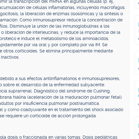
ir la transcripción del mRNA en algunas células (p. ej.,
la acumulación de células inflamatorias, incluyendo macrófagos
gocitosis, la liberación de enzimas lisosómicas y la síntesis o
nflamación. Como inmunosupresor reduce la concentración de
filos. Disminuye la unión de las inmunoglobulinas a los
s o liberación de interleucinas, y reduce la importancia de la
proteico e induce el metabolismo de los aminoácidos.
pidamente por vía oral y por completo por vía IM. Se
 otros corticoides. Se elimina principalmente mediante
inactivos.
 debido a sus efectos antiinflamatorios e inmunosupresores,
to sobre el desarrollo de la enfermedad subyacente.
encia suprarrenal. Diagnóstico del síndrome de Cushing.
rana hialina (aceleración de la maduración pulmonar fetal).
adultos por insuficiencia pulmonar postraumática.
cal y como coadyuvante en el tratamiento del shock asociado
se requiere un corticoide de acción prolongada.
la dosis o fraccionada en varias tomas. Dosis pediátricas: