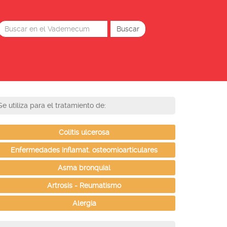
Se utiliza para el tratamiento de:
Colitis ulcerosa
Enfermedades inflamat. osteomioarticulares
Asma bronquial
Artrosis - Reumatismo
Alergia