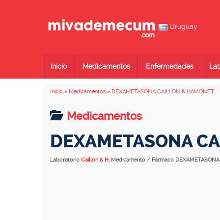
Uruguay
Inicio
Medicamentos
Enfermedades
Lab
Inicio
»
Medicamentos
»
DEXAMETASONA CAILLON & HAMONET
Medicamentos
DEXAMETASONA CA
Laboratorio
Caillon & H.
Medicamento / Fármaco DEXAMETASON