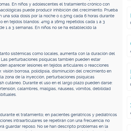
mas. En niños y adolescentes el tratamiento crónico con
acológicas puede producir inhibición del crecimiento. Prueba
n una sola dosis por la noche o 0,5mg cada 6 horas durante
ar o en tejidos blandos: 4mg a 16mg repetidos cada 1 a 3
e 1 a 3 semanas. En niños no se ha establecido la
tanto sistémicas como locales, aumenta con la duración del
n. Las perturbaciones psíquicas también pueden estar
den aparecer lesiones en tejidos articulares o reacciones
 visión borrosa, polidipsia, disminución del crecimiento en
la zona de la inyección, perturbaciones psíquicas
, rash cutáneo. Durante el uso en el largo plazo pueden darse:
tensión, calambres, mialgias, náuseas, vómitos, debilidad
bituales.
urante el tratamiento; en pacientes geriátricos y pediátricos
iones intraarticulares se repetirán con una frecuencia no
rá guardar reposo. No se han descripto problemas en la