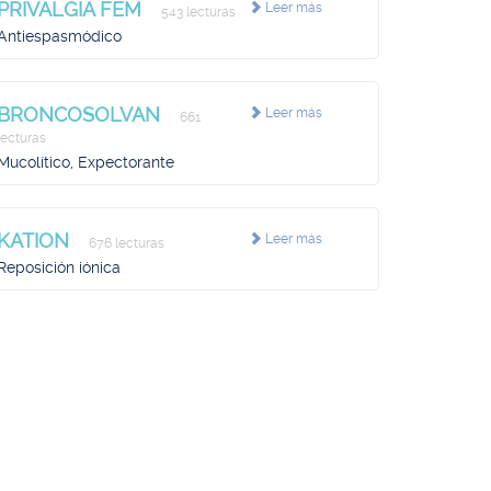
PRIVALGIA FEM
Leer más
543 lecturas
Antiespasmódico
BRONCOSOLVAN
Leer más
661
lecturas
Mucolítico, Expectorante
KATION
Leer más
676 lecturas
Reposición iónica