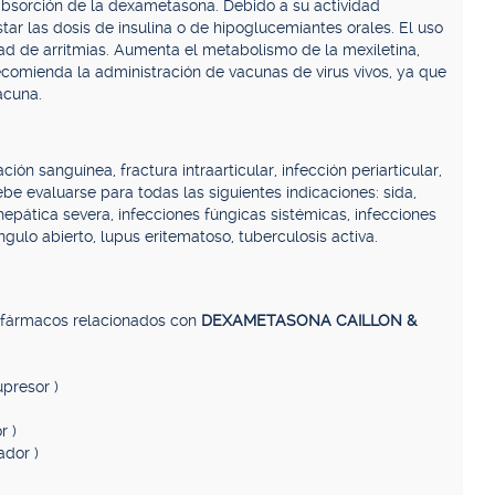
 absorción de la dexametasona. Debido a su actividad
tar las dosis de insulina o de hipoglucemiantes orales. El uso
dad de arritmias. Aumenta el metabolismo de la mexiletina,
comienda la administración de vacunas de virus vivos, ya que
acuna.
ción sanguínea, fractura intraarticular, infección periarticular,
ebe evaluarse para todas las siguientes indicaciones: sida,
 hepática severa, infecciones fúngicas sistémicas, infecciones
gulo abierto, lupus eritematoso, tuberculosis activa.
, fármacos relacionados con
DEXAMETASONA CAILLON &
presor )
r )
ador )