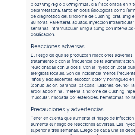
0,0233mg/kg o 0,67mg/m2al día fraccionada en 3 to
dexametasona, tanto en dosis fisiológicas como farm
de diagnóstico del síndrome de Cushing: oral: 1mg e
48 horas. Parenteral: adultos: inyección intraarticul
semanas, intramuscular: 8mg a 16mg con intervalos d
dosificación.
Reacciones adversas.
El riesgo de que se produzcan reacciones adversas, 
tratamiento o con la frecuencia de la administració
relacionadas con la dosis. Con la inyección local pue
alérgicas locales. Son de incidencia menos frecuente:
niños y adolescentes, escozor, dolor y hormigueo en 
(obnubilación, paranoia, psicosis, ilusiones, delirio)
ardor abdominal, melena, síndrome de Cushing, hiper
muscular, miopatía por esteroides, hematomas no ha
Precauciones y advertencias.
Tener en cuenta que aumenta el riesgo de infección d
aumenta el riesgo de reacciones adversas. Las inyecc
superior a tres semanas. Luego de cada una se debe