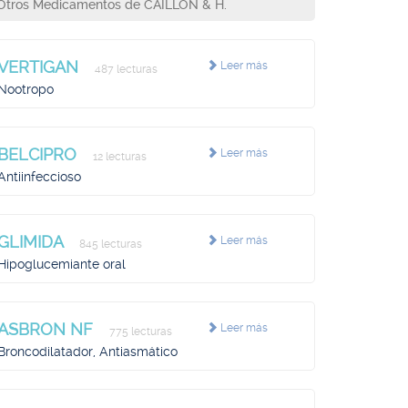
Otros Medicamentos de CAILLON & H.
VERTIGAN
Leer más
487 lecturas
Nootropo
BELCIPRO
Leer más
12 lecturas
Antiinfeccioso
GLIMIDA
Leer más
845 lecturas
Hipoglucemiante oral
ASBRON NF
Leer más
775 lecturas
Broncodilatador, Antiasmático