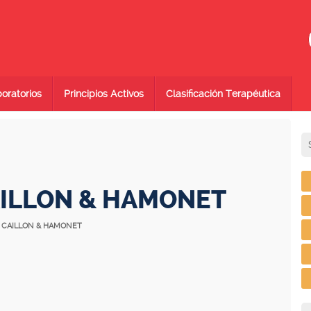
oratorios
Principios Activos
Clasificación Terapéutica
ILLON & HAMONET
A CAILLON & HAMONET