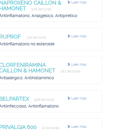
NAPROXENO CAILLON &
Leer más
HAMONET
506 lecturas
Antiinflamatorio, Analgésico, Antipirético
RUPROF
Leer más
730 lecturas
Antiinflamatorio no esteroide
CLORFENIRAMINA
Leer más
CAILLON & HAMONET
267 lecturas
Antialérgico, Antihistamínico
BELPARTEX
Leer más
926 lecturas
Antiinfeccioso, Antiinflamatorio
PRIVALGIA 600
Leer más
10 lecturas