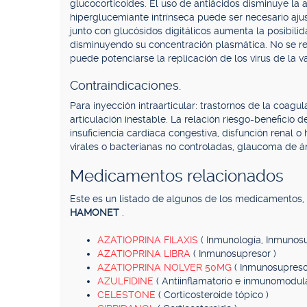
glucocorticoides. El uso de antiácidos disminuye la
hiperglucemiante intrínseca puede ser necesario ajus
junto con glucósidos digitálicos aumenta la posibili
disminuyendo su concentración plasmática. No se re
puede potenciarse la replicación de los virus de la v
Contraindicaciones.
Para inyección intraarticular: trastornos de la coagula
articulación inestable. La relación riesgo-beneficio d
insuficiencia cardíaca congestiva, disfunción renal o
virales o bacterianas no controladas, glaucoma de án
Medicamentos relacionados
Este es un listado de algunos de los medicamentos
HAMONET
.
AZATIOPRINA FILAXIS
( Inmunología, Inmunosu
AZATIOPRINA LIBRA
( Inmunosupresor )
AZATIOPRINA NOLVER 50MG
( Inmunosupreso
AZULFIDINE
( Antiinflamatorio e inmunomodul
CELESTONE
( Corticosteroide tópico )