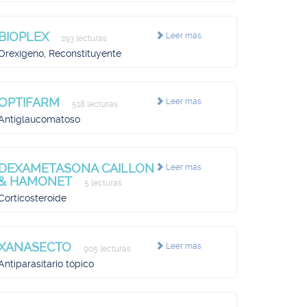
BIOPLEX
Leer más
293 lecturas
Orexígeno, Reconstituyente
OPTIFARM
Leer más
518 lecturas
Antiglaucomatoso
DEXAMETASONA CAILLON
Leer más
& HAMONET
5 lecturas
Corticosteroide
XANASECTO
Leer más
905 lecturas
Antiparasitario tópico