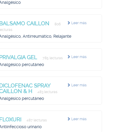
Analgésico
BALSAMO CAILLON
Leer más
806
lecturas
Analgésico, Antirreumático, Relajante
PRIVALGIA GEL
Leer más
785 lecturas
Analgésico percutáneo
DICLOFENAC SPRAY
Leer más
CAILLON & H
483 lecturas
Analgésico percutáneo
FLOXURI
Leer más
487 lecturas
Antiinfeccioso urinario