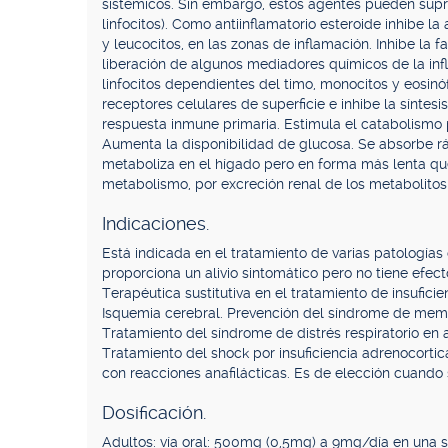
sistémicos. Sin embargo, estos agentes pueden suprim
linfocitos). Como antiinflamatorio esteroide inhibe 
y leucocitos, en las zonas de inflamación. Inhibe la fa
liberación de algunos mediadores químicos de la i
linfocitos dependientes del timo, monocitos y eosinó
receptores celulares de superficie e inhibe la síntesi
respuesta inmune primaria. Estimula el catabolismo 
Aumenta la disponibilidad de glucosa. Se absorbe rá
metaboliza en el hígado pero en forma más lenta que
metabolismo, por excreción renal de los metabolitos 
Indicaciones.
Está indicada en el tratamiento de varias patologías
proporciona un alivio sintomático pero no tiene efec
Terapéutica sustitutiva en el tratamiento de insufici
Isquemia cerebral. Prevención del síndrome de memb
Tratamiento del síndrome de distrés respiratorio en 
Tratamiento del shock por insuficiencia adrenocorti
con reacciones anafilácticas. Es de elección cuando 
Dosificación.
Adultos: vía oral: 500mg (0,5mg) a 9mg/día en una so