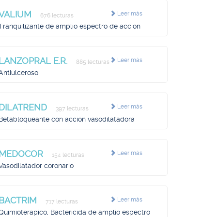
VALIUM
Leer más
676 lecturas
Tranquilizante de amplio espectro de acción
LANZOPRAL E.R.
Leer más
885 lecturas
Antiulceroso
DILATREND
Leer más
397 lecturas
Betabloqueante con acción vasodilatadora
MEDOCOR
Leer más
154 lecturas
Vasodilatador coronario
BACTRIM
Leer más
717 lecturas
Quimioterápico, Bactericida de amplio espectro