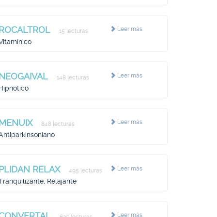
ROCALTROL
Leer más
15 lecturas
Vitamínico
NEOGAIVAL
Leer más
148 lecturas
Hipnótico
MENUIX
Leer más
848 lecturas
Antiparkinsoniano
PLIDAN RELAX
Leer más
495 lecturas
Tranquilizante, Relajante
CONVERTAL
Leer más