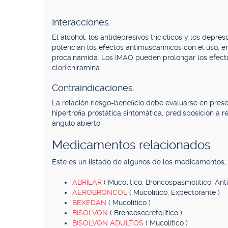
Interacciones.
El alcohol, los antidepresivos tricíclicos y los dep
potencian los efectos antimuscarínicos con el uso, en
procainamida. Los IMAO pueden prolongar los efect
clorfeniramina.
Contraindicaciones.
La relación riesgo-beneficio debe evaluarse en pres
hipertrofia prostática sintomática, predisposición a
ángulo abierto.
Medicamentos relacionados
Este es un listado de algunos de los medicamentos
ABRILAR
( Mucolítico, Broncospasmolítico, Anti
AEROBRONCOL
( Mucolítico, Expectorante )
BEXEDAN
( Mucolítico )
BISOLVON
( Broncosecretolítico )
BISOLVON ADULTOS
( Mucolítico )