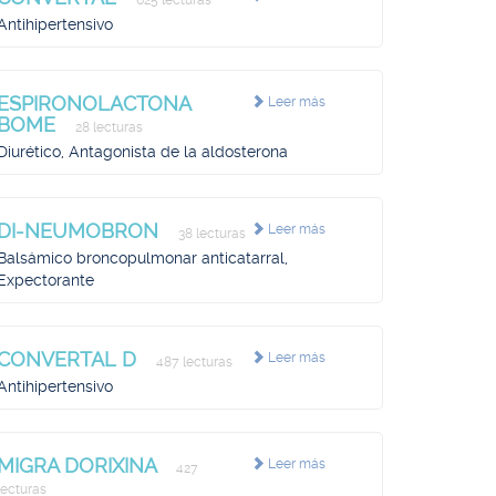
625 lecturas
Antihipertensivo
ESPIRONOLACTONA
Leer más
BOME
28 lecturas
Diurético, Antagonista de la aldosterona
DI-NEUMOBRON
Leer más
38 lecturas
Balsámico broncopulmonar anticatarral,
Expectorante
CONVERTAL D
Leer más
487 lecturas
Antihipertensivo
MIGRA DORIXINA
Leer más
427
lecturas