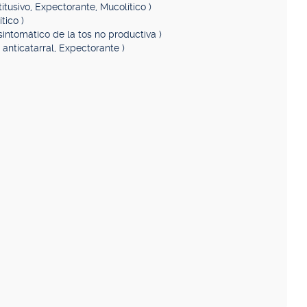
titusivo, Expectorante, Mucolítico )
tico )
 sintomático de la tos no productiva )
nticatarral, Expectorante )