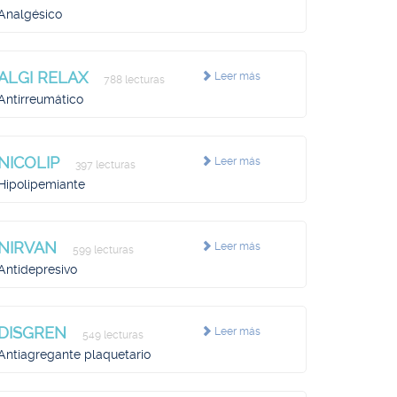
Analgésico
ALGI RELAX
Leer más
788 lecturas
Antirreumático
NICOLIP
Leer más
397 lecturas
Hipolipemiante
NIRVAN
Leer más
599 lecturas
Antidepresivo
DISGREN
Leer más
549 lecturas
Antiagregante plaquetario