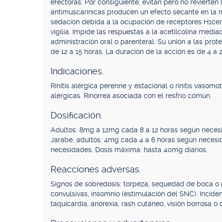
efectoras. Por consiguiente, evitan pero no revierte
antimuscarínicas producen un efecto secante en la 
sedación debida a la ocupación de receptores H1cere
vigilia. Impide las respuestas a la acetilcolina medi
administración oral o parenteral. Su unión a las pro
de 12 a 15 horas. La duración de la acción es de 4 a 2
Indicaciones.
Rinitis alérgica perenne y estacional o rinitis vasomo
alérgicas. Rinorrea asociada con el resfrío común.
Dosificación.
Adultos: 8mg a 12mg cada 8 a 12 horas según neces
Jarabe, adultos: 4mg cada 4 a 6 horas según neces
necesidades. Dosis máxima: hasta 40mg diarios.
Reacciones adversas.
Signos de sobredosis: torpeza, sequedad de boca o nar
convulsivas, insomnio (estimulación del SNC). Incide
taquicardia, anorexia, rash cutáneo, visión borrosa o 