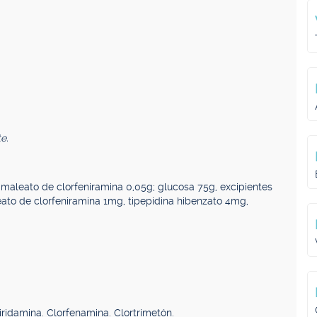
e.
aleato de clorfeniramina 0,05g; glucosa 75g, excipientes
eato de clorfeniramina 1mg, tipepidina hibenzato 4mg,
iridamina. Clorfenamina. Clortrimetón.