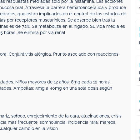
n las respuestas mediadas sólo por la histamina. Las acciones
mucosa oral. Atraviesa la barrera hematoencefálica y produce
brales, que están implicados en el control de los estados de
adas por receptores muscarínicos. Se absorbe bien tras la
teínas es de 72%. Se metaboliza en el hígado. Su vida media es
5 horas. Se elimina por vía renal.
tora. Conjuntivitis alérgica. Prurito asociado con reacciones
idades. Niños mayores de 12 años: 8mg cada 12 horas.
idades. Ampollas: 5mg a 40mg en una sola dosis según
iz, sofoco, enrojecimiento de la cara, alucinaciones, crisis
ncia más frecuente: somnolencia. Incidencia rara: mareos,
cualquier cambio en la visión.