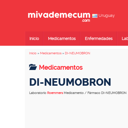
Uruguay
Inicio
Medicamentos
Enfermedades
Lab
Inicio
»
Medicamentos
»
DI-NEUMOBRON
Medicamentos
DI-NEUMOBRON
Laboratorio
Roemmers
Medicamento / Fármaco DI-NEUMOBRON