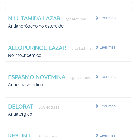
NILUTAMIDA LAZAR
Leer más
333 lecturas
Antiandrógeno no esteroide
ALLOPURINOL LAZAR
Leer más
750 lecturas
Normouricémico
ESPASMO NOVEMINA
Leer más
259 lecturas
Antiespasmódico
DELORAT
Leer más
863 lecturas
Antialérgico
RESTINIL
Leer más
265 lecturas