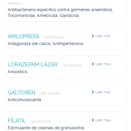
lecturas
Antibacteriano específico contra gérmenes anaerobios,
Tricomonicida, Amebicida, Giardicida
AMLOPRESS
Leer más
448 lecturas
Antagonista del calcio, Antihipertensivo
LORAZEPAM LAZAR
Leer más
333 lecturas
Ansiolítico
GALTOBEN
Leer más
860 lecturas
Anticonvulsivante
FILATIL
Leer más
532 lecturas
Estimulante de colonias de granulocitos