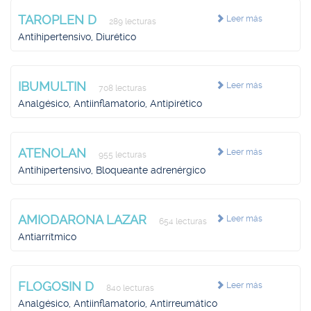
TAROPLEN D
Leer más
289 lecturas
Antihipertensivo, Diurético
IBUMULTIN
Leer más
708 lecturas
Analgésico, Antiinflamatorio, Antipirético
ATENOLAN
Leer más
955 lecturas
Antihipertensivo, Bloqueante adrenérgico
AMIODARONA LAZAR
Leer más
654 lecturas
Antiarrítmico
FLOGOSIN D
Leer más
840 lecturas
Analgésico, Antiinflamatorio, Antirreumático