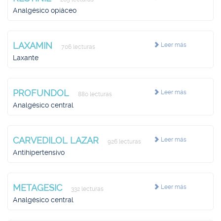
Analgésico opiáceo
LAXAMIN
Leer más
706 lecturas
Laxante
PROFUNDOL
Leer más
880 lecturas
Analgésico central
CARVEDILOL LAZAR
Leer más
926 lecturas
Antihipertensivo
METAGESIC
Leer más
332 lecturas
Analgésico central