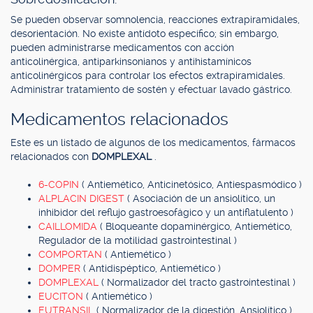
Se pueden observar somnolencia, reacciones extrapiramidales,
desorientación. No existe antídoto específico; sin embargo,
pueden administrarse medicamentos con acción
anticolinérgica, antiparkinsonianos y antihistamínicos
anticolinérgicos para controlar los efectos extrapiramidales.
Administrar tratamiento de sostén y efectuar lavado gástrico.
Medicamentos relacionados
Este es un listado de algunos de los medicamentos, fármacos
relacionados con
DOMPLEXAL
.
6-COPIN
( Antiemético, Anticinetósico, Antiespasmódico )
ALPLACIN DIGEST
( Asociación de un ansiolítico, un
inhibidor del reflujo gastroesofágico y un antiflatulento )
CAILLOMIDA
( Bloqueante dopaminérgico, Antiemético,
Regulador de la motilidad gastrointestinal )
COMPORTAN
( Antiemético )
DOMPER
( Antidispéptico, Antiemético )
DOMPLEXAL
( Normalizador del tracto gastrointestinal )
EUCITON
( Antiemético )
EUTRANSIL
( Normalizador de la digestión, Ansiolítico )