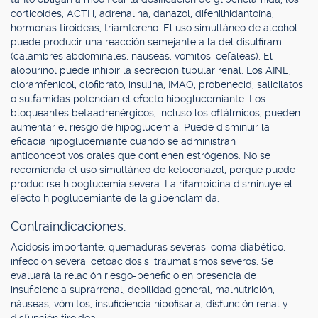
corticoides, ACTH, adrenalina, danazol, difenilhidantoína,
hormonas tiroideas, triamtereno. El uso simultáneo de alcohol
puede producir una reacción semejante a la del disulfiram
(calambres abdominales, náuseas, vómitos, cefaleas). El
alopurinol puede inhibir la secreción tubular renal. Los AINE,
cloramfenicol, clofibrato, insulina, IMAO, probenecid, salicilatos
o sulfamidas potencian el efecto hipoglucemiante. Los
bloqueantes betaadrenérgicos, incluso los oftálmicos, pueden
aumentar el riesgo de hipoglucemia. Puede disminuir la
eficacia hipoglucemiante cuando se administran
anticonceptivos orales que contienen estrógenos. No se
recomienda el uso simultáneo de ketoconazol, porque puede
producirse hipoglucemia severa. La rifampicina disminuye el
efecto hipoglucemiante de la glibenclamida.
Contraindicaciones.
Acidosis importante, quemaduras severas, coma diabético,
infección severa, cetoacidosis, traumatismos severos. Se
evaluará la relación riesgo-beneficio en presencia de
insuficiencia suprarrenal, debilidad general, malnutrición,
náuseas, vómitos, insuficiencia hipofisaria, disfunción renal y