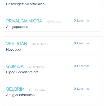
Descongestivo oftálmico
PRIVALGIA MIGRA
Leer más
396 lecturas
Antijaquecoso
VERTIGAN
Leer más
487 lecturas
Nootropo
GLIMIDA
Leer más
845 lecturas
Hipoglucemiante oral
BELBRIM
Leer más
857 lecturas
Antiglaucomatoso