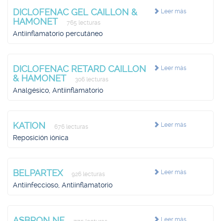
DICLOFENAC GEL CAILLON &
Leer más
HAMONET
765 lecturas
Antiinflamatorio percutáneo
DICLOFENAC RETARD CAILLON
Leer más
& HAMONET
306 lecturas
Analgésico, Antiinflamatorio
KATION
Leer más
676 lecturas
Reposición iónica
BELPARTEX
Leer más
926 lecturas
Antiinfeccioso, Antiinflamatorio
ASBRON NF
Leer más