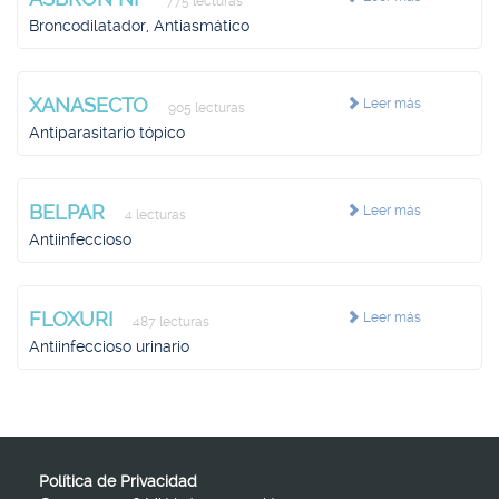
775 lecturas
Broncodilatador, Antiasmático
XANASECTO
Leer más
905 lecturas
Antiparasitario tópico
BELPAR
Leer más
4 lecturas
Antiinfeccioso
FLOXURI
Leer más
487 lecturas
Antiinfeccioso urinario
Política de Privacidad