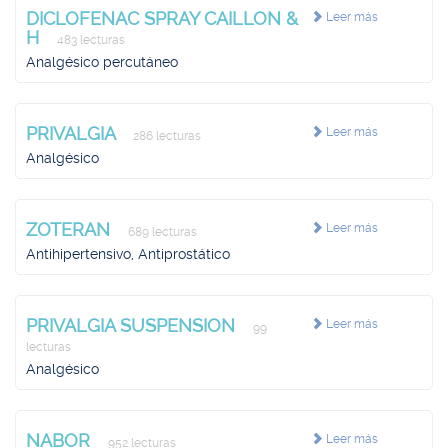
DICLOFENAC SPRAY CAILLON &
Leer más
H
483 lecturas
Analgésico percutáneo
PRIVALGIA
Leer más
286 lecturas
Analgésico
ZOTERAN
Leer más
689 lecturas
Antihipertensivo, Antiprostático
PRIVALGIA SUSPENSION
Leer más
99
lecturas
Analgésico
NABOR
Leer más
952 lecturas