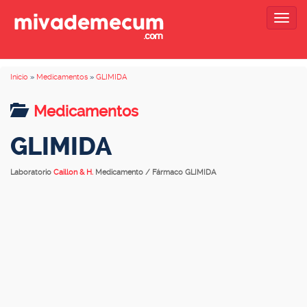
Togg
navig
Inicio
»
Medicamentos
»
GLIMIDA
Medicamentos
GLIMIDA
Laboratorio
Caillon & H.
Medicamento / Fármaco GLIMIDA