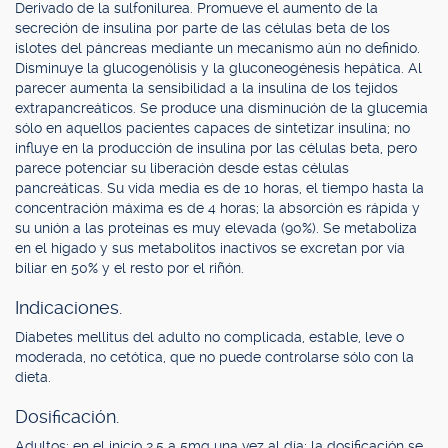
Derivado de la sulfonilurea. Promueve el aumento de la
secreción de insulina por parte de las células beta de los
islotes del páncreas mediante un mecanismo aún no definido.
Disminuye la glucogenólisis y la gluconeogénesis hepática. Al
parecer aumenta la sensibilidad a la insulina de los tejidos
extrapancreáticos. Se produce una disminución de la glucemia
sólo en aquellos pacientes capaces de sintetizar insulina; no
influye en la producción de insulina por las células beta, pero
parece potenciar su liberación desde estas células
pancreáticas. Su vida media es de 10 horas, el tiempo hasta la
concentración máxima es de 4 horas; la absorción es rápida y
su unión a las proteínas es muy elevada (90%). Se metaboliza
en el hígado y sus metabolitos inactivos se excretan por vía
biliar en 50% y el resto por el riñón.
Indicaciones.
Diabetes mellitus del adulto no complicada, estable, leve o
moderada, no cetótica, que no puede controlarse sólo con la
dieta.
Dosificación.
Adultos: en el inicio 2,5 a 5mg una vez al día; la dosificación se