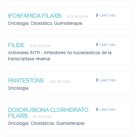
IFOSFAMIDA FILAXIS
Leer más
879 lecturas
Oncología, Citostático, Quimioterapia
FILIDE
Leer más
638 lecturas
Antivirales INTR - inhibidores no nucleosídicos de la
transcriptasa reversa
PANTESTONE
Leer más
564 lecturas
Oncología
DOXORUBICINA CLORHIDRATO
Leer más
FILAXIS
60 lecturas
Oncología, Citostáticos, Quimioterapia