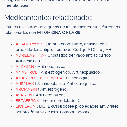
médula ósea.
Medicamentos relacionados
Este es un listado de algunos de los medicamentos, fármacos
relacionados con
MITOMICINA C FILAXIS
.
ADAGIO 22 Y 44
( Inmunomodulador, antiviral con
propiedades antiproliferativas, Código ATC: L03 AB )
ADRIBLASTINA
( Citostático derivado antraciclínico,
Adriamicina )
ALKERAN
( Antineoplásico )
ANASTROL
( Antiestrogénico, Antineoplásico )
ANASTROZOL SERVYCAL
( Oncología )
ARIMIDEX
( Antineoplásico, Antiestrogénico )
AROMASIN
( Antiestrógeno )
AVASTIN
( Antineoplásico )
BETAFERON
( Inmunomodulador )
BIOFERON
( BIOFERON®posee propiedades antivirales,
antiproliferativas e inmunomoduladoras )