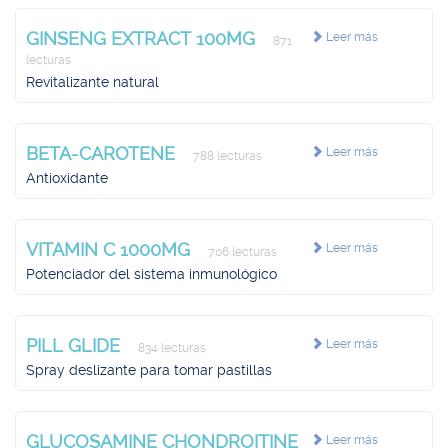
GINSENG EXTRACT 100MG
Leer más
871
lecturas
Revitalizante natural
BETA-CAROTENE
Leer más
788 lecturas
Antioxidante
VITAMIN C 1000MG
Leer más
706 lecturas
Potenciador del sistema inmunológico
PILL GLIDE
Leer más
834 lecturas
Spray deslizante para tomar pastillas
GLUCOSAMINE CHONDROITINE
Leer más