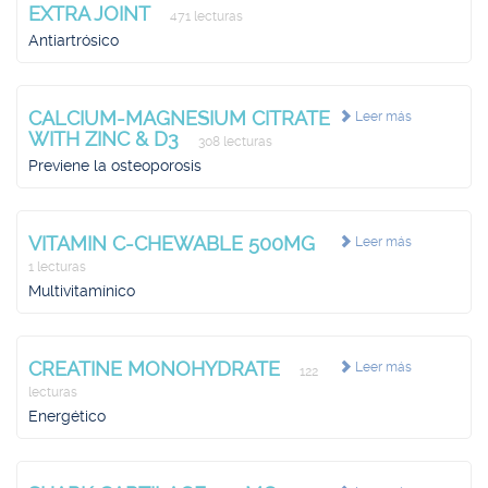
EXTRA JOINT
471 lecturas
Antiartrósico
CALCIUM-MAGNESIUM CITRATE
Leer más
WITH ZINC & D3
308 lecturas
Previene la osteoporosis
VITAMIN C-CHEWABLE 500MG
Leer más
1 lecturas
Multivitamínico
CREATINE MONOHYDRATE
Leer más
122
lecturas
Energético