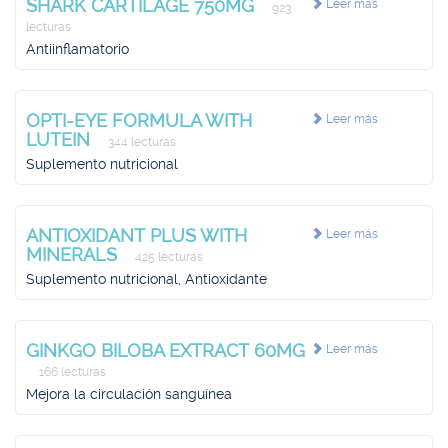
SHARK CARTILAGE 750MG
Leer más
923
lecturas
Antiinflamatorio
OPTI-EYE FORMULA WITH
Leer más
LUTEIN
344 lecturas
Suplemento nutricional
ANTIOXIDANT PLUS WITH
Leer más
MINERALS
425 lecturas
Suplemento nutricional, Antioxidante
GINKGO BILOBA EXTRACT 60MG
Leer más
166 lecturas
Mejora la circulación sanguínea