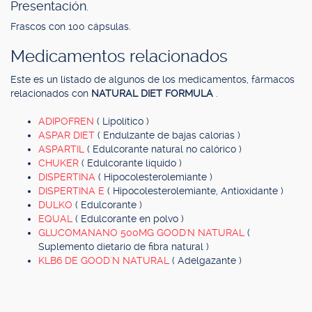
Presentación.
Frascos con 100 cápsulas.
Medicamentos relacionados
Este es un listado de algunos de los medicamentos, fármacos
relacionados con
NATURAL DIET FORMULA
.
ADIPOFREN
( Lipolítico )
ASPAR DIET
( Endulzante de bajas calorías )
ASPARTIL
( Edulcorante natural no calórico )
CHUKER
( Edulcorante líquido )
DISPERTINA
( Hipocolesterolemiante )
DISPERTINA E
( Hipocolesterolemiante, Antioxidante )
DULKO
( Edulcorante )
EQUAL
( Edulcorante en polvo )
GLUCOMANANO 500MG GOOD'N NATURAL
(
Suplemento dietario de fibra natural )
KLB6 DE GOOD`N NATURAL
( Adelgazante )