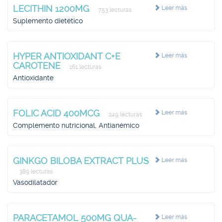
LECITHIN 1200MG
Leer más
753 lecturas
Suplemento dietético
HYPER ANTIOXIDANT C+E
Leer más
CAROTENE
161 lecturas
Antioxidante
FOLIC ACID 400MCG
Leer más
249 lecturas
Complemento nutricional, Antianémico
GINKGO BILOBA EXTRACT PLUS
Leer más
389 lecturas
Vasodilatador
PARACETAMOL 500MG QUA-
Leer más