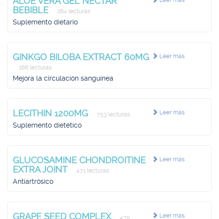
ALOE VERA GEL NECTAR
Leer más
BEBIBLE
264 lecturas
Suplemento dietario
GINKGO BILOBA EXTRACT 60MG
Leer más
166 lecturas
Mejora la circulación sanguínea
LECITHIN 1200MG
Leer más
753 lecturas
Suplemento dietético
GLUCOSAMINE CHONDROITINE
Leer más
EXTRA JOINT
471 lecturas
Antiartrósico
GRAPE SEED COMPLEX
Leer más
475