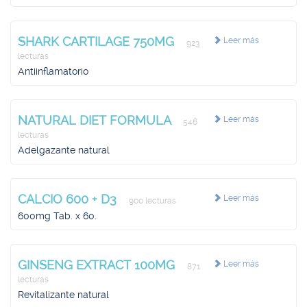
SHARK CARTILAGE 750MG
Leer más
923
lecturas
Antiinflamatorio
NATURAL DIET FORMULA
Leer más
546
lecturas
Adelgazante natural
CALCIO 600 + D3
Leer más
900 lecturas
600mg Tab. x 60.
GINSENG EXTRACT 100MG
Leer más
871
lecturas
Revitalizante natural