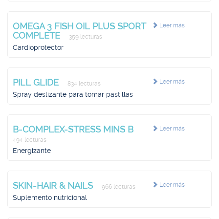
OMEGA 3 FISH OIL PLUS SPORT
Leer más
COMPLETE
359 lecturas
Cardioprotector
PILL GLIDE
Leer más
834 lecturas
Spray deslizante para tomar pastillas
B-COMPLEX-STRESS MINS B
Leer más
494 lecturas
Energizante
SKIN-HAIR & NAILS
Leer más
966 lecturas
Suplemento nutricional