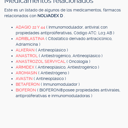
Medicamentos relacionados
Este es un listado de algunos de los medicamentos, fármacos
relacionados con
NOLVADEX D
.
ADAGIO 22 Y 44
( Inmunomodulador, antiviral con
propiedades antiproliferativas, Código ATC: L03 AB )
ADRIBLASTINA
( Citostático derivado antraciclínico,
Adriamicina )
ALKERAN
( Antineoplásico )
ANASTROL
( Antiestrogénico, Antineoplásico )
ANASTROZOL SERVYCAL
( Oncología )
ARIMIDEX
( Antineoplásico, Antiestrogénico )
AROMASIN
( Antiestrógeno )
AVASTIN
( Antineoplásico )
BETAFERON
( Inmunomodulador )
BIOFERON
( BIOFERON®posee propiedades antivirales,
antiproliferativas e inmunomoduladoras )