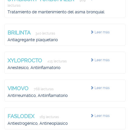
969
lecturas
Tratamiento de mantenimiento del asma bronquial
BRILINTA
Leer más
340 lecturas
Antiagregante plaquetario
XYLOPROCTO
Leer más
415 lecturas
Anestésico, Antiinflamatorio
VIMOVO
Leer más
768 lecturas
Antirreumático, Antiinflamatorio
FASLODEX
Leer más
169 lecturas
Antiestrogénico, Antineoplásico