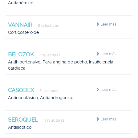
Antianémico
VANNAIR
Leer más
872 lecturas
Corticosteroide
BELOZOK
Leer más
402 lecturas
Antihipertensivo, Para angina de pecho, insuficiencia
cardíaca
CASODEX
Leer más
82 lecturas
Antineoplásico, Antiandrogénico
SEROQUEL
Leer más
933 lecturas
Antisicótico