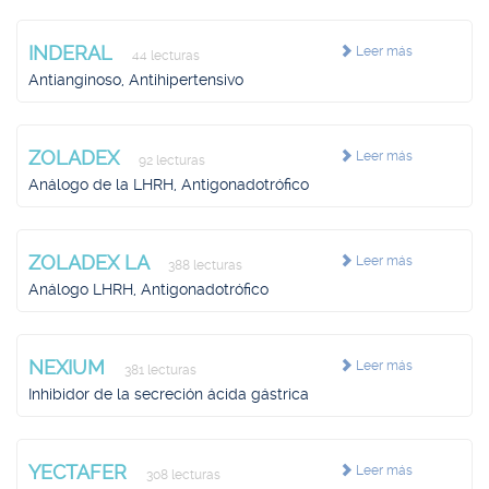
INDERAL
Leer más
44 lecturas
Antianginoso, Antihipertensivo
ZOLADEX
Leer más
92 lecturas
Análogo de la LHRH, Antigonadotrófico
ZOLADEX LA
Leer más
388 lecturas
Análogo LHRH, Antigonadotrófico
NEXIUM
Leer más
381 lecturas
Inhibidor de la secreción ácida gástrica
YECTAFER
Leer más
308 lecturas