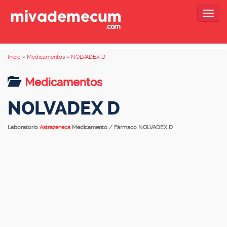
Togg
navig
Inicio
»
Medicamentos
»
NOLVADEX D
Medicamentos
NOLVADEX D
Laboratorio
Astrazeneca
Medicamento / Fármaco NOLVADEX D