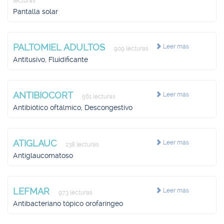
lecturas
Pantalla solar
PALTOMIEL ADULTOS
Leer más
909 lecturas
Antitusivo, Fluidificante
ANTIBIOCORT
Leer más
561 lecturas
Antibiótico oftálmico, Descongestivo
ATIGLAUC
Leer más
238 lecturas
Antiglaucomatoso
LEFMAR
Leer más
973 lecturas
Antibacteriano tópico orofaríngeo