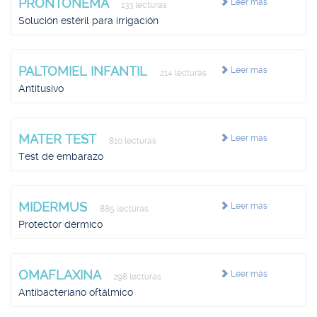
PRONTONEMA
Leer más
133 lecturas
Solución estéril para irrigación
PALTOMIEL INFANTIL
Leer más
214 lecturas
Antitusivo
MATER TEST
Leer más
810 lecturas
Test de embarazo
MIDERMUS
Leer más
885 lecturas
Protector dérmico
OMAFLAXINA
Leer más
298 lecturas
Antibacteriano oftálmico