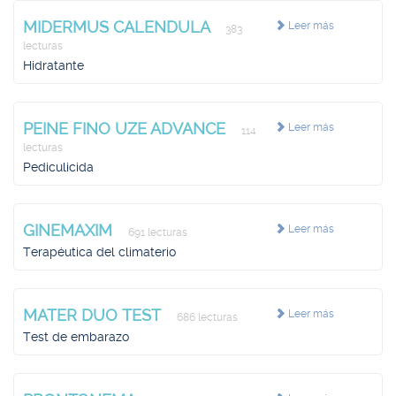
MIDERMUS CALENDULA
Leer más
383
lecturas
Hidratante
PEINE FINO UZE ADVANCE
Leer más
114
lecturas
Pediculicida
GINEMAXIM
Leer más
691 lecturas
Terapéutica del climaterio
MATER DUO TEST
Leer más
686 lecturas
Test de embarazo