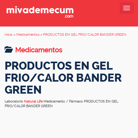
Togg
navig
Inicio
»
Medicamentos
»
PRODUCTOS EN GEL FRIO/CALOR BANDER GREEN
Medicamentos
PRODUCTOS EN GEL
FRIO/CALOR BANDER
GREEN
Laboratorio
Natural Life
Medicamento / Fármaco PRODUCTOS EN GEL
FRIO/CALOR BANDER GREEN