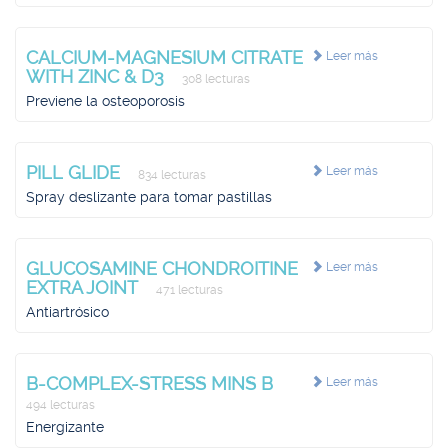
CALCIUM-MAGNESIUM CITRATE
Leer más
WITH ZINC & D3
308 lecturas
Previene la osteoporosis
PILL GLIDE
Leer más
834 lecturas
Spray deslizante para tomar pastillas
GLUCOSAMINE CHONDROITINE
Leer más
EXTRA JOINT
471 lecturas
Antiartrósico
B-COMPLEX-STRESS MINS B
Leer más
494 lecturas
Energizante