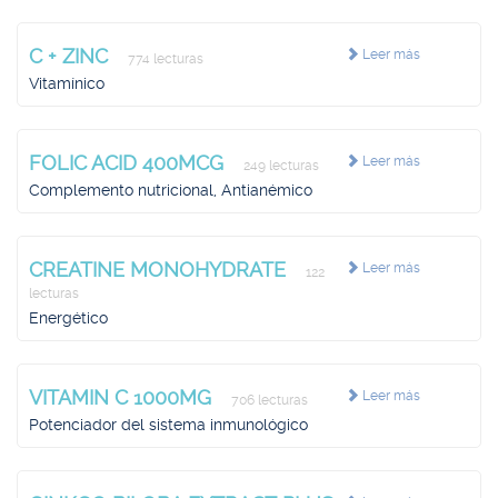
C + ZINC
Leer más
774 lecturas
Vitamínico
FOLIC ACID 400MCG
Leer más
249 lecturas
Complemento nutricional, Antianémico
CREATINE MONOHYDRATE
Leer más
122
lecturas
Energético
VITAMIN C 1000MG
Leer más
706 lecturas
Potenciador del sistema inmunológico