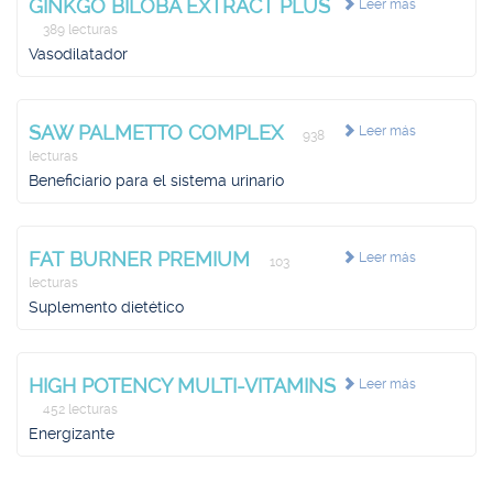
GINKGO BILOBA EXTRACT PLUS
Leer más
389 lecturas
Vasodilatador
SAW PALMETTO COMPLEX
Leer más
938
lecturas
Beneficiario para el sistema urinario
FAT BURNER PREMIUM
Leer más
103
lecturas
Suplemento dietético
HIGH POTENCY MULTI-VITAMINS
Leer más
452 lecturas
Energizante