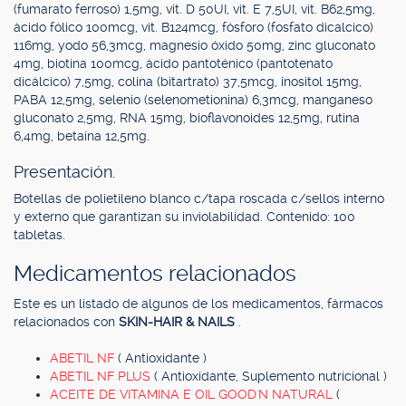
(fumarato ferroso) 1,5mg, vit. D 50UI, vit. E 7,5UI, vit. B62,5mg,
ácido fólico 100mcg, vit. B124mcg, fósforo (fosfato dicalcico)
116mg, yodo 56,3mcg, magnesio óxido 50mg, zinc gluconato
4mg, biotina 100mcg, ácido pantoténico (pantotenato
dicálcico) 7,5mg, colina (bitartrato) 37,5mcg, inositol 15mg,
PABA 12,5mg, selenio (selenometionina) 6,3mcg, manganeso
gluconato 2,5mg, RNA 15mg, bioflavonoides 12,5mg, rutina
6,4mg, betaína 12,5mg.
Presentación.
Botellas de polietileno blanco c/tapa roscada c/sellos interno
y externo que garantizan su inviolabilidad. Contenido: 100
tabletas.
Medicamentos relacionados
Este es un listado de algunos de los medicamentos, fármacos
relacionados con
SKIN-HAIR & NAILS
.
ABETIL NF
( Antioxidante )
ABETIL NF PLUS
( Antioxidante, Suplemento nutricional )
ACEITE DE VITAMINA E OIL GOOD'N NATURAL
(