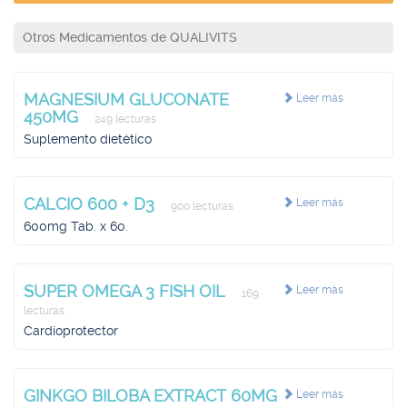
Otros Medicamentos de QUALIVITS
MAGNESIUM GLUCONATE
Leer más
450MG
249 lecturas
Suplemento dietético
CALCIO 600 + D3
Leer más
900 lecturas
600mg Tab. x 60.
SUPER OMEGA 3 FISH OIL
Leer más
169
lecturas
Cardioprotector
GINKGO BILOBA EXTRACT 60MG
Leer más