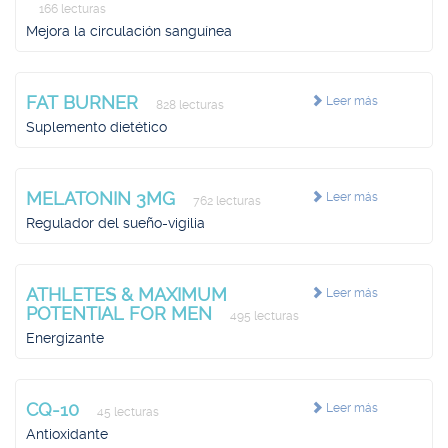
166 lecturas
Mejora la circulación sanguínea
FAT BURNER
Leer más
828 lecturas
Suplemento dietético
MELATONIN 3MG
Leer más
762 lecturas
Regulador del sueño-vigilia
ATHLETES & MAXIMUM
Leer más
POTENTIAL FOR MEN
495 lecturas
Energizante
CQ-10
Leer más
45 lecturas
Antioxidante