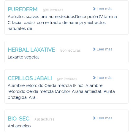
PUREDERM
Leer más
986 lecturas
Apósitos suaves pre-humedecidosDescripción.(Vitamina
C facial pads): con extracto de naranja y extractos
naturales de...
HERBAL LAXATIVE
Leer más
869 lecturas
Laxante vegetal
CEPILLOS JABALI
Leer más
502 lecturas
Alambre retorcido Cerda mezcla (Fino). Alambre
retorcido Cerda mezcla (Ancho). Araña antiestát. Punta
protegida. Ara...
BIO-SEC
Leer más
515 lecturas
Antiacneico