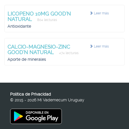
LICOPENO 10MG GOOD'N
Leer más
NATURAL
804 lecturas
Antioxidante
CALCIO-MAGNESIO-ZINC
Leer más
GOOD'N NATURAL
474 lecturas
Aporte de minerales
Política de Privacidad
© 2015 - 2026 Mi Vademecum Uruguay