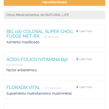
Hipovitaminosis
Otros Medicamentos de NATURAL LIFE
BIG 100 COLOSAL SUPER CHOC.
Leer más
FUDGE MET-RX
56 lecturas
Alimento modificado
ACIDO FOLICO (VITAMINA B9)
Leer más
450 lecturas
Factor antianémico
FLORADIX VITAL
Leer más
177 lecturas
Suplemento multivitamínico multimineral