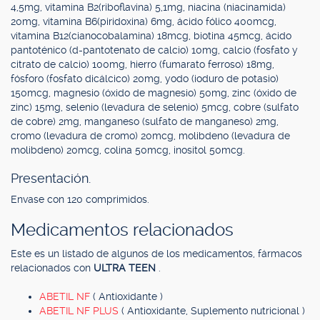
4,5mg, vitamina B2(riboflavina) 5,1mg, niacina (niacinamida)
20mg, vitamina B6(piridoxina) 6mg, ácido fólico 400mcg,
vitamina B12(cianocobalamina) 18mcg, biotina 45mcg, ácido
pantoténico (d-pantotenato de calcio) 10mg, calcio (fosfato y
citrato de calcio) 100mg, hierro (fumarato ferroso) 18mg,
fósforo (fosfato dicálcico) 20mg, yodo (ioduro de potasio)
150mcg, magnesio (óxido de magnesio) 50mg, zinc (óxido de
zinc) 15mg, selenio (levadura de selenio) 5mcg, cobre (sulfato
de cobre) 2mg, manganeso (sulfato de manganeso) 2mg,
cromo (levadura de cromo) 20mcg, molibdeno (levadura de
molibdeno) 20mcg, colina 50mcg, inositol 50mcg.
Presentación.
Envase con 120 comprimidos.
Medicamentos relacionados
Este es un listado de algunos de los medicamentos, fármacos
relacionados con
ULTRA TEEN
.
ABETIL NF
( Antioxidante )
ABETIL NF PLUS
( Antioxidante, Suplemento nutricional )