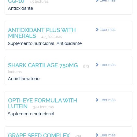
CQ-10
Leer más
45 lecturas
Antioxidante
ANTIOXIDANT PLUS WITH
Leer más
MINERALS
425 lecturas
Suplemento nutricional, Antioxidante
SHARK CARTILAGE 750MG
Leer más
923
lecturas
Antiinflamatorio
OPTI-EYE FORMULA WITH
Leer más
LUTEIN
344 lecturas
Suplemento nutricional
GRAPE SEED COMPLEX
Leer más
475