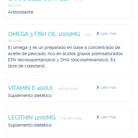
lecturas
Antioxidante
OMEGA 3 FISH OIL 1000MG
Leer más
143
lecturas
El omega-3 es un preparado en base a concentrado de
aceite de pescado, rico en ácidos grasos poliinsaturados
EPA (eicosopentanoico) y DHA (docosahexanoico), Es
libre de colesterol
VITAMIN E 400UI
Leer más
416 lecturas
Suplemento dietético
LECITHIN 1200MG
Leer más
753 lecturas
Suplemento dietético