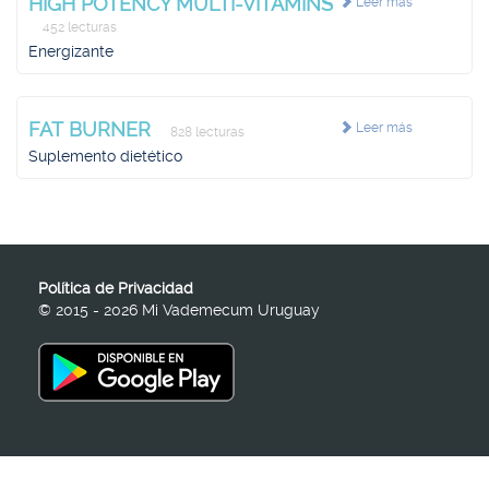
HIGH POTENCY MULTI-VITAMINS
Leer más
452 lecturas
Energizante
FAT BURNER
Leer más
828 lecturas
Suplemento dietético
Política de Privacidad
© 2015 - 2026 Mi Vademecum Uruguay