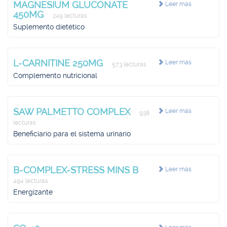
MAGNESIUM GLUCONATE
Leer más
450MG
249 lecturas
Suplemento dietético
L-CARNITINE 250MG
Leer más
573 lecturas
Complemento nutricional
SAW PALMETTO COMPLEX
Leer más
938
lecturas
Beneficiario para el sistema urinario
B-COMPLEX-STRESS MINS B
Leer más
494 lecturas
Energizante