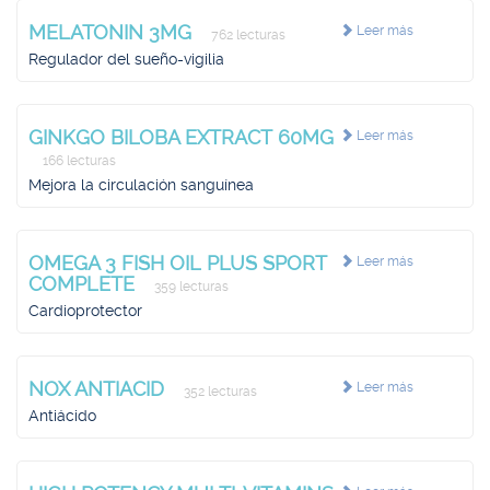
MELATONIN 3MG
Leer más
762 lecturas
Regulador del sueño-vigilia
GINKGO BILOBA EXTRACT 60MG
Leer más
166 lecturas
Mejora la circulación sanguínea
OMEGA 3 FISH OIL PLUS SPORT
Leer más
COMPLETE
359 lecturas
Cardioprotector
NOX ANTIACID
Leer más
352 lecturas
Antiácido