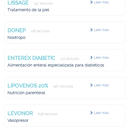
LISSAGE
Leer más
197 lecturas
Tratamiento de la piel
DONEP
Leer más
216 lecturas
Nootropo
ENTEREX DIABETIC
Leer más
421 lecturas
Alimentación enteral especializada para diabéticos
LIPOVENOS 20%
Leer más
967 lecturas
Nutrición parenteral
LEVONOR
Leer más
838 lecturas
Vasopresor