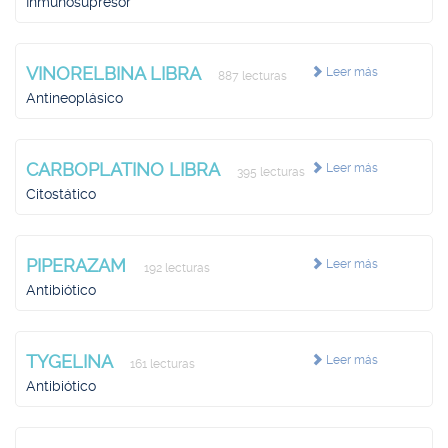
Inmunosupresor
VINORELBINA LIBRA
Leer más
887 lecturas
Antineoplásico
CARBOPLATINO LIBRA
Leer más
395 lecturas
Citostático
PIPERAZAM
Leer más
192 lecturas
Antibiótico
TYGELINA
Leer más
161 lecturas
Antibiótico