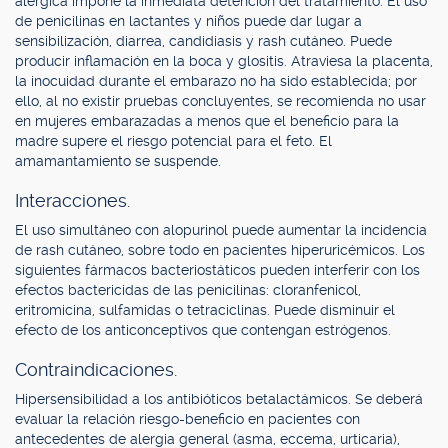
alérgica impone la inmediata detención del tratamiento. El uso
de penicilinas en lactantes y niños puede dar lugar a
sensibilización, diarrea, candidiasis y rash cutáneo. Puede
producir inflamación en la boca y glositis. Atraviesa la placenta,
la inocuidad durante el embarazo no ha sido establecida; por
ello, al no existir pruebas concluyentes, se recomienda no usar
en mujeres embarazadas a menos que el beneficio para la
madre supere el riesgo potencial para el feto. El
amamantamiento se suspende.
Interacciones.
El uso simultáneo con alopurinol puede aumentar la incidencia
de rash cutáneo, sobre todo en pacientes hiperuricémicos. Los
siguientes fármacos bacteriostáticos pueden interferir con los
efectos bactericidas de las penicilinas: cloranfenicol,
eritromicina, sulfamidas o tetraciclinas. Puede disminuir el
efecto de los anticonceptivos que contengan estrógenos.
Contraindicaciones.
Hipersensibilidad a los antibióticos betalactámicos. Se deberá
evaluar la relación riesgo-beneficio en pacientes con
antecedentes de alergia general (asma, eccema, urticaria),