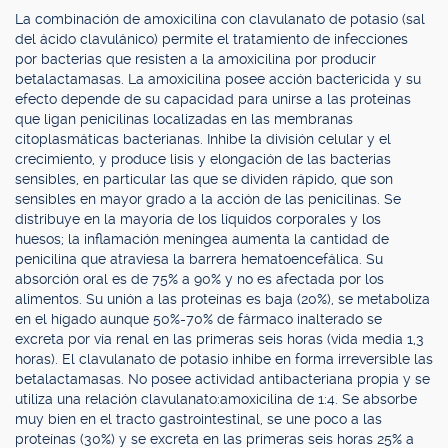
La combinación de amoxicilina con clavulanato de potasio (sal
del ácido clavulánico) permite el tratamiento de infecciones
por bacterias que resisten a la amoxicilina por producir
betalactamasas. La amoxicilina posee acción bactericida y su
efecto depende de su capacidad para unirse a las proteínas
que ligan penicilinas localizadas en las membranas
citoplasmáticas bacterianas. Inhibe la división celular y el
crecimiento, y produce lisis y elongación de las bacterias
sensibles, en particular las que se dividen rápido, que son
sensibles en mayor grado a la acción de las penicilinas. Se
distribuye en la mayoría de los líquidos corporales y los
huesos; la inflamación meníngea aumenta la cantidad de
penicilina que atraviesa la barrera hematoencefálica. Su
absorción oral es de 75% a 90% y no es afectada por los
alimentos. Su unión a las proteínas es baja (20%), se metaboliza
en el hígado aunque 50%-70% de fármaco inalterado se
excreta por vía renal en las primeras seis horas (vida media 1,3
horas). El clavulanato de potasio inhibe en forma irreversible las
betalactamasas. No posee actividad antibacteriana propia y se
utiliza una relación clavulanato:amoxicilina de 1:4. Se absorbe
muy bien en el tracto gastrointestinal, se une poco a las
proteínas (30%) y se excreta en las primeras seis horas 25% a