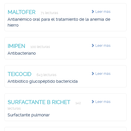
MALTOFER
Leer más
71 lecturas
Antianémico oral para el tratamiento de la anemia de
hierro
IMIPEN
Leer más
100 lecturas
Antibacteriano
TEICOCID
Leer más
643 lecturas
Antibiótico glucopéptido bactericida
SURFACTANTE B RICHET
Leer más
142
lecturas
Surfactante pulmonar