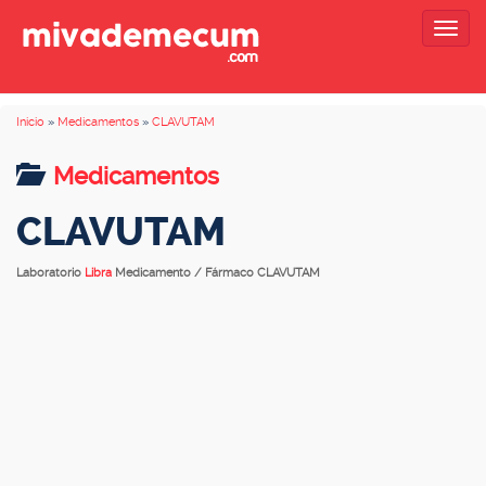
Togg
navig
Inicio
»
Medicamentos
»
CLAVUTAM
Medicamentos
CLAVUTAM
Laboratorio
Libra
Medicamento / Fármaco CLAVUTAM