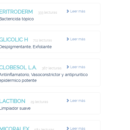
ERITRODERM
Leer más
333 lecturas
Bactericida tópico
GLICOLIC H
Leer más
711 lecturas
Despigmentante, Exfoliante
CLOBESOL L.A.
Leer más
367 lecturas
Antiinflamatorio, Vasoconstrictor y antiprurítico
epidérmico potente
LACTIBON
Leer más
29 lecturas
Limpiador suave
MICORALEX
Leer más
584 lecturas