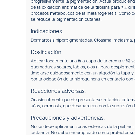
progresivamente la pigmentación. Actúa produciendo 
de la oxidación enzimática de la tirosina para 3,4 d
procesos metabólicos de la melanogénesis. Como con
se reduce la pigmentación cutánea.
Indicaciones.
Dermartosis hiperpigmentadas. Cloasma, melasma, pec
Dosificación.
Aplicar localmente una fina capa de la crema (4%) so
quemaduras solares, labios, ojos ni para despigmenta
limpiarse cuidadosamente con un algodón la tapa y e
por la oxidación de la hidroquinona en contacto con e
Reacciones adversas.
Ocasionalmente puede presentarse irritación, erite
uñas, ocronosis, que desaparecen con la supresión d
Precauciones y advertencias.
No se debe aplicar en zonas extensas de la piel, en
lactancia. No debe ser empleado como protector sol