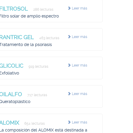
FILTROSOL
Leer más
286 lecturas
Filtro solar de amplio espectro
RANTRIC GEL
Leer más
463 lecturas
Tratamiento de la psoriasis
GLICOLIC
Leer más
919 lecturas
Exfoliativo
OILALFO
Leer más
717 lecturas
Queratoplástico
ALOMIX
Leer más
654 lecturas
La composición del ALOMIX está destinada a