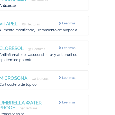
Anticaspa
VITAPEL
Leer más
684 lecturas
Alimento modificado, Tratamiento de alopecia
CLOBESOL
Leer más
371 lecturas
Antiinflamatorio, vasoconstrictor y antiprurítico
epidérmico potente
MICROSONA
Leer más
741 lecturas
Corticosteroide tópico
UMBRELLA WATER
Leer más
PROOF
650 lecturas
Protector solar