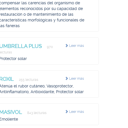
compensar las carencias del organismo de
elementos reconocidos por su capacidad de
restauración o de mantenimiento de las
características morfológicas y funcionales de
las faneras
UMBRELLA PLUS
Leer más
970
lecturas
Protector solar
ROXIL
Leer más
255 lecturas
Atenúa el rubor cutáneo, Vasoprotector,
Antiinflamatorio, Antioxidante, Protector solar
MASIVOL
Leer más
843 lecturas
Emoliente