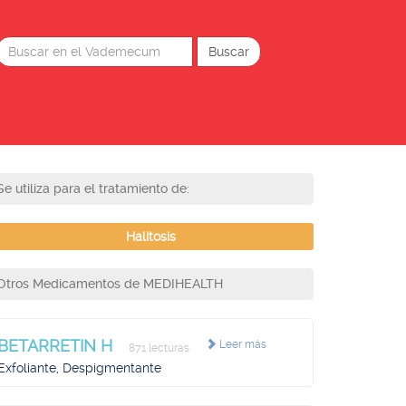
Se utiliza para el tratamiento de:
Halitosis
Otros Medicamentos de MEDIHEALTH
BETARRETIN H
Leer más
871 lecturas
Exfoliante, Despigmentante