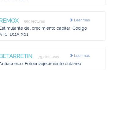
REMOX
Leer más
550 lecturas
Estimulante del crecimiento capilar, Código
ATC: D11A X01
BETARRETIN
Leer más
797 lecturas
Antiacneico, Fotoenvejecimiento cutáneo