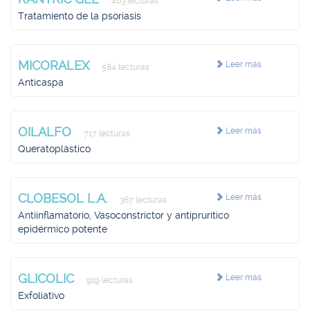
463 lecturas
Tratamiento de la psoriasis
MICORALEX
Leer más
584 lecturas
Anticaspa
OILALFO
Leer más
717 lecturas
Queratoplástico
CLOBESOL L.A.
Leer más
367 lecturas
Antiinflamatorio, Vasoconstrictor y antiprurítico
epidérmico potente
GLICOLIC
Leer más
919 lecturas
Exfoliativo