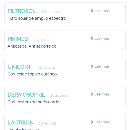
FILTROSOL
Leer más
286 lecturas
Filtro solar de amplio espectro
PIRIMED
Leer más
509 lecturas
Anticaspa, Antiseborreico
UNICORT
Leer más
516 lecturas
Corticoide tópico cutáneo
DERMOSUPRIL
Leer más
25 lecturas
Corticosteroide no fluorado
LACTIBON
Leer más
29 lecturas
Limpiador suave