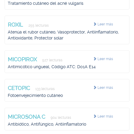
Tratamiento cutáneo del acné vulgaris
ROXIL
Leer más
255 lecturas
Atenúa el rubor cutáneo, Vasoprotector, Antiinflamatorio,
Antioxidante, Protector solar
MICOPIROX
Leer más
527 lecturas
Antimicótico ungueal, Código ATC: D01A E14
CETOPIC
Leer más
133 lecturas
Fotoenvejecimiento cutáneo
MICROSONA C
Leer más
904 lecturas
Antibiótico, Antifúngico, Antiinflamatorio