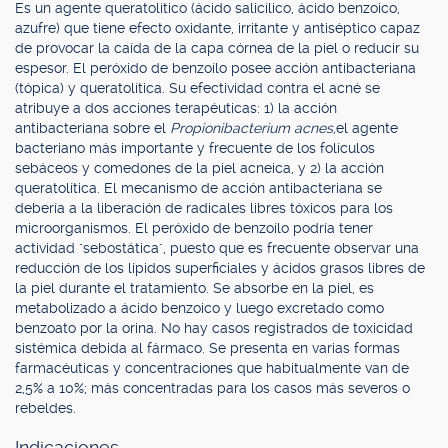
Es un agente queratolítico (ácido salicílico, ácido benzoico,
azufre) que tiene efecto oxidante, irritante y antiséptico capaz
de provocar la caída de la capa córnea de la piel o reducir su
espesor. El peróxido de benzoílo posee acción antibacteriana
(tópica) y queratolítica. Su efectividad contra el acné se
atribuye a dos acciones terapéuticas: 1) la acción
antibacteriana sobre el
Propionibacterium acnes,
el agente
bacteriano más importante y frecuente de los folículos
sebáceos y comedones de la piel acneica, y 2) la acción
queratolítica. El mecanismo de acción antibacteriana se
debería a la liberación de radicales libres tóxicos para los
microorganismos. El peróxido de benzoílo podría tener
actividad "sebostática", puesto que es frecuente observar una
reducción de los lípidos superficiales y ácidos grasos libres de
la piel durante el tratamiento. Se absorbe en la piel, es
metabolizado a ácido benzoico y luego excretado como
benzoato por la orina. No hay casos registrados de toxicidad
sistémica debida al fármaco. Se presenta en varias formas
farmacéuticas y concentraciones que habitualmente van de
2,5% a 10%; más concentradas para los casos más severos o
rebeldes.
Indicaciones.