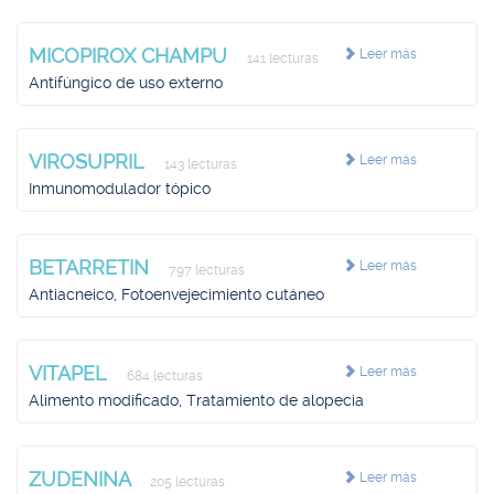
MICOPIROX CHAMPU
Leer más
141 lecturas
Antifúngico de uso externo
VIROSUPRIL
Leer más
143 lecturas
Inmunomodulador tópico
BETARRETIN
Leer más
797 lecturas
Antiacneico, Fotoenvejecimiento cutáneo
VITAPEL
Leer más
684 lecturas
Alimento modificado, Tratamiento de alopecia
ZUDENINA
Leer más
205 lecturas