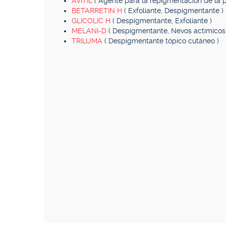
AVITIL
( Agente para la repigmentación de la pi
BETARRETIN H
( Exfoliante, Despigmentante )
GLICOLIC H
( Despigmentante, Exfoliante )
MELANI-D
( Despigmentante, Nevos actímicos,
TRILUMA
( Despigmentante tópico cutáneo )