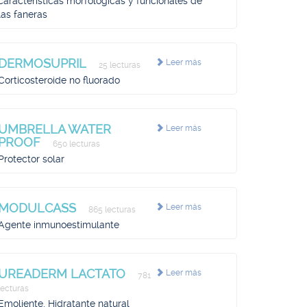
características morfológicas y funcionales de
las faneras
DERMOSUPRIL
Leer más
25 lecturas
Corticosteroide no fluorado
UMBRELLA WATER
Leer más
PROOF
650 lecturas
Protector solar
MODULCASS
Leer más
865 lecturas
Agente inmunoestimulante
UREADERM LACTATO
Leer más
781
lecturas
Emoliente, Hidratante natural