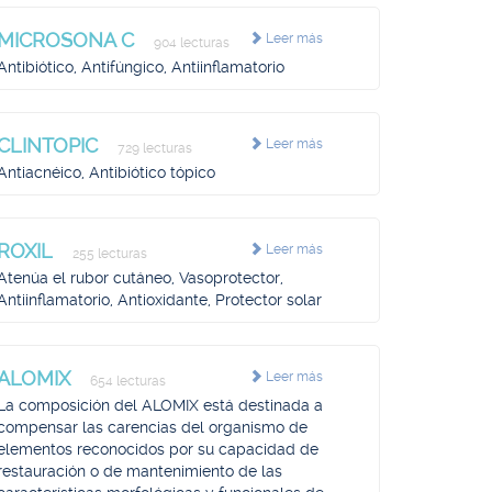
MICROSONA C
Leer más
904 lecturas
Antibiótico, Antifúngico, Antiinflamatorio
CLINTOPIC
Leer más
729 lecturas
Antiacnéico, Antibiótico tópico
ROXIL
Leer más
255 lecturas
Atenúa el rubor cutáneo, Vasoprotector,
Antiinflamatorio, Antioxidante, Protector solar
ALOMIX
Leer más
654 lecturas
La composición del ALOMIX está destinada a
compensar las carencias del organismo de
elementos reconocidos por su capacidad de
restauración o de mantenimiento de las