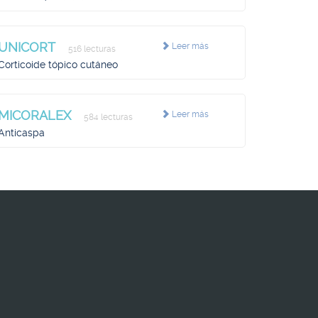
UNICORT
Leer más
516 lecturas
Corticoide tópico cutáneo
MICORALEX
Leer más
584 lecturas
Anticaspa