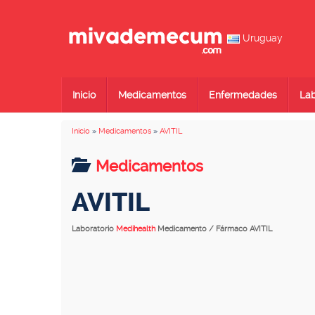
Uruguay
Inicio
Medicamentos
Enfermedades
Lab
Inicio
»
Medicamentos
»
AVITIL
Medicamentos
AVITIL
Laboratorio
Medihealth
Medicamento / Fármaco AVITIL