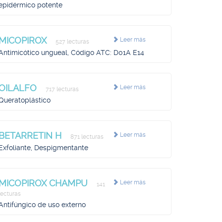
epidérmico potente
MICOPIROX
Leer más
527 lecturas
Antimicótico ungueal, Código ATC: D01A E14
OILALFO
Leer más
717 lecturas
Queratoplástico
BETARRETIN H
Leer más
871 lecturas
Exfoliante, Despigmentante
MICOPIROX CHAMPU
Leer más
141
lecturas
Antifúngico de uso externo