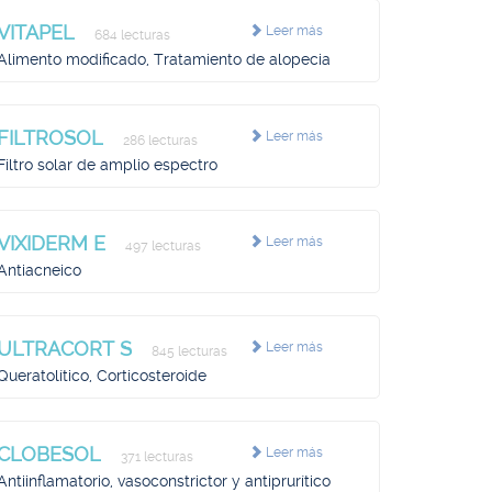
VITAPEL
Leer más
684 lecturas
Alimento modificado, Tratamiento de alopecia
FILTROSOL
Leer más
286 lecturas
Filtro solar de amplio espectro
VIXIDERM E
Leer más
497 lecturas
Antiacneico
ULTRACORT S
Leer más
845 lecturas
Queratolítico, Corticosteroide
CLOBESOL
Leer más
371 lecturas
Antiinflamatorio, vasoconstrictor y antiprurítico