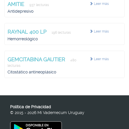
AMITIE
Leer más
937 lecturas
Antidepresivo
RAYNAL 400 LP
Leer más
196 lecturas
Hemorreológico
GEMCITABINA GAUTIER
Leer más
480
lecturas
Citostático antineoplásico
Política de Privacidad
© 2015 - 2026 Mi Vademecum Uruguay