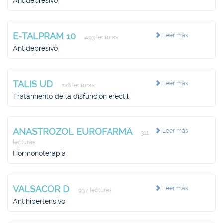
Antidepresivo
E-TALPRAM 10
Leer más
493 lecturas
Antidepresivo
TALIS UD
Leer más
128 lecturas
Tratamiento de la disfunción eréctil
ANASTROZOL EUROFARMA
Leer más
311
lecturas
Hormonoterapia
VALSACOR D
Leer más
937 lecturas
Antihipertensivo