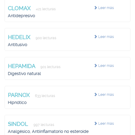
CLOMAX
Leer más
421 lecturas
Antidepresivo
HEDELIX
Leer más
900 lecturas
Antitusivo
HEPAMIDA
Leer más
901 lecturas
Digestivo natural
PARNOX
Leer más
633 lecturas
Hipnótico
SINDOL
Leer más
997 lecturas
Analgésico, Antiinflamatorio no esteroide