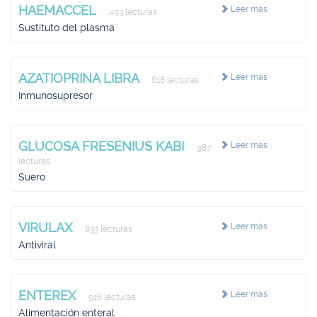
HAEMACCEL
Leer más
493 lecturas
Sustituto del plasma
AZATIOPRINA LIBRA
Leer más
618 lecturas
Inmunosupresor
GLUCOSA FRESENIUS KABI
Leer más
987
lecturas
Suero
VIRULAX
Leer más
833 lecturas
Antiviral
ENTEREX
Leer más
916 lecturas
Alimentación enteral