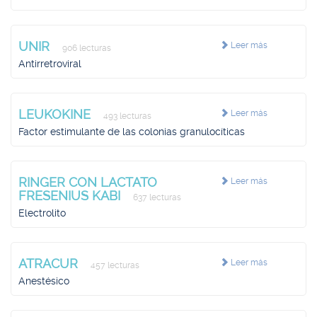
UNIR
Leer más
906 lecturas
Antirretroviral
LEUKOKINE
Leer más
493 lecturas
Factor estimulante de las colonias granulocíticas
RINGER CON LACTATO
Leer más
FRESENIUS KABI
637 lecturas
Electrolito
ATRACUR
Leer más
457 lecturas
Anestésico