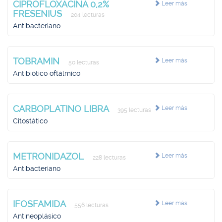
CIPROFLOXACINA 0,2%
Leer más
FRESENIUS
204 lecturas
Antibacteriano
TOBRAMIN
Leer más
50 lecturas
Antibiótico oftálmico
CARBOPLATINO LIBRA
Leer más
395 lecturas
Citostático
METRONIDAZOL
Leer más
228 lecturas
Antibacteriano
IFOSFAMIDA
Leer más
556 lecturas
Antineoplásico