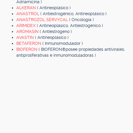
Adriamicina )
ALKERAN
( Antineoplásico )
ANASTROL
( Antiestrogénico, Antineoplásico )
ANASTROZOL SERVYCAL
( Oncología )
ARIMIDEX
( Antineoplásico, Antiestrogénico )
AROMASIN
( Antiestrógeno )
AVASTIN
( Antineoplásico )
BETAFERON
( Inmunomodulador )
BIOFERON
( BIOFERON®posee propiedades antivirales,
antiproliferativas e inmunomoduladoras )