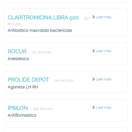
CLARITROMICINA LIBRA 500
Leer más
357
lecturas
Antibiótico macrólido bactericida
ROCUR
Leer más
162 lecturas
Anestésico
PROLIDE DEPOT
Leer más
144 lecturas
Agonista LH RH
IPSILON
Leer más
915 lecturas
Antifibrinolítico