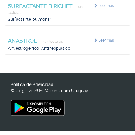
SURFACTANTE B RICHET
Leer más
142
lecturas
Surfactante pulmonar
ANASTROL
Leer más
474 lecturas
Antiestrogénico, Antineoplásico
Política de Privacidad
© 2015 - 2026 Mi Vademecum Uruguay