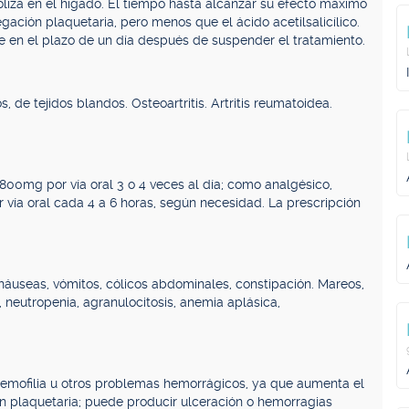
liza en el hígado. El tiempo hasta alcanzar su efecto máximo
egación plaquetaria, pero menos que el ácido acetilsalicílico.
e en el plazo de un día después de suspender el tratamiento.
 de tejidos blandos. Osteoartritis. Artritis reumatoidea.
800mg por vía oral 3 o 4 veces al día; como analgésico,
 vía oral cada 4 a 6 horas, según necesidad. La prescripción
, náuseas, vómitos, cólicos abdominales, constipación. Mareos,
a, neutropenia, agranulocitosis, anemia aplásica,
emofilia u otros problemas hemorrágicos, ya que aumenta el
ón plaquetaria; puede producir ulceración o hemorragias