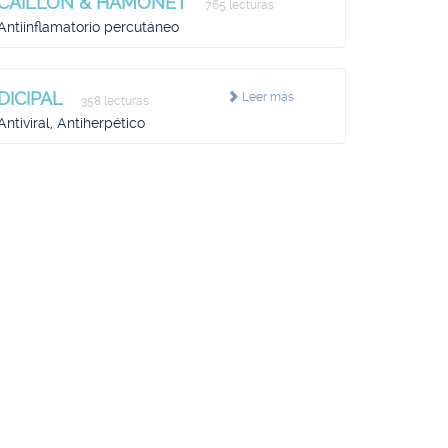
CAILLON & HAMONET
765 lecturas
Antiinflamatorio percutáneo
DICIPAL
Leer más
358 lecturas
Antiviral, Antiherpético