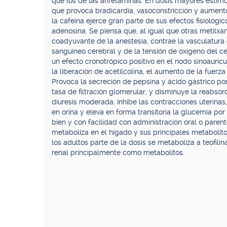
que los de las anfetaminas. En dosis mayores estimul
que provoca bradicardia, vasoconstricción y aumento 
la cafeína ejerce gran parte de sus efectos fisiológ
adenosina. Se piensa que, al igual que otras metilxa
coadyuvante de la anestesia, contrae la vasculatura
sanguíneo cerebral y de la tensión de oxígeno del ce
un efecto cronotrópico positivo en el nodo sinoauri
la liberación de acetilcolina, el aumento de la fuerz
Provoca la secreción de pepsina y ácido gástrico por 
tasa de filtración glomerular, y disminuye la reabso
diuresis moderada. Inhibe las contracciones uterin
en orina y eleva en forma transitoria la glucemia por 
bien y con facilidad con administración oral o parent
metaboliza en el hígado y sus principales metabolitos
los adultos parte de la dosis se metaboliza a teofilin
renal principalmente como metabolitos.