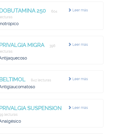
DOBUTAMINA 250
Leer más
604
lecturas
Inotrópico
PRIVALGIA MIGRA
Leer más
396
lecturas
Antijaquecoso
BELTIMOL
Leer más
842 lecturas
Antiglaucomatoso
PRIVALGIA SUSPENSION
Leer más
99 lecturas
Analgésico