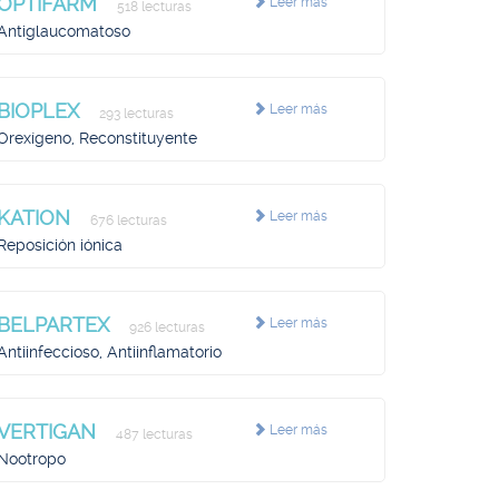
OPTIFARM
Leer más
518 lecturas
Antiglaucomatoso
BIOPLEX
Leer más
293 lecturas
Orexígeno, Reconstituyente
KATION
Leer más
676 lecturas
Reposición iónica
BELPARTEX
Leer más
926 lecturas
Antiinfeccioso, Antiinflamatorio
VERTIGAN
Leer más
487 lecturas
Nootropo