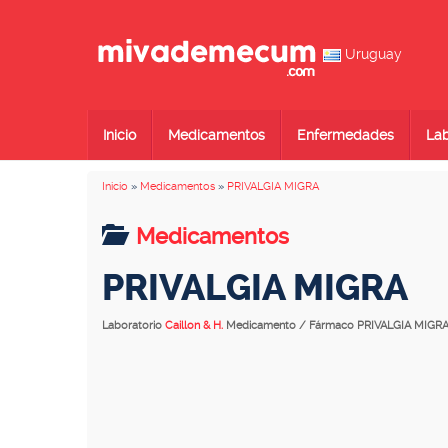
Uruguay
Inicio
Medicamentos
Enfermedades
Lab
Inicio
»
Medicamentos
»
PRIVALGIA MIGRA
Medicamentos
PRIVALGIA MIGRA
Laboratorio
Caillon & H.
Medicamento / Fármaco PRIVALGIA MIGR