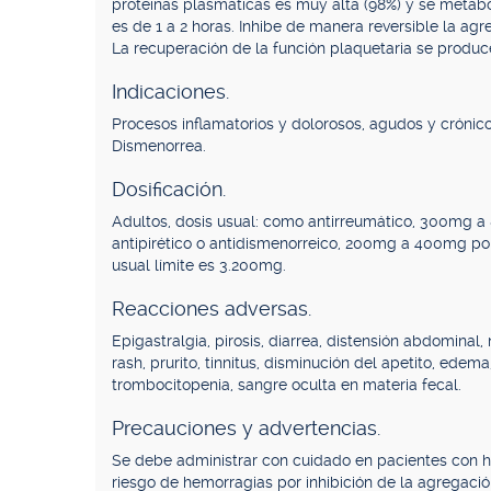
proteínas plasmáticas es muy alta (98%) y se metabo
es de 1 a 2 horas. Inhibe de manera reversible la agr
La recuperación de la función plaquetaria se produc
Indicaciones.
Procesos inflamatorios y dolorosos, agudos y crónicos,
Dismenorrea.
Dosificación.
Adultos, dosis usual: como antirreumático, 300mg a 
antipirético o antidismenorreico, 200mg a 400mg por
usual límite es 3.200mg.
Reacciones adversas.
Epigastralgia, pirosis, diarrea, distensión abdominal
rash, prurito, tinnitus, disminución del apetito, edem
trombocitopenia, sangre oculta en materia fecal.
Precauciones y advertencias.
Se debe administrar con cuidado en pacientes con h
riesgo de hemorragias por inhibición de la agregaci