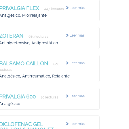
PRIVALGIA FLEX
Leer más
447 lecturas
Analgésico, Miorrelajante
ZOTERAN
Leer más
689 lecturas
Antihipertensivo, Antiprostático
BALSAMO CAILLON
Leer más
806
lecturas
Analgésico, Antirreumático, Relajante
PRIVALGIA 600
Leer más
10 lecturas
Analgésico
DICLOFENAC GEL
Leer más