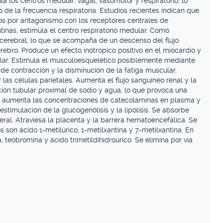
a los centros medular, vagal, vasomotor y respiratorio, lo
de la frecuencia respiratoria. Estudios recientes indican que
icos por antagonismo con los receptores centrales de
ntinas, estimula el centro respiratorio medular. Como
 cerebral, lo que se acompaña de un descenso del flujo
rebro. Produce un efecto inotrópico positivo en el miocardio y
cular. Estimula el musculoesquelético posiblemente mediante
a de contracción y la disminución de la fatiga muscular.
las células parietales. Aumenta el flujo sanguíneo renal y la
rción tubular proximal de sodio y agua, lo que provoca una
as, aumenta las concentraciones de catecolaminas en plasma y
estimulación de la glucogenólisis y la lipólisis. Se absorbe
eral. Atraviesa la placenta y la barrera hematoencefálica. Se
 son ácido 1-metilúrico, 1-metilxantina y 7-metilxantina. En
a, teobromina y ácido trimetildihidroúrico. Se elimina por vía