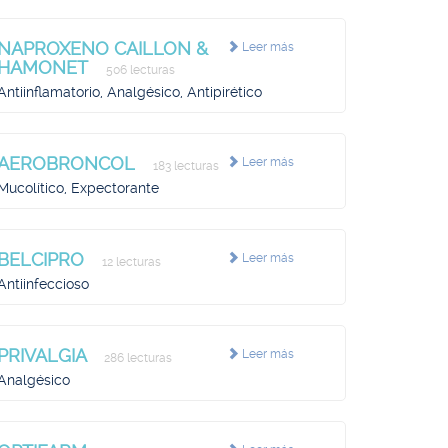
NAPROXENO CAILLON &
Leer más
HAMONET
506 lecturas
Antiinflamatorio, Analgésico, Antipirético
AEROBRONCOL
Leer más
183 lecturas
Mucolítico, Expectorante
BELCIPRO
Leer más
12 lecturas
Antiinfeccioso
PRIVALGIA
Leer más
286 lecturas
Analgésico