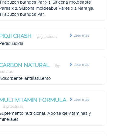
Tirabuzón blandos Par x 1. Silicona moldeable
Pares x 2. Silicona moldeable Pares x 2 Naranja.
Tirabuzón blandos Par...
PIOJI CRASH
Leer más
925 lecturas
Pediculicida
CARBON NATURAL
Leer más
891
lecturas
Adsorbente, antiflatulento
MULTIVITAMIN FORMULA
Leer más
432 lecturas
Suplemento nutricional, Aporte de vitaminas y
minerales