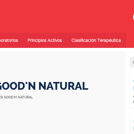
oratorios
Principios Activos
Clasificación Terapéutica
GOOD'N NATURAL
NES GOOD'N NATURAL