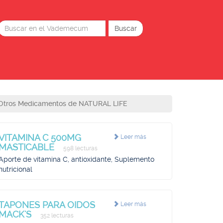
Otros Medicamentos de NATURAL LIFE
VITAMINA C 500MG
Leer más
MASTICABLE
598 lecturas
Aporte de vitamina C, antioxidante, Suplemento
nutricional
TAPONES PARA OIDOS
Leer más
MACK'S
352 lecturas