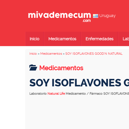
Uruguay
Inicio
Medicamentos
Enfermedades
Lab
Inicio
»
Medicamentos
»
SOY ISOFLAVONES GOOD'N NATURAL
Medicamentos
SOY ISOFLAVONES 
Laboratorio
Natural Life
Medicamento / Fármaco SOY ISOFLAVO