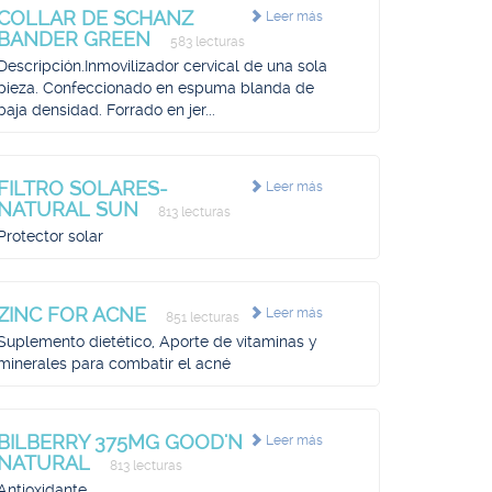
COLLAR DE SCHANZ
Leer más
BANDER GREEN
583 lecturas
Descripción.Inmovilizador cervical de una sola
pieza. Confeccionado en espuma blanda de
baja densidad. Forrado en jer...
FILTRO SOLARES-
Leer más
NATURAL SUN
813 lecturas
Protector solar
ZINC FOR ACNE
Leer más
851 lecturas
Suplemento dietético, Aporte de vitaminas y
minerales para combatir el acné
BILBERRY 375MG GOOD'N
Leer más
NATURAL
813 lecturas
Antioxidante