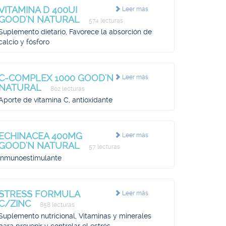
VITAMINA D 400UI
Leer más
GOOD'N NATURAL
574 lecturas
Suplemento dietario, Favorece la absorción de
calcio y fósforo
C-COMPLEX 1000 GOOD'N
Leer más
NATURAL
802 lecturas
Aporte de vitamina C, antioxidante
ECHINACEA 400MG
Leer más
GOOD'N NATURAL
57 lecturas
Inmunoestimulante
STRESS FORMULA
Leer más
C/ZINC
858 lecturas
Suplemento nutricional, Vitaminas y minerales