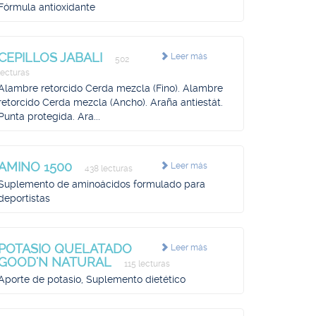
Fórmula antioxidante
CEPILLOS JABALI
Leer más
502
lecturas
Alambre retorcido Cerda mezcla (Fino). Alambre
retorcido Cerda mezcla (Ancho). Araña antiestát.
Punta protegida. Ara...
AMINO 1500
Leer más
438 lecturas
Suplemento de aminoácidos formulado para
deportistas
POTASIO QUELATADO
Leer más
GOOD'N NATURAL
115 lecturas
Aporte de potasio, Suplemento dietético