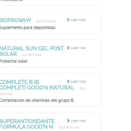
ISOPROWHY
Leer más
944 lecturas
Suplemento para deportistas
NATURAL SUN GEL POST
Leer más
SOLAR
741 lecturas
Protector solar
COMPLETE B (B
Leer más
COMPLET) GOOD'N NATURAL
843
lecturas
Combinación de vitaminas del grupo B
SUPERANTIOXIDANTE
Leer más
FORMULA GOOD'N N.
584 lecturas