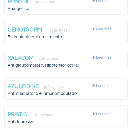
PONSTIL
Leer más
301 lecturas
Analgésico
GENOTROPIN
Leer más
401 lecturas
Estimulante del crecimiento
XALACOM
Leer más
938 lecturas
Antiglaucomatoso, Hipotensor ocular
AZULFIDINE
Leer más
918 lecturas
Antiinflamatorio e inmunomodulador
PRISTIQ
Leer más
694 lecturas
Antidepresivo