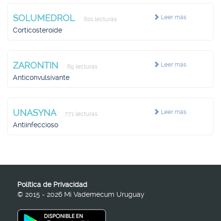
SOLUMEDROL
Leer más
601 lecturas
Corticosteroide
ZARONTIN
Leer más
69 lecturas
Anticonvulsivante
UNASYNA
Leer más
771 lecturas
Antiinfeccioso
Política de Privacidad
© 2015 - 2026 Mi Vademecum Uruguay