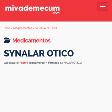
Togg
navig
Inicio
»
Medicamentos
»
SYNALAR OTICO
Medicamentos
SYNALAR OTICO
Laboratorio
Pfizer
Medicamento / Fármaco SYNALAR OTICO