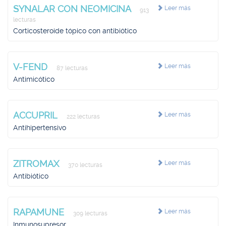
SYNALAR CON NEOMICINA
Leer más
913
lecturas
Corticosteroide tópico con antibiótico
V-FEND
Leer más
87 lecturas
Antimicótico
ACCUPRIL
Leer más
222 lecturas
Antihipertensivo
ZITROMAX
Leer más
370 lecturas
Antibiótico
RAPAMUNE
Leer más
309 lecturas
Inmunosupresor