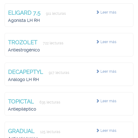
ELIGARD 7,5
Leer más
911 lecturas
Agonista LH RH
TROZOLET
Leer más
722 lecturas
Antiestrogénico
DECAPEPTYL
Leer más
917 lecturas
Análogo LH RH
TOPICTAL
Leer más
635 lecturas
Antiepiléptico
GRADUAL
Leer más
125 lecturas