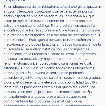
Es un bloqueante de los receptores alfaadrenérgicos (prazosín,
alfuzosín, terazosín, doxazosín), que se caracteriza por su
acción específica y selectiva sobre los llamados a-1-A que
están presentes en elevado número en la uretra proximal,
estroma y cápsula prostática. En la próstata humana se ha
encontrado que los receptores a-1-A predominan tanto desde
el punto de vista numérico (70% del total de receptores alfa 1)
como funcional. Este agente derivado benzenosulfonamida
metoxibenceno bloquea la acción simpática (contracción de la
musculatura lisa uretroprostática con las consiguientes
alteraciones de la urodinamia) sobre la uretra, cuello vesical,
músculo liso prostático, y mejora rápidamente toda la
fenomenología clínica (polaquiuria, disuria, orina residual,
astenuria). A nivel vascular, como todos estos bloqueantes
adrenérgicos alfa, provoca vasodilatación periférica. Su
absorción digestiva luego de su administración oral es gradual
y completa, presenta una elevada biodisponibilidad (100%) y
logra niveles plasmáticos estables al quinto día. Posee una
elevada unión con las proteínas plasmáticas (99%); se fija
principalmente a la glucoproteína ácida a1 que es un
componente de las globulinas plasmáticas y cuya