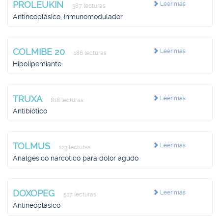
PROLEUKIN
Leer más
387 lecturas
Antineoplásico, Inmunomodulador
COLMIBE 20
Leer más
186 lecturas
Hipolipemiante
TRUXA
Leer más
818 lecturas
Antibiótico
TOLMUS
Leer más
123 lecturas
Analgésico narcótico para dolor agudo
DOXOPEG
Leer más
517 lecturas
Antineoplásico