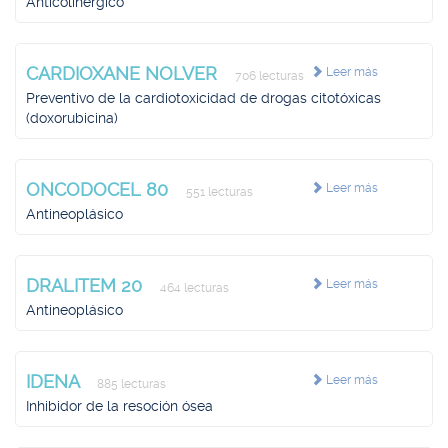
Anticolinérgico
CARDIOXANE NOLVER
Leer más
706 lecturas
Preventivo de la cardiotoxicidad de drogas citotóxicas
(doxorubicina)
ONCODOCEL 80
Leer más
551 lecturas
Antineoplásico
DRALITEM 20
Leer más
464 lecturas
Antineoplásico
IDENA
Leer más
885 lecturas
Inhibidor de la resoción ósea