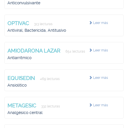
Anticonvulsivante
OPTIVAC
Leer más
313 lecturas
Antiviral, Bactericida, Antitusivo
AMIODARONA LAZAR
Leer más
654 lecturas
Antiarrítmico
EQUISEDIN
Leer más
469 lecturas
Ansiolítico
METAGESIC
Leer más
332 lecturas
Analgésico central