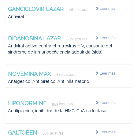
GANCICLOVIR LAZAR
Leer más
261 lecturas
Antiviral
DIDANOSINA LAZAR
Leer más
880 lecturas
Antiviral activo contra el retrovirus HIV, causante del
síndrome de inmunodeficiencia adquirida (sida)
NOVEMINA MAX
Leer más
880 lecturas
Analgésico, Antipirético, Antiinflamatorio
LIPONORM NF
Leer más
953 lecturas
Antilipémico, inhibidor de la HMG-CoA reductasa
GALTOBEN
Leer más
860 lecturas