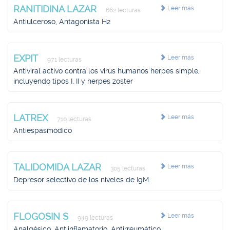
RANITIDINA LAZAR
Leer más
662 lecturas
Antiulceroso, Antagonista H2
EXPIT
Leer más
971 lecturas
Antiviral activo contra los virus humanos herpes simple,
incluyendo tipos I, II y herpes zoster
LATREX
Leer más
710 lecturas
Antiespasmódico
TALIDOMIDA LAZAR
Leer más
305 lecturas
Depresor selectivo de los niveles de IgM
FLOGOSIN S
Leer más
949 lecturas
Analgésico, Antiinflamatorio, Antirreumático