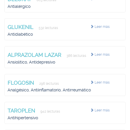
863 lecturas
Antialérgico
GLUKENIL
Leer más
532 lecturas
Antidiabético
ALPRAZOLAM LAZAR
Leer más
386 lecturas
Ansiolítico, Antidepresivo
FLOGOSIN
Leer más
296 lecturas
Analgésico, Antiinflamatorio, Antirreumático
TAROPLEN
Leer más
942 lecturas
Antihipertensivo