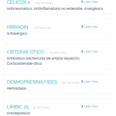
CELICOX-2
Leer más
759 lecturas
Antirreumático, Antiinflamatorio no esteroide, Analgésico
HISRADIN
Leer más
478 lecturas
Antialérgico
CISTERAK OTICO
Leer más
751 lecturas
Antibiótico bactericida de amplio espectro,
Corticosteroide ótico
DESMOPRESINA FIDES
Leer más
357 lecturas
Hemostasis
LIMBIC 75
Leer más
22 lecturas
Antidepresivo