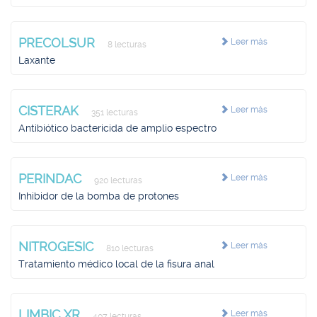
PRECOLSUR
Leer más
8 lecturas
Laxante
CISTERAK
Leer más
351 lecturas
Antibiótico bactericida de amplio espectro
PERINDAC
Leer más
920 lecturas
Inhibidor de la bomba de protones
NITROGESIC
Leer más
810 lecturas
Tratamiento médico local de la fisura anal
LIMBIC XR
Leer más
407 lecturas