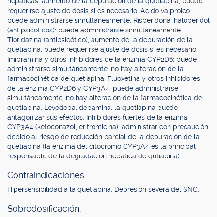
hepáticas: aumento de la depuración de la quetiapina, puede
requerirse ajuste de dosis si es necesario. Acido valproico:
puede administrarse simultáneamente. Risperidona, haloperidol
(antipsicóticos): puede administrarse simultáneamente.
Tioridazina (antipsicótico); aumento de la depuración de la
quetiapina, puede requerirse ajuste de dosis si es necesario.
Imipramina y otros inhibidores de la enzima CYP2D6: puede
administrarse simultáneamente, no hay alteración de la
farmacocinética de quetiapina. Fluoxetina y otros inhibidores
de la enzima CYP2D6 y CYP3A4: puede administrarse
simultáneamente, no hay alteración de la farmacocinética de
quetiapina. Levodopa, dopamina: la quetiapina puede
antagonizar sus efectos. Inhibidores fuertes de la enzima
CYP3A4 (ketoconazol, eritromicina): administrar con precaución
debido al riesgo de reducción parcial de la depuración de la
quetiapina (la enzima del citocromo CYP3A4 es la principal
responsable de la degradación hepática de qutiapina).
Contraindicaciones.
Hipersensibilidad a la quetiapina. Depresión severa del SNC.
Sobredosificación.