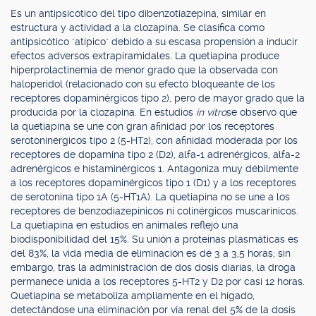
Es un antipsicótico del tipo dibenzotiazepina, similar en
estructura y actividad a la clozapina. Se clasifica como
antipsicótico "atípico" debido a su escasa propensión a inducir
efectos adversos extrapiramidales. La quetiapina produce
hiperprolactinemia de menor grado que la observada con
haloperidol (relacionado con su efecto bloqueante de los
receptores dopaminérgicos tipo 2), pero de mayor grado que la
producida por la clozapina. En estudios
in vitro
se observó que
la quetiapina se une con gran afinidad por los receptores
serotoninérgicos tipo 2 (5-HT2), con afinidad moderada por los
receptores de dopamina tipo 2 (D2), alfa-1 adrenérgicos, alfa-2
adrenérgicos e histaminérgicos 1. Antagoniza muy débilmente
a los receptores dopaminérgicos tipo 1 (D1) y a los receptores
de serotonina tipo 1A (5-HT1A). La quetiapina no se une a los
receptores de benzodiazepínicos ni colinérgicos muscarínicos.
La quetiapina en estudios en animales reflejó una
biodisponibilidad del 15%. Su unión a proteínas plasmáticas es
del 83%, la vida media de eliminación es de 3 a 3,5 horas; sin
embargo, tras la administración de dos dosis diarias, la droga
permanece unida a los receptores 5-HT2 y D2 por casi 12 horas.
Quetiapina se metaboliza ampliamente en el hígado,
detectándose una eliminación por vía renal del 5% de la dosis