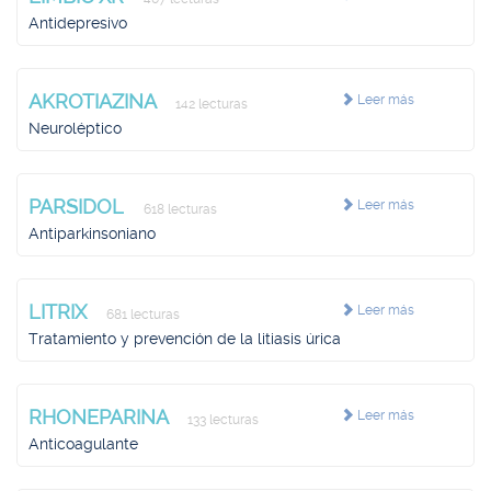
Antidepresivo
AKROTIAZINA
Leer más
142 lecturas
Neuroléptico
PARSIDOL
Leer más
618 lecturas
Antiparkinsoniano
LITRIX
Leer más
681 lecturas
Tratamiento y prevención de la litiasis úrica
RHONEPARINA
Leer más
133 lecturas
Anticoagulante