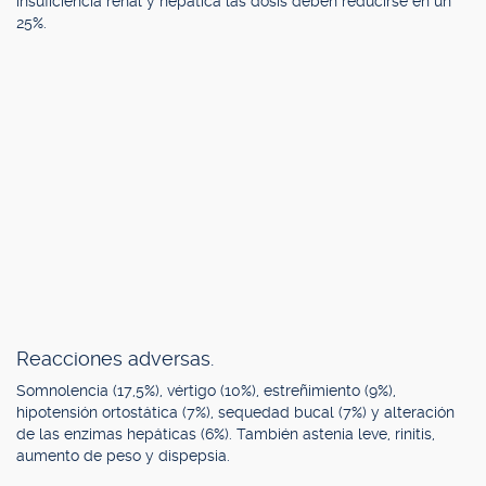
insuficiencia renal y hepática las dosis deben reducirse en un
25%.
Reacciones adversas.
Somnolencia (17,5%), vértigo (10%), estreñimiento (9%),
hipotensión ortostática (7%), sequedad bucal (7%) y alteración
de las enzimas hepáticas (6%). También astenia leve, rinitis,
aumento de peso y dispepsia.