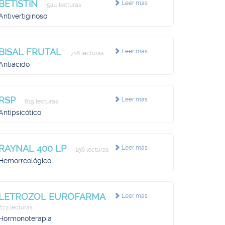
BETISTIN
Leer más
544 lecturas
Antivertiginoso
BISAL FRUTAL
Leer más
716 lecturas
Antiácido
RSP
Leer más
619 lecturas
Antipsicótico
RAYNAL 400 LP
Leer más
196 lecturas
Hemorreológico
LETROZOL EUROFARMA
Leer más
672 lecturas
Hormonoterapia