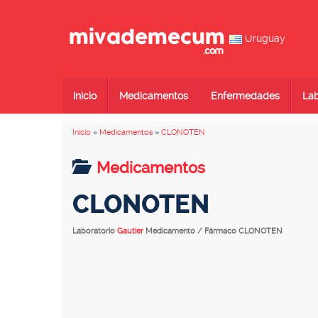
Uruguay
Inicio
Medicamentos
Enfermedades
Lab
Inicio
»
Medicamentos
»
CLONOTEN
Medicamentos
CLONOTEN
Laboratorio
Gautier
Medicamento / Fármaco CLONOTEN