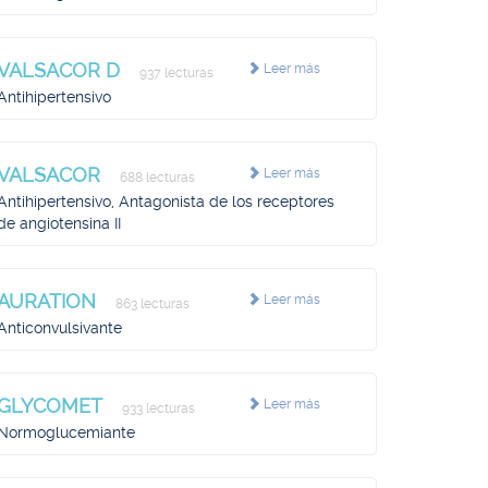
VALSACOR D
Leer más
937 lecturas
Antihipertensivo
VALSACOR
Leer más
688 lecturas
Antihipertensivo, Antagonista de los receptores
de angiotensina II
AURATION
Leer más
863 lecturas
Anticonvulsivante
GLYCOMET
Leer más
933 lecturas
Normoglucemiante