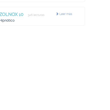
ZOLNOX 10
Leer más
346 lecturas
Hipnótico