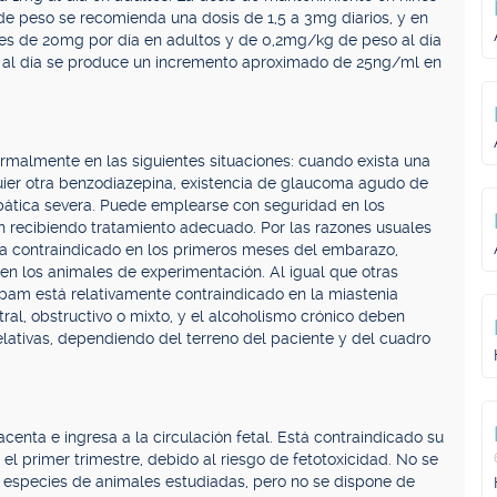
e peso se recomienda una dosis de 1,5 a 3mg diarios, y en
s de 20mg por día en adultos y de 0,2mg/kg de peso al día
o al día se produce un incremento aproximado de 25ng/ml en
malmente en las siguientes situaciones: cuando exista una
uier otra benzodiazepina, existencia de glaucoma agudo de
pática severa. Puede emplearse con seguridad en los
 recibiendo tratamiento adecuado. Por las razones usuales
 contraindicado en los primeros meses del embarazo,
n los animales de experimentación. Al igual que otras
epam está relativamente contraindicado en la miastenia
ral, obstructivo o mixto, y el alcoholismo crónico deben
lativas, dependiendo del terreno del paciente y del cuadro
nta e ingresa a la circulación fetal. Está contraindicado su
l primer trimestre, debido al riesgo de fetotoxicidad. No se
as especies de animales estudiadas, pero no se dispone de