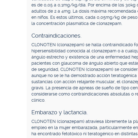
es de 0,05 a 0,1mg/kg/día. Por encima de los 30kg d
adultos de 2 a 4mg. La dosis máxima recomendada e
en niños. Es estos últimos, cada 0,05mg/kg de pes
la concentración plasmática de clonazepam.
Contraindicaciones.
CLONOTEN (clonazepam) se halla contraindicado for
hipersensibilidad conocida al clonazepam o a cualq
ángulo estrecho y existencia de una enfermedad he
pacientes con glaucoma de ángulo abierto que están
de seguridad, CLONOTEN (clonazepam) se considera
aunque no se le ha demostrado acción teratogénica e
sustancias con acción relajante muscular, el clonaz
gravis. La presencia de apneas de sueño de tipo cent
considerarse como contraindicaciones absolutas o re
clínico.
Embarazo y lactancia.
CLONOTEN (clonazepam) atraviesa libremente la place
empleo en la mujer embarazada, particularmente en e
ha encontrado fetotóxico ni teratogénico en distint