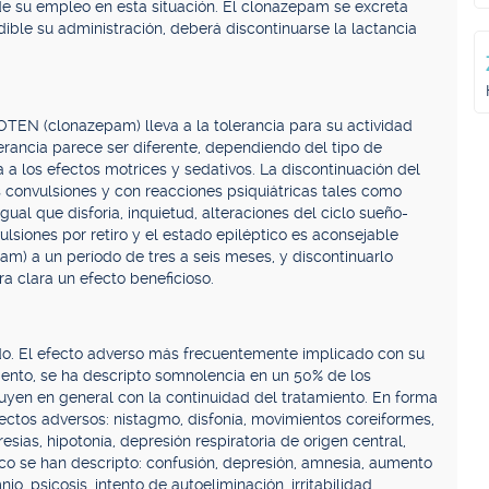
e su empleo en esta situación. El clonazepam se excreta
dible su administración, deberá discontinuarse la lactancia
TEN (clonazepam) lleva a la tolerancia para su actividad
lerancia parece ser diferente, dependiendo del tipo de
a a los efectos motrices y sedativos. La discontinuación del
convulsiones y con reacciones psiquiátricas tales como
gual que disforia, inquietud, alteraciones del ciclo sueño-
nvulsiones por retiro y el estado epiléptico es aconsejable
m) a un período de tres a seis meses, y discontinuarlo
 clara un efecto beneficioso.
o. El efecto adverso más frecuentemente implicado con su
miento, se ha descripto somnolencia en un 50% de los
nuyen en general con la continuidad del tratamiento. En forma
fectos adversos: nistagmo, disfonía, movimientos coreiformes,
resias, hipotonía, depresión respiratoria de origen central,
rico se han descripto: confusión, depresión, amnesia, aumento
io, psicosis, intento de autoeliminación, irritabilidad,