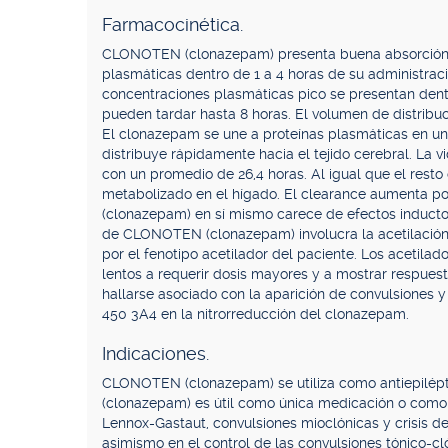
Farmacocinética.
CLONOTEN (clonazepam) presenta buena absorción ga
plasmáticas dentro de 1 a 4 horas de su administraci
concentraciones plasmáticas pico se presentan dentr
pueden tardar hasta 8 horas. El volumen de distribuc
El clonazepam se une a proteínas plasmáticas en un 
distribuye rápidamente hacia el tejido cerebral. La v
con un promedio de 26,4 horas. Al igual que el res
metabolizado en el hígado. El clearance aumenta 
(clonazepam) en sí mismo carece de efectos inducto
de CLONOTEN (clonazepam) involucra la acetilación. P
por el fenotipo acetilador del paciente. Los acetila
lentos a requerir dosis mayores y a mostrar respues
hallarse asociado con la aparición de convulsiones y
450 3A4 en la nitrorreducción del clonazepam.
Indicaciones.
CLONOTEN (clonazepam) se utiliza como antiepilépt
(clonazepam) es útil como única medicación o como
Lennox-Gastaut, convulsiones mioclónicas y crisis
asimismo en el control de las convulsiones tónico-clón