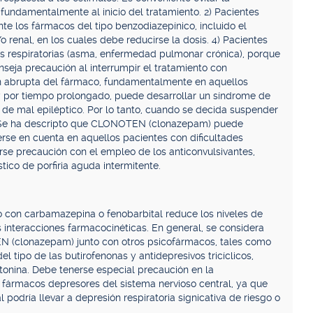
fundamentalmente al inicio del tratamiento. 2) Pacientes
e los fármacos del tipo benzodiazepínico, incluido el
 renal, en los cuales debe reducirse la dosis. 4) Pacientes
 respiratorias (asma, enfermedad pulmonar crónica), porque
seja precaución al interrumpir el tratamiento con
 abrupta del fármaco, fundamentalmente en aquellos
 y por tiempo prolongado, puede desarrollar un síndrome de
 de mal epiléptico. Por lo tanto, cuando se decida suspender
l. Se ha descripto que CLONOTEN (clonazepam) puede
erse en cuenta en aquellos pacientes con dificultades
se precaución con el empleo de los anticonvulsivantes,
tico de porfiria aguda intermitente.
 con carbamazepina o fenobarbital reduce los niveles de
s interacciones farmacocinéticas. En general, se considera
 (clonazepam) junto con otros psicofármacos, tales como
el tipo de las butirofenonas y antidepresivos tricíclicos,
otonina. Debe tenerse especial precaución en la
s fármacos depresores del sistema nervioso central, ya que
 podría llevar a depresión respiratoria signicativa de riesgo o