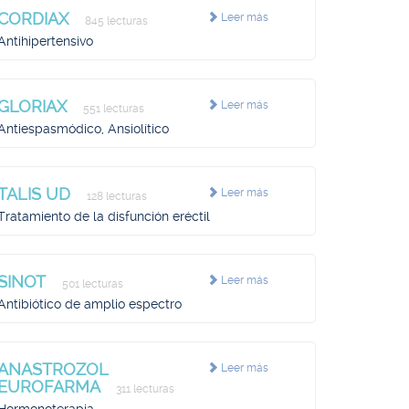
CORDIAX
Leer más
845 lecturas
Antihipertensivo
GLORIAX
Leer más
551 lecturas
Antiespasmódico, Ansiolítico
TALIS UD
Leer más
128 lecturas
Tratamiento de la disfunción eréctil
SINOT
Leer más
501 lecturas
Antibiótico de amplio espectro
ANASTROZOL
Leer más
EUROFARMA
311 lecturas