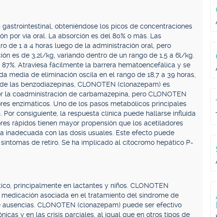
strointestinal, obteniéndose los picos de concentraciones
ón por vía oral. La absorción es del 80% o más. Las
o de 1 a 4 horas luego de la administración oral, pero
ión es de 3,2l/kg, variando dentro de un rango de 1,5 a 6l/kg.
87%. Atraviesa fácilmente la barrera hematoencefálica y se
ida media de eliminación oscila en el rango de 18,7 a 39 horas,
to de las benzodiazepinas, CLONOTEN (clonazepam) es
por la coadministración de carbamazepina, pero CLONOTEN
res enzimáticos. Uno de los pasos metabólicos principales
or consiguiente, la respuesta clínica puede hallarse influida
dores rápidos tienen mayor propensión que los acetiladores
ta inadecuada con las dosis usuales. Este efecto puede
 síntomas de retiro. Se ha implicado al citocromo hepático P-
ico, principalmente en lactantes y niños. CLONOTEN
 medicación asociada en el tratamiento del síndrome de
 de ausencias. CLONOTEN (clonazepam) puede ser efectivo
icas y en las crisis parciales, al igual que en otros tipos de