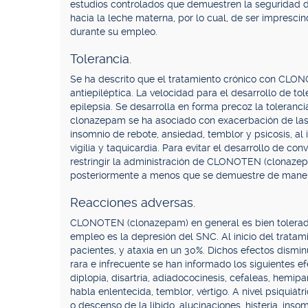
estudios controlados que demuestren la seguridad d
hacia la leche materna, por lo cual, de ser imprescin
durante su empleo.
Tolerancia.
Se ha descrito que el tratamiento crónico con CLONO
antiepiléptica. La velocidad para el desarrollo de to
epilepsia. Se desarrolla en forma precoz la toleranci
clonazepam se ha asociado con exacerbación de las 
insomnio de rebote, ansiedad, temblor y psicosis, al i
vigilia y taquicardia. Para evitar el desarrollo de co
restringir la administración de CLONOTEN (clonazepa
posteriormente a menos que se demuestre de manera
Reacciones adversas.
CLONOTEN (clonazepam) en general es bien tolerad
empleo es la depresión del SNC. Al inicio del trata
pacientes, y ataxia en un 30%. Dichos efectos dismi
rara e infrecuente se han informado los siguientes e
diplopía, disartria, adiadococinesis, cefaleas, hemipa
habla enlentecida, temblor, vértigo. A nivel psiquiát
o descenso de la libido, alucinaciones, histeria, insomn