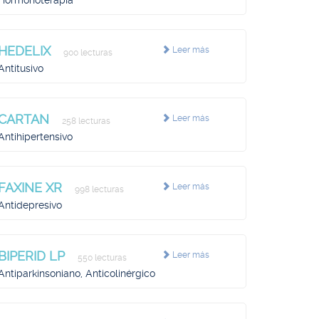
Hormonoterapia
HEDELIX
Leer más
900 lecturas
Antitusivo
CARTAN
Leer más
258 lecturas
Antihipertensivo
FAXINE XR
Leer más
998 lecturas
Antidepresivo
BIPERID LP
Leer más
550 lecturas
Antiparkinsoniano, Anticolinérgico