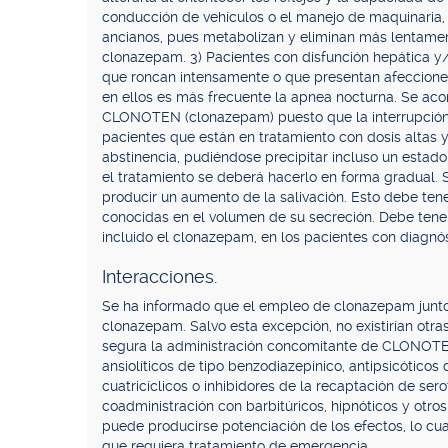
conducción de vehículos o el manejo de maquinaria, 
ancianos, pues metabolizan y eliminan más lentament
clonazepam. 3) Pacientes con disfunción hepática y/o
que roncan intensamente o que presentan afecciones
en ellos es más frecuente la apnea nocturna. Se acon
CLONOTEN (clonazepam) puesto que la interrupción
pacientes que están en tratamiento con dosis altas
abstinencia, pudiéndose precipitar incluso un estado
el tratamiento se deberá hacerlo en forma gradua
producir un aumento de la salivación. Esto debe ten
conocidas en el volumen de su secreción. Debe tener
incluido el clonazepam, en los pacientes con diagnós
Interacciones.
Se ha informado que el empleo de clonazepam junto
clonazepam. Salvo esta excepción, no existirían otra
segura la administración concomitante de CLONOTEN
ansiolíticos de tipo benzodiazepínico, antipsicóticos d
cuatricíclicos o inhibidores de la recaptación de ser
coadministración con barbitúricos, hipnóticos y otro
puede producirse potenciación de los efectos, lo cual
que requiera tratamiento de emergencia.