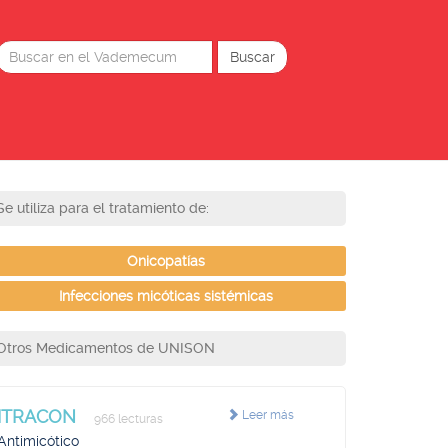
Se utiliza para el tratamiento de:
Onicopatías
Infecciones micóticas sistémicas
Otros Medicamentos de UNISON
ITRACON
Leer más
966 lecturas
Antimicótico