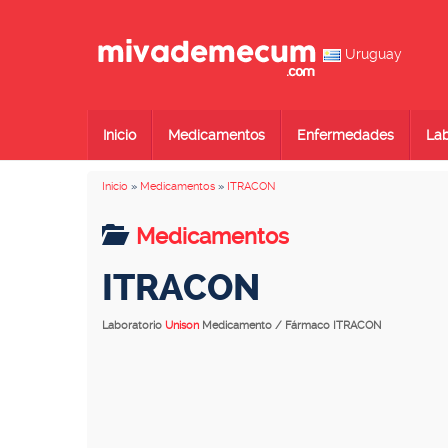
Uruguay
Inicio
Medicamentos
Enfermedades
Lab
Inicio
»
Medicamentos
»
ITRACON
Medicamentos
ITRACON
Laboratorio
Unison
Medicamento / Fármaco ITRACON