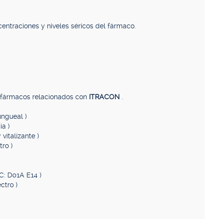
entraciones y niveles séricos del fármaco.
, fármacos relacionados con
ITRACON
.
ungueal )
ia )
vitalizante )
tro )
C: D01A E14 )
ctro )