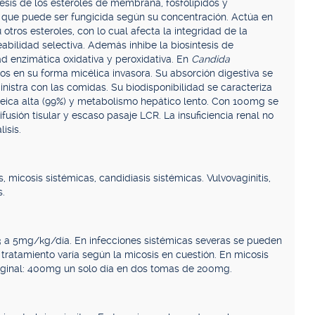
esis de los esteroles de membrana, fosfolípidos y
ica que puede ser fungicida según su concentración. Actúa en
 otros esteroles, con lo cual afecta la integridad de la
ilidad selectiva. Además inhibe la biosíntesis de
dad enzimática oxidativa y peroxidativa. En
Candida
os en su forma micélica invasora. Su absorción digestiva se
inistra con las comidas. Su biodisponibilidad se caracteriza
oteica alta (99%) y metabolismo hepático lento. Con 100mg se
usión tisular y escaso pasaje LCR. La insuficiencia renal no
isis.
, micosis sistémicas, candidiasis sistémicas. Vulvovaginitis,
s.
 a 5mg/kg/día. En infecciones sistémicas severas se pueden
ratamiento varía según la micosis en cuestión. En micosis
aginal: 400mg un solo día en dos tomas de 200mg.