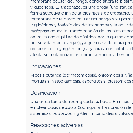
membrana celular del hongo, donde altera la biosínt
triglicéridos. El itraconazol es una droga fungistát
forma selectiva e inhibe la biosíntesis de ergosterol u
membrana de la pared celular del hongo y su permeab
triglicéridos y fosfolípidos de los hongos y la activi
albicans
bloquea la transformación de los blastospor
optimiza con el pH ácido gástrico, por lo que se adm
por su vida media larga (15 a 30 horas), ligadura pr
obtienen 0,1-0,3mg/ml en 3 a 5 horas, con notable dif
afecta su metabolización, como tampoco la hemodiál
Indicaciones.
Micosis cutánea (dermatomicosis), onicomicosis, tiñas
moniliasis, histoplasmosis, aspergilosis, blastomicosi
Dosificación.
Una única toma de 100mg cada 24 horas. En niños: 3
emplear dosis de 400 a 600mg/día. La duración del t
sistémicas: 200 a 400mg/día. En candidiasis vulvov
Reacciones adversas.