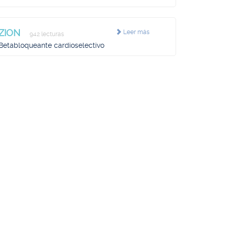
ZION
Leer más
942 lecturas
Betabloqueante cardioselectivo