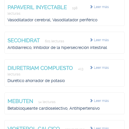
PAPAVERIL INYECTABLE
Leer más
198
lecturas
Vasodilatador cerebral, Vasodilatador periférico
SECOHIDRAT
Leer más
601 lecturas
Antidiarreico, Inhibidor de la hipersecreción intestinal
DIURETRIAM COMPUESTO
Leer más
413
lecturas
Diurético ahorrador de potasio
MEBUTEN
Leer más
14 lecturas
Betabloqueante cardioselectivo, Antihipertensivo
VIOSTEROL CALCICO
Leer más