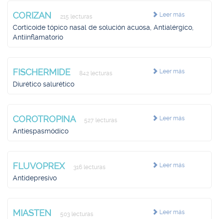
CORIZAN
Leer más
215 lecturas
Corticoide tópico nasal de solución acuosa, Antialérgico,
Antiinflamatorio
FISCHERMIDE
Leer más
842 lecturas
Diurético salurético
COROTROPINA
Leer más
527 lecturas
Antiespasmódico
FLUVOPREX
Leer más
316 lecturas
Antidepresivo
MIASTEN
Leer más
503 lecturas