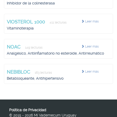
Inhibidor de la colinesterasa
VIOSTEROL 1000
Leer más
411 lecturas
Vitaminoterapia
NOAC
Leer más
149 lecturas
Analgésico, Antiinflamatorio no esteroide, Antirreumático
NEBIBLOC
Leer más
163 lecturas
Betabloqueante, Antihipertensivo
Política de Privacidad
© 2015 - 2026 Mi Vademecum Uruguay