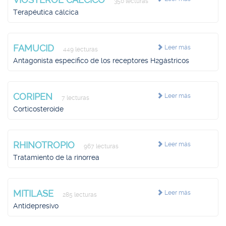
350 lecturas
Terapéutica cálcica
FAMUCID
Leer más
449 lecturas
Antagonista específico de los receptores H2gástricos
CORIPEN
Leer más
7 lecturas
Corticosteroide
RHINOTROPIO
Leer más
967 lecturas
Tratamiento de la rinorrea
MITILASE
Leer más
285 lecturas
Antidepresivo