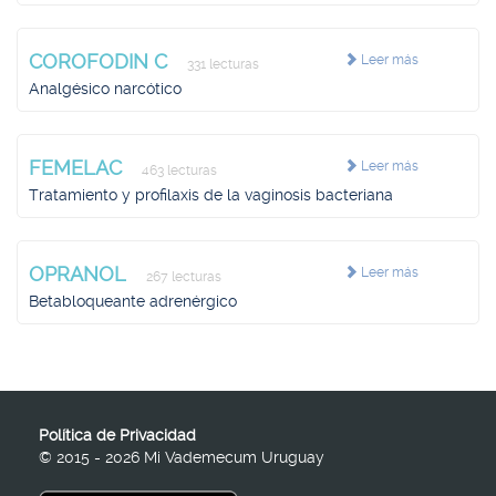
COROFODIN C
Leer más
331 lecturas
Analgésico narcótico
FEMELAC
Leer más
463 lecturas
Tratamiento y profilaxis de la vaginosis bacteriana
OPRANOL
Leer más
267 lecturas
Betabloqueante adrenérgico
Política de Privacidad
© 2015 - 2026 Mi Vademecum Uruguay