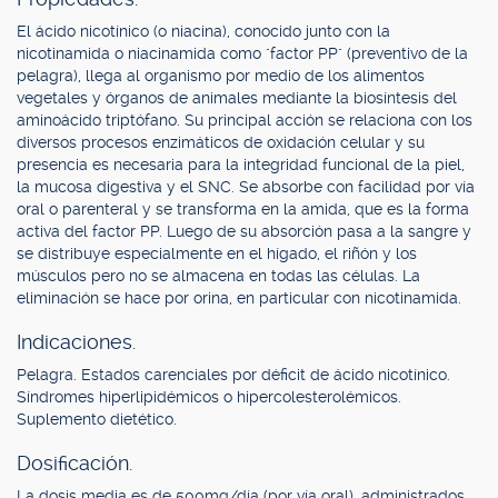
El ácido nicotínico (o niacina), conocido junto con la
nicotinamida o niacinamida como "factor PP" (preventivo de la
pelagra), llega al organismo por medio de los alimentos
vegetales y órganos de animales mediante la biosíntesis del
aminoácido triptófano. Su principal acción se relaciona con los
diversos procesos enzimáticos de oxidación celular y su
presencia es necesaria para la integridad funcional de la piel,
la mucosa digestiva y el SNC. Se absorbe con facilidad por vía
oral o parenteral y se transforma en la amida, que es la forma
activa del factor PP. Luego de su absorción pasa a la sangre y
se distribuye especialmente en el hígado, el riñón y los
músculos pero no se almacena en todas las células. La
eliminación se hace por orina, en particular con nicotinamida.
Indicaciones.
Pelagra. Estados carenciales por déficit de ácido nicotínico.
Síndromes hiperlipidémicos o hipercolesterolémicos.
Suplemento dietético.
Dosificación.
La dosis media es de 500mg/día (por vía oral), administrados