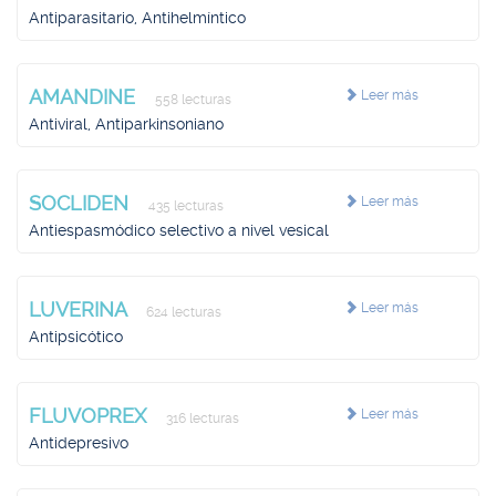
Antiparasitario, Antihelmíntico
AMANDINE
Leer más
558 lecturas
Antiviral, Antiparkinsoniano
SOCLIDEN
Leer más
435 lecturas
Antiespasmódico selectivo a nivel vesical
LUVERINA
Leer más
624 lecturas
Antipsicótico
FLUVOPREX
Leer más
316 lecturas
Antidepresivo