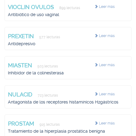
VIOCLIN OVULOS
Leer más
899 lecturas
Antibiótico de uso vaginal
PREXETIN
Leer más
577 lecturas
Antidepresivo
MIASTEN
Leer más
503 lecturas
Inhibidor de la colinesterasa
NULACID
Leer más
723 lecturas
Antagonista de los receptores histamínicos H2gástricos
PROSTAM
Leer más
915 lecturas
Tratamiento de la hiperplasia prostática benigna