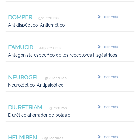
DOMPER
Leer más
372 lecturas
Antidispéptico, Antiemético
FAMUCID
Leer más
449 lecturas
Antagonista específico de los receptores H2gástricos
NEUROGEL
Leer más
584 lecturas
Neuroléptico, Antipsicótico
DIURETRIAM
Leer más
63 lecturas
Diurético ahorrador de potasio
HELMIBEN
Leer más
891 lecturas