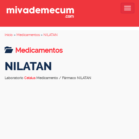
Togg
navig
Inicio
»
Medicamentos
»
NILATAN
Medicamentos
NILATAN
Laboratorio
Celsius
Medicamento / Fármaco NILATAN