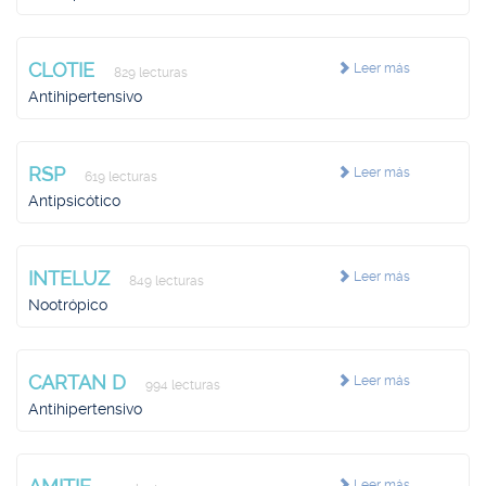
CLOTIE
Leer más
829 lecturas
Antihipertensivo
RSP
Leer más
619 lecturas
Antipsicótico
INTELUZ
Leer más
849 lecturas
Nootrópico
CARTAN D
Leer más
994 lecturas
Antihipertensivo
Leer más