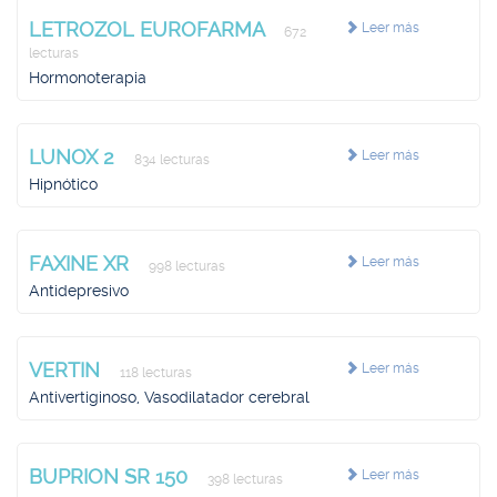
LETROZOL EUROFARMA
Leer más
672
lecturas
Hormonoterapia
LUNOX 2
Leer más
834 lecturas
Hipnótico
FAXINE XR
Leer más
998 lecturas
Antidepresivo
VERTIN
Leer más
118 lecturas
Antivertiginoso, Vasodilatador cerebral
BUPRION SR 150
Leer más
398 lecturas