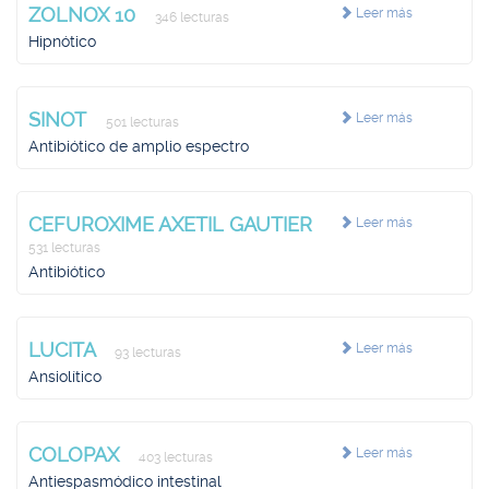
ZOLNOX 10
Leer más
346 lecturas
Hipnótico
SINOT
Leer más
501 lecturas
Antibiótico de amplio espectro
CEFUROXIME AXETIL GAUTIER
Leer más
531 lecturas
Antibiótico
LUCITA
Leer más
93 lecturas
Ansiolítico
COLOPAX
Leer más
403 lecturas
Antiespasmódico intestinal