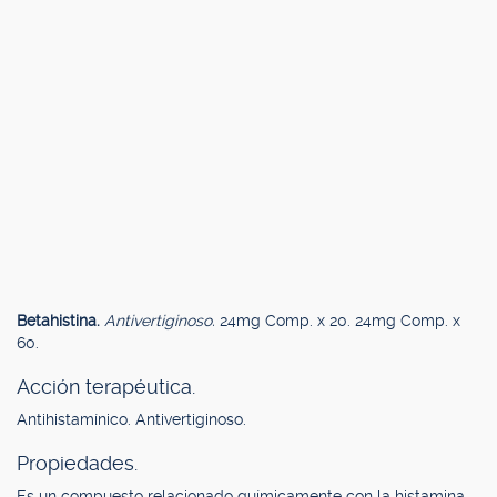
Betahistina.
Antivertiginoso.
24mg Comp. x 20. 24mg Comp. x
60.
Acción terapéutica.
Antihistamínico. Antivertiginoso.
Propiedades.
Es un compuesto relacionado químicamente con la histamina