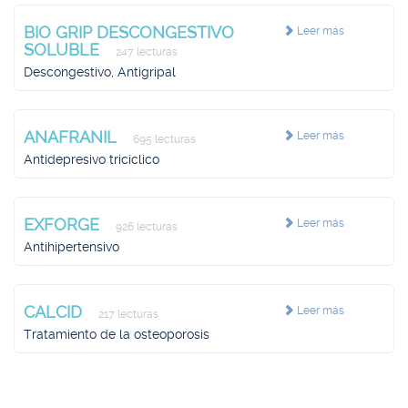
BIO GRIP DESCONGESTIVO
Leer más
SOLUBLE
247 lecturas
Descongestivo, Antigripal
ANAFRANIL
Leer más
695 lecturas
Antidepresivo tricíclico
EXFORGE
Leer más
926 lecturas
Antihipertensivo
CALCID
Leer más
217 lecturas
Tratamiento de la osteoporosis