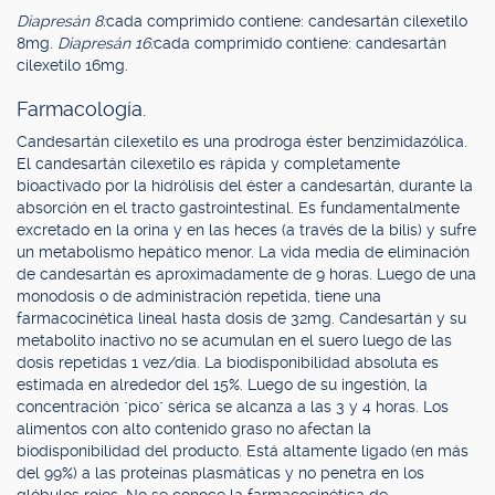
Diapresán 8:
cada comprimido contiene: candesartán cilexetilo
8mg.
Diapresán 16:
cada comprimido contiene: candesartán
cilexetilo 16mg.
Farmacología.
Candesartán cilexetilo es una prodroga éster benzimidazólica.
El candesartán cilexetilo es rápida y completamente
bioactivado por la hidrólisis del éster a candesartán, durante la
absorción en el tracto gastrointestinal. Es fundamentalmente
excretado en la orina y en las heces (a través de la bilis) y sufre
un metabolismo hepático menor. La vida media de eliminación
de candesartán es aproximadamente de 9 horas. Luego de una
monodosis o de administración repetida, tiene una
farmacocinética lineal hasta dosis de 32mg. Candesartán y su
metabolito inactivo no se acumulan en el suero luego de las
dosis repetidas 1 vez/día. La biodisponibilidad absoluta es
estimada en alrededor del 15%. Luego de su ingestión, la
concentración "pico" sérica se alcanza a las 3 y 4 horas. Los
alimentos con alto contenido graso no afectan la
biodisponibilidad del producto. Está altamente ligado (en más
del 99%) a las proteínas plasmáticas y no penetra en los