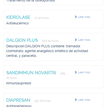
Tratamiento de la osteoporosis
KIDROLASE
Leer más
10 lecturas
Antileucémico
DALGION PLUS
Leer más
858 lecturas
Descripción.DALGION PLUS contiene: tramadol
clorhidrato, agente analgésico sintético de actividad
central, y paraceta...
SANDIMMUN NOVARTIS
Leer más
589
lecturas
Inmunosupresor
DIAPRESAN
Leer más
355 lecturas
Antihipertensivo