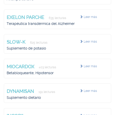
EXELON PARCHE
Leer más
635 lecturas
Terapéutica transdérmica del Alzheimer
SLOW-K
Leer más
625 lecturas
Suplemento de potasio
MIOCARDOX
Leer más
403 lecturas
Betabloqueante, Hipotensor
DYNAMISAN
Leer más
191 lecturas
Suplemento dietario