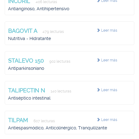
INCORIL
Leer más
406 lecturas
Antianginoso, Antihipertensivo
BAGOVIT A
Leer más
479 lecturas
Nutritiva - Hidratante
STALEVO 150
Leer más
902 lecturas
Antiparkinsoniano
TALIPECTIN N
Leer más
140 lecturas
Antiséptico intestinal
TILPAM
Leer más
607 lecturas
Antiespasmódico, Anticolinérgico, Tranquilizante