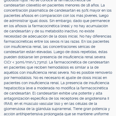
glóbulos rojos. No se conoce la farmacocinética de
candesartán cilexetilo en pacientes menores de 18 años. La
concentración plasmática de candesartán es 50% mayor en los
pacientes añosos en comparación con los más jóvenes, luego
de administrar igual dosis. Sin embargo, dado que permanece
en los añosos la farmacocinética lineal y no hay acumulación
de candesartán y de su metabolito inactivo, no existe
necesidad de adecuación de la dosis inicial. No hay diferencias
farmacocinéticas entre los sexos ni las razas. En los pacientes
con insuficiencia renal, las concentraciones séricas de
candesartán están elevadas. Luego de dosis repetidas, éstas
pueden doblarse (en presencia de insuficiencia renal severa:
ClCr < 30ml/min/1,73m2). La farmacocinética de candesartán
en pacientes que reciben hemodiálisis es similar a la de
aquéllos con insuficiencia renal severa. No es posible removerlo
por hemodiálisis. No es necesario el ajuste de dosis inicial en
pacientes con insuficiencia renal. La presencia de insuficiencia
hepatocítica leve a moderada no modifica la farmacocinética
de candesartán. El candesartán exhibe una potente y alta
antagonización específica de los receptores de angiotensina II
(RAII), en el músculo vascular liso y en las células de la
glomerulosa de la glándula suprarrenal. Tiene gran potencia y
acción antihipertensiva prolongada que se mantiene uniforme